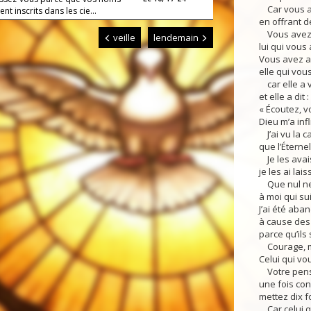
Car vous av
ent inscrits dans les cie...
en offrant d
Vous avez o
veille
lendemain
lui qui vous 
Vous avez au
elle qui vou
car elle a v
et elle a dit :
« Écoutez, v
Dieu m’a infl
J’ai vu la ca
que l’Éternel
Je les avais
je les ai lai
Que nul ne 
à moi qui su
J’ai été ab
à cause des
parce qu’ils
Courage, me
Celui qui vo
Votre pensé
une fois con
mettez dix f
Car celui qu