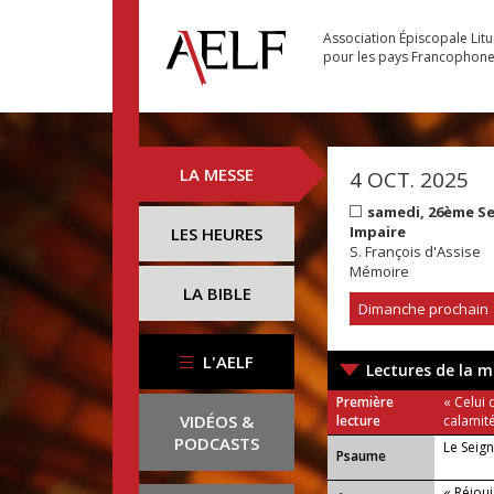
Association Épiscopale Lit
pour les pays Francophon
LA MESSE
4 OCT. 2025
samedi, 26ème S
Impaire
LES HEURES
S. François d'Assise
Mémoire
LA BIBLE
Dimanche prochain
L'AELF
Lectures de la m
Première
« Celui 
VIDÉOS &
lecture
calamité
PODCASTS
Le Seig
Psaume
« Réjou