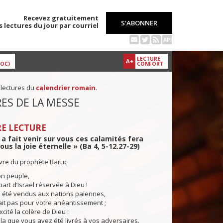
Recevez gratuitement
S'ABONNER
s lectures du jour par courriel
API
LECTURE
A+
DOC)
CONFORT
 lectures du
calendrier romain
.
ES DE LA MESSE
E LECTURE
i a fait venir sur vous ces calamités fera
ous la joie éternelle » (Ba 4, 5-12.27-29)
ivre du prophète Baruc
n peuple,
 part d’Israël réservée à Dieu !
té vendus aux nations païennes,
ait pas pour votre anéantissement ;
cité la colère de Dieu :
ela que vous avez été livrés à vos adversaires.