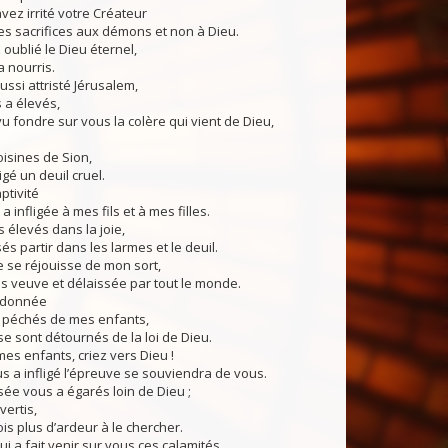
ez irrité votre Créateur
es sacrifices aux démons et non à Dieu.
ublié le Dieu éternel,
a nourris.
ssi attristé Jérusalem,
s a élevés,
u fondre sur vous la colère qui vient de Dieu,
oisines de Sion,
igé un deuil cruel.
ptivité
 a infligée à mes fils et à mes filles.
 élevés dans la joie,
ssés partir dans les larmes et le deuil.
se réjouisse de mon sort,
is veuve et délaissée par tout le monde.
andonnée
 péchés de mes enfants,
 se sont détournés de la loi de Dieu.
s enfants, criez vers Dieu !
us a infligé l’épreuve se souviendra de vous.
e vous a égarés loin de Dieu ;
vertis,
ois plus d’ardeur à le chercher.
i a fait venir sur vous ces calamités