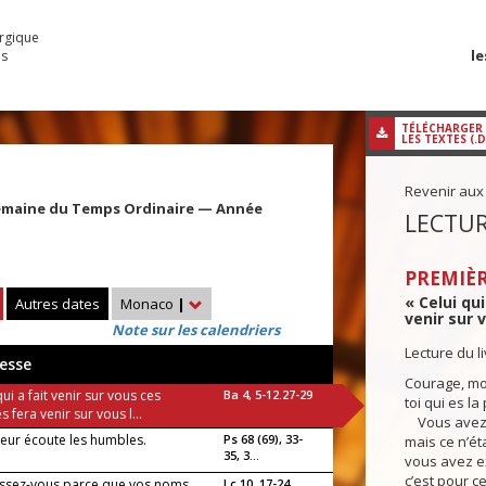
urgique
le
es
TÉLÉCHARGER
LES TEXTES (.
Revenir aux
emaine du Temps Ordinaire — Année
LECTUR
PREMIÈR
« Celui qu
Autres dates
Monaco
|
venir sur v
Note sur les calendriers
Lecture du l
esse
Courage, mo
qui a fait venir sur vous ces
Ba 4, 5-12.27-29
toi qui es la
s fera venir sur vous l...
Vous avez é
neur écoute les humbles.
Ps 68 (69), 33-
mais ce n’ét
35, 3...
vous avez ex
c’est pour c
issez-vous parce que vos noms
Lc 10, 17-24