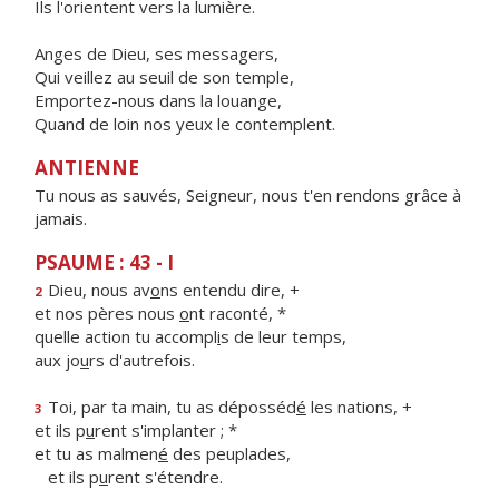
Ils l'orientent vers la lumière.
Anges de Dieu, ses messagers,
Qui veillez au seuil de son temple,
Emportez-nous dans la louange,
Quand de loin nos yeux le contemplent.
ANTIENNE
Tu nous as sauvés, Seigneur, nous t'en rendons grâce à
jamais.
PSAUME : 43 - I
Dieu, nous av
o
ns entendu dire, +
2
et nos pères nous
o
nt raconté, *
quelle action tu accompl
i
s de leur temps,
aux jo
u
rs d'autrefois.
Toi, par ta main, tu as déposséd
é
les nations, +
3
et ils p
u
rent s'implanter ; *
et tu as malmen
é
des peuplades,
et ils p
u
rent s'étendre.