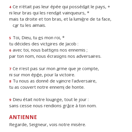
Ce n'était pas leur épée qui posséd
a
it le pays, +
4
ni leur bras qui les rend
a
it vainqueurs, *
mais ta droite et ton bras, et la lumi
è
re de ta face,
c
a
r tu les aimais.
Toi, Dieu, tu
e
s mon roi, *
5
tu décides des vict
o
ires de Jacob :
avec toi, nous batti
o
ns nos ennemis ;
6
par ton nom, nous écrasi
o
ns nos adversaires.
Ce n'est pas sur mon
a
rme que je compte,
7
ni sur mon ép
é
e, pour la victoire.
Tu nous as donné de v
a
incre l'adversaire,
8
tu as couvert notre ennem
i
de honte.
Dieu était notre lou
a
nge, tout le jour :
9
sans cesse nous rendions gr
â
ce à ton nom.
ANTIENNE
Regarde, Seigneur, vois notre misère.