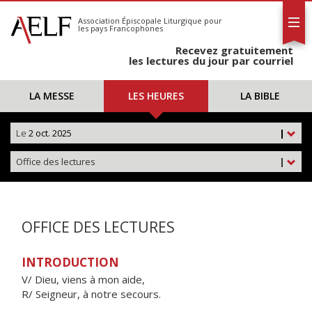
L'AELF
S'abonner
Association Épiscopale Liturgique
pour
les pays Francophones
Calendrier
Recevez gratuitement
Contact
les lectures du jour par courriel
LA MESSE
LES HEURES
LA BIBLE
Le
2 oct. 2025
|
Office des lectures
|
OFFICE DES LECTURES
INTRODUCTION
V/ Dieu, viens à mon aide,
R/ Seigneur, à notre secours.