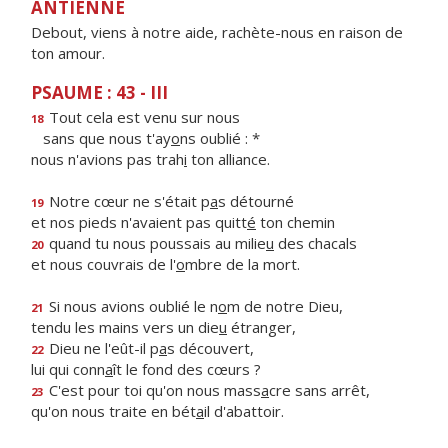
ANTIENNE
Debout, viens à notre aide, rachète-nous en raison de
ton amour.
PSAUME : 43 - III
Tout cela est venu sur nous
18
sans que nous t'ay
o
ns oublié : *
nous n'avions pas trah
i
ton alliance.
Notre cœur ne s'était p
a
s détourné
19
et nos pieds n'avaient pas quitt
é
ton chemin
quand tu nous poussais au milie
u
des chacals
20
et nous couvrais de l'
o
mbre de la mort.
Si nous avions oublié le n
o
m de notre Dieu,
21
tendu les mains vers un die
u
étranger,
Dieu ne l'eût-il p
a
s découvert,
22
lui qui conn
a
ît le fond des cœurs ?
C'est pour toi qu'on nous mass
a
cre sans arrêt,
23
qu'on nous traite en bét
a
il d'abattoir.