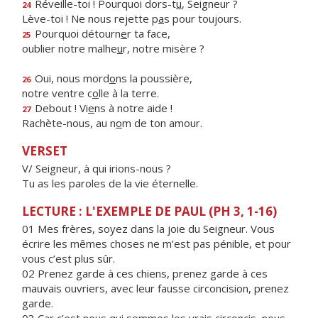
Réveille-toi ! Pourquoi dors-t
u
, Seigneur ?
24
Lève-toi ! Ne nous rejette p
a
s pour toujours.
Pourquoi détourn
e
r ta face,
25
oublier notre malhe
u
r, notre misère ?
Oui, nous mord
o
ns la poussière,
26
notre ventre c
o
lle à la terre.
Debout ! Vi
e
ns à notre aide !
27
Rachète-nous, au n
o
m de ton amour.
VERSET
V/ Seigneur, à qui irions-nous ?
Tu as les paroles de la vie éternelle.
LECTURE : L'EXEMPLE DE PAUL (PH 3, 1-16)
01 Mes frères, soyez dans la joie du Seigneur. Vous
écrire les mêmes choses ne m’est pas pénible, et pour
vous c’est plus sûr.
02 Prenez garde à ces chiens, prenez garde à ces
mauvais ouvriers, avec leur fausse circoncision, prenez
garde.