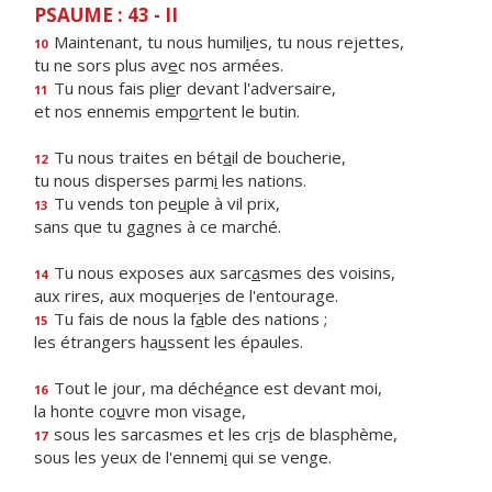
PSAUME : 43 - II
Maintenant, tu nous humil
i
es, tu nous rejettes,
10
tu ne sors plus av
e
c nos armées.
Tu nous fais pli
e
r devant l'adversaire,
11
et nos ennemis emp
o
rtent le butin.
Tu nous traites en bét
a
il de boucherie,
12
tu nous disperses parm
i
les nations.
Tu vends ton pe
u
ple à vil prix,
13
sans que tu g
a
gnes à ce marché.
Tu nous exposes aux sarc
a
smes des voisins,
14
aux rires, aux moquer
i
es de l'entourage.
Tu fais de nous la f
a
ble des nations ;
15
les étrangers ha
u
ssent les épaules.
Tout le jour, ma déché
a
nce est devant moi,
16
la honte co
u
vre mon visage,
sous les sarcasmes et les cr
i
s de blasphème,
17
sous les yeux de l'ennem
i
qui se venge.