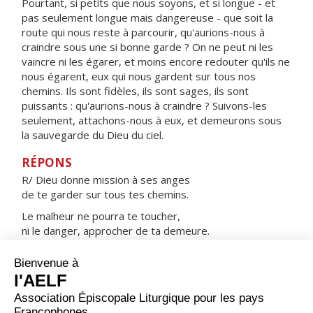
Pourtant, si petits que nous soyons, et si longue - et
pas seulement longue mais dangereuse - que soit la
route qui nous reste à parcourir, qu'aurions-nous à
craindre sous une si bonne garde ? On ne peut ni les
vaincre ni les égarer, et moins encore redouter qu'ils ne
nous égarent, eux qui nous gardent sur tous nos
chemins. Ils sont fidèles, ils sont sages, ils sont
puissants : qu'aurions-nous à craindre ? Suivons-les
seulement, attachons-nous à eux, et demeurons sous
la sauvegarde du Dieu du ciel.
RÉPONS
R/ Dieu donne mission à ses anges
de te garder sur tous tes chemins.
Le malheur ne pourra te toucher,
ni le danger, approcher de ta demeure.
Ils te porteront sur leurs mains
pour que ton pied ne heurte les pierres.
ORAISON
Seigneur, dans ta mystérieuse providence, tu envoies