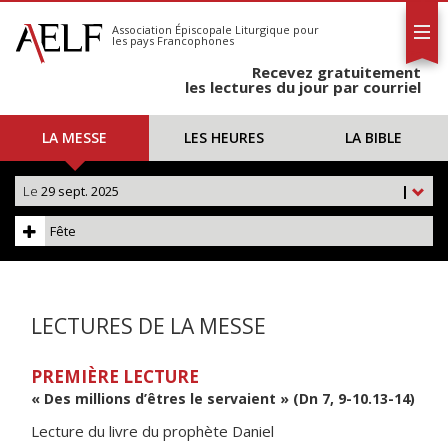
L'AELF
S'abonner
Association Épiscopale Liturgique
pour
les pays Francophones
Calendrier
Recevez gratuitement
Contact
les lectures du jour par courriel
LA MESSE
LES HEURES
LA BIBLE
Le
29 sept. 2025
|
Fête
LECTURES DE LA MESSE
PREMIÈRE LECTURE
« Des millions d’êtres le servaient » (Dn 7, 9-10.13-14)
Lecture du livre du prophète Daniel