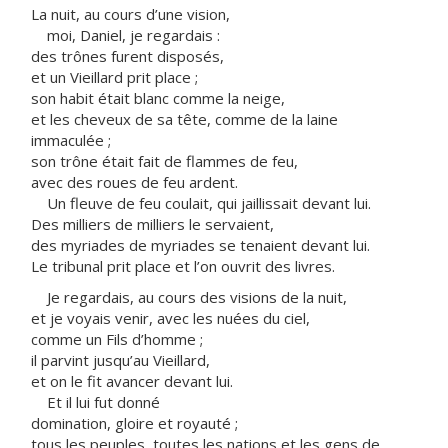
La nuit, au cours d’une vision,
moi, Daniel, je regardais :
des trônes furent disposés,
et un Vieillard prit place ;
son habit était blanc comme la neige,
et les cheveux de sa tête, comme de la laine
immaculée ;
son trône était fait de flammes de feu,
avec des roues de feu ardent.
Un fleuve de feu coulait, qui jaillissait devant lui.
Des milliers de milliers le servaient,
des myriades de myriades se tenaient devant lui.
Le tribunal prit place et l’on ouvrit des livres.
Je regardais, au cours des visions de la nuit,
et je voyais venir, avec les nuées du ciel,
comme un Fils d’homme ;
il parvint jusqu’au Vieillard,
et on le fit avancer devant lui.
Et il lui fut donné
domination, gloire et royauté ;
tous les peuples, toutes les nations et les gens de