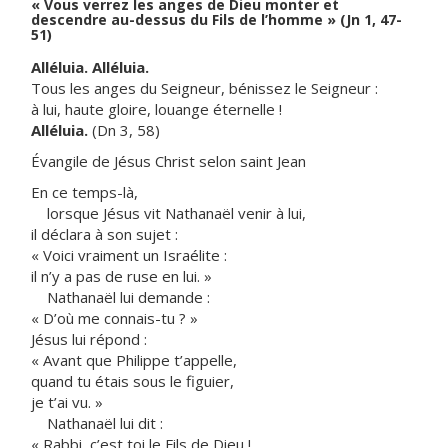
« Vous verrez les anges de Dieu monter et
descendre au-dessus du Fils de l’homme » (Jn 1, 47-
51)
Alléluia. Alléluia.
Tous les anges du Seigneur, bénissez le Seigneur :
à lui, haute gloire, louange éternelle !
Alléluia.
(Dn 3, 58)
Évangile de Jésus Christ selon saint Jean
En ce temps-là,
lorsque Jésus vit Nathanaël venir à lui,
il déclara à son sujet :
« Voici vraiment un Israélite :
il n’y a pas de ruse en lui. »
Nathanaël lui demande :
« D’où me connais-tu ? »
Jésus lui répond :
« Avant que Philippe t’appelle,
quand tu étais sous le figuier,
je t’ai vu. »
Nathanaël lui dit :
« Rabbi, c’est toi le Fils de Dieu !