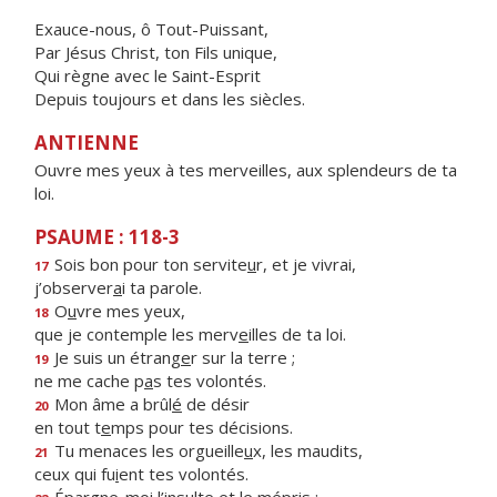
Exauce-nous, ô Tout-Puissant,
Par Jésus Christ, ton Fils unique,
Qui règne avec le Saint-Esprit
Depuis toujours et dans les siècles.
ANTIENNE
Ouvre mes yeux à tes merveilles, aux splendeurs de ta
loi.
PSAUME : 118-3
Sois bon pour ton servite
u
r, et je vivrai,
17
j’observer
a
i ta parole.
O
u
vre mes yeux,
18
que je contemple les merv
e
illes de ta loi.
Je suis un étrang
e
r sur la terre ;
19
ne me cache p
a
s tes volontés.
Mon âme a brûl
é
de désir
20
en tout t
e
mps pour tes décisions.
Tu menaces les orgueille
u
x, les maudits,
21
ceux qui fu
i
ent tes volontés.