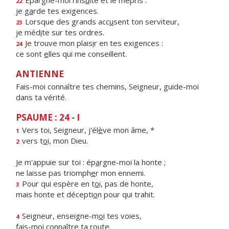
Épargne-moi l’ins
u
lte et le mépris :
22
je g
a
rde tes exigences.
Lorsque des grands acc
u
sent ton serviteur,
23
je méd
i
te sur tes ordres.
Je trouve mon plais
i
r en tes exigences :
24
ce sont
e
lles qui me conseillent.
ANTIENNE
Fais-moi connaître tes chemins, Seigneur, guide-moi
dans ta vérité.
PSAUME : 24 - I
Vers toi, Seigneur, j'él
è
ve mon âme, *
1
vers t
o
i, mon Dieu.
2
Je m'appuie sur toi : ép
a
rgne-moi la honte ;
ne laisse pas triomph
e
r mon ennemi.
Pour qui espère en t
o
i, pas de honte,
3
mais honte et décepti
o
n pour qui trahit.
Seigneur, enseigne-m
o
i tes voies,
4
fais-moi conn
a
ître ta route.