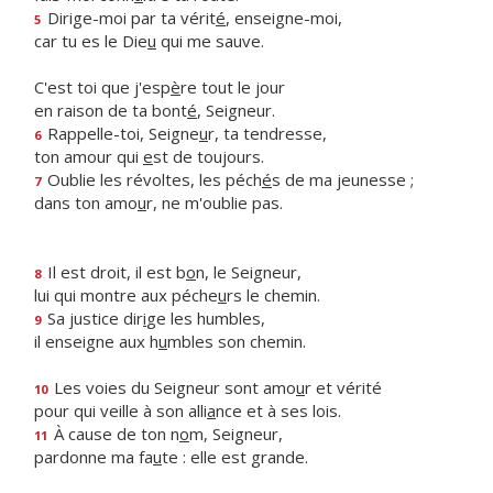
Dirige-moi par ta vérit
é
, enseigne-moi,
5
car tu es le Die
u
qui me sauve.
C'est toi que j'esp
è
re tout le jour
en raison de ta bont
é
, Seigneur.
Rappelle-toi, Seigne
u
r, ta tendresse,
6
ton amour qui
e
st de toujours.
Oublie les révoltes, les péch
é
s de ma jeunesse ;
7
dans ton amo
u
r, ne m'oublie pas.
Il est droit, il est b
o
n, le Seigneur,
8
lui qui montre aux péche
u
rs le chemin.
Sa justice dir
i
ge les humbles,
9
il enseigne aux h
u
mbles son chemin.
Les voies du Seigneur sont amo
u
r et vérité
10
pour qui veille à son alli
a
nce et à ses lois.
À cause de ton n
o
m, Seigneur,
11
pardonne ma fa
u
te : elle est grande.