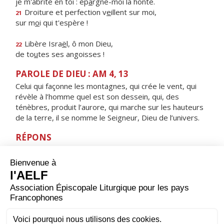
je m'abrite en toi : ép
a
rgne-moi la honte.
Droiture et perfection v
e
illent sur moi,
21
sur m
o
i qui t'espère !
Libère Isra
ë
l, ô mon Dieu,
22
de to
u
tes ses angoisses !
PAROLE DE DIEU : AM 4, 13
Celui qui façonne les montagnes, qui crée le vent, qui
révèle à l’homme quel est son dessein, qui, des
ténèbres, produit l’aurore, qui marche sur les hauteurs
de la terre, il se nomme le Seigneur, Dieu de l’univers.
RÉPONS
V/ Toutes les œuvres du Seigneur, bénissez le Seigneur
:
à lui haute gloire, louange éternelle.
ORAISON
Père saint, nous rappelant cette heure où l'Esprit
descendit sur les Apôtres, nous te prions : fais-nous
vivre tout au long de cette journée de l'amour révélé