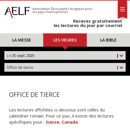
L'AELF
S'abonner
Association Épiscopale Liturgique
pour
les pays Francophones
Calendrier
Recevez gratuitement
Contact
les lectures du jour par courriel
LA MESSE
LES HEURES
LA BIBLE
Le
25 sept. 2025
|
Office de tierce
|
OFFICE DE TIERCE
Les lectures affichées ci-dessous sont celles du
calendrier romain. Pour ce jour, il existe des lectures
spécifiques pour :
Suisse
,
Canada