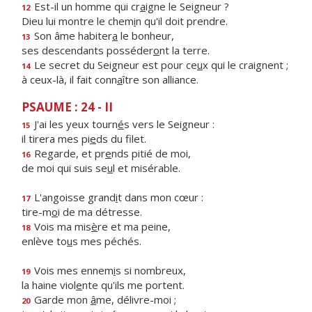
Est-il un homme qui cr
a
igne le Seigneur ?
12
Dieu lui montre le chem
i
n qu'il doit prendre.
Son âme habiter
a
le bonheur,
13
ses descendants posséder
o
nt la terre.
Le secret du Seigneur est pour ce
u
x qui le craignent ;
14
à ceux-là, il fait conn
a
ître son alliance.
PSAUME : 24 - II
J'ai les yeux tourn
é
s vers le Seigneur :
15
il tirera mes pi
e
ds du filet.
Regarde, et pr
e
nds pitié de moi,
16
de moi qui suis se
u
l et misérable.
L'angoisse grand
i
t dans mon cœur :
17
tire-m
o
i de ma détresse.
Vois ma mis
è
re et ma peine,
18
enlève to
u
s mes péchés.
Vois mes ennem
i
s si nombreux,
19
la haine viol
e
nte qu'ils me portent.
Garde mon
â
me, délivre-moi ;
20