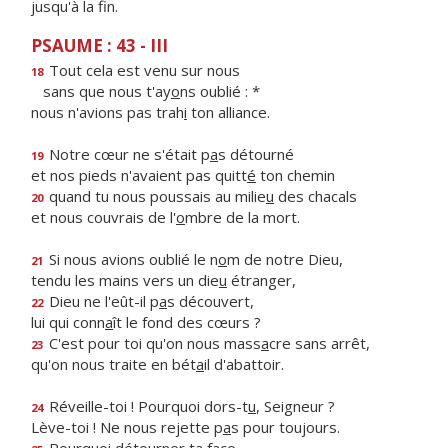
jusqu'à la fin.
PSAUME : 43 - III
Tout cela est venu sur nous
18
sans que nous t'ay
o
ns oublié : *
nous n'avions pas trah
i
ton alliance.
Notre cœur ne s'était p
a
s détourné
19
et nos pieds n'avaient pas quitt
é
ton chemin
quand tu nous poussais au milie
u
des chacals
20
et nous couvrais de l'
o
mbre de la mort.
Si nous avions oublié le n
o
m de notre Dieu,
21
tendu les mains vers un die
u
étranger,
Dieu ne l'eût-il p
a
s découvert,
22
lui qui conn
a
ît le fond des cœurs ?
C'est pour toi qu'on nous mass
a
cre sans arrêt,
23
qu'on nous traite en bét
a
il d'abattoir.
Réveille-toi ! Pourquoi dors-t
u
, Seigneur ?
24
Lève-toi ! Ne nous rejette p
a
s pour toujours.