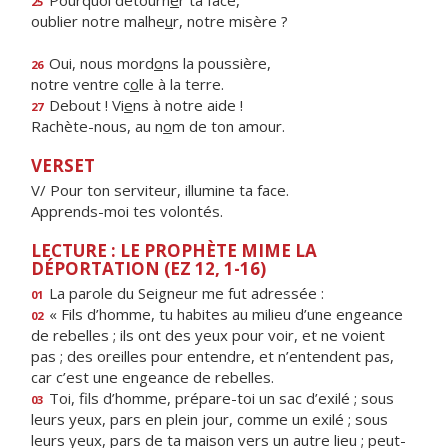
Pourquoi détourn
e
r ta face,
25
oublier notre malhe
u
r, notre misère ?
Oui, nous mord
o
ns la poussière,
26
notre ventre c
o
lle à la terre.
Debout ! Vi
e
ns à notre aide !
27
Rachète-nous, au n
o
m de ton amour.
VERSET
V/ Pour ton serviteur, illumine ta face.
Apprends-moi tes volontés.
LECTURE : LE PROPHÈTE MIME LA
DÉPORTATION (EZ 12, 1-16)
La parole du Seigneur me fut adressée :
01
« Fils d’homme, tu habites au milieu d’une engeance
02
de rebelles ; ils ont des yeux pour voir, et ne voient
pas ; des oreilles pour entendre, et n’entendent pas,
car c’est une engeance de rebelles.
Toi, fils d’homme, prépare-toi un sac d’exilé ; sous
03
leurs yeux, pars en plein jour, comme un exilé ; sous
leurs yeux, pars de ta maison vers un autre lieu ; peut-