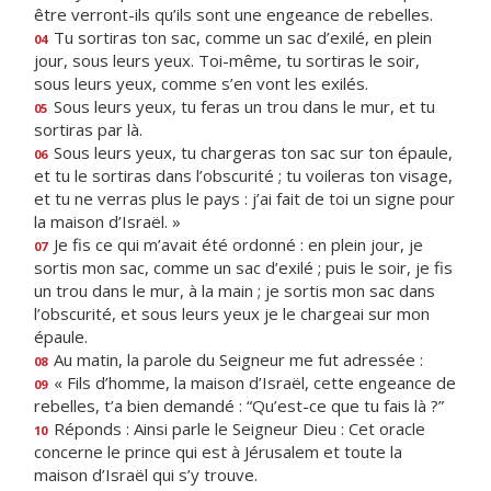
être verront-ils qu’ils sont une engeance de rebelles.
Tu sortiras ton sac, comme un sac d’exilé, en plein
04
jour, sous leurs yeux. Toi-même, tu sortiras le soir,
sous leurs yeux, comme s’en vont les exilés.
Sous leurs yeux, tu feras un trou dans le mur, et tu
05
sortiras par là.
Sous leurs yeux, tu chargeras ton sac sur ton épaule,
06
et tu le sortiras dans l’obscurité ; tu voileras ton visage,
et tu ne verras plus le pays : j’ai fait de toi un signe pour
la maison d’Israël. »
Je fis ce qui m’avait été ordonné : en plein jour, je
07
sortis mon sac, comme un sac d’exilé ; puis le soir, je fis
un trou dans le mur, à la main ; je sortis mon sac dans
l’obscurité, et sous leurs yeux je le chargeai sur mon
épaule.
Au matin, la parole du Seigneur me fut adressée :
08
« Fils d’homme, la maison d’Israël, cette engeance de
09
rebelles, t’a bien demandé : “Qu’est-ce que tu fais là ?”
Réponds : Ainsi parle le Seigneur Dieu : Cet oracle
10
concerne le prince qui est à Jérusalem et toute la
maison d’Israël qui s’y trouve.