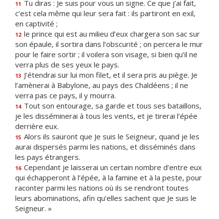
Tu diras : Je suis pour vous un signe. Ce que j’ai fait,
11
c’est cela même qui leur sera fait : ils partiront en exil,
en captivité ;
le prince qui est au milieu d’eux chargera son sac sur
12
son épaule, il sortira dans l’obscurité ; on percera le mur
pour le faire sortir ; il voilera son visage, si bien qu’il ne
verra plus de ses yeux le pays.
J’étendrai sur lui mon filet, et il sera pris au piège. Je
13
l’amènerai à Babylone, au pays des Chaldéens ; il ne
verra pas ce pays, il y mourra.
Tout son entourage, sa garde et tous ses bataillons,
14
je les disséminerai à tous les vents, et je tirerai l’épée
derrière eux.
Alors ils sauront que Je suis le Seigneur, quand je les
15
aurai dispersés parmi les nations, et disséminés dans
les pays étrangers.
Cependant je laisserai un certain nombre d’entre eux
16
qui échapperont à l’épée, à la famine et à la peste, pour
raconter parmi les nations où ils se rendront toutes
leurs abominations, afin qu’elles sachent que Je suis le
Seigneur. »