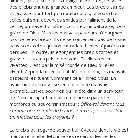
aiment, dit aussi ce qu'ils négligent. En effet, les vices
des brebis ont une grande ampleur. Les brebis saines
et grasses sont fort peu nombreuses, je veux dire
celles qui sont devenues solides par l'aliment de la
vérité, qui savent profiter, comme d'un pâturage, de la
grâce de Dieu. Mais les mauvais pasteurs n'épargnent
pas de telles brebis. Ils ne se contentent pas de laisser
sans soins celles qui sont malades, faibles, égarées ou
perdues. En outre, ils égorgent les brebis fortes et
grasses, autant qu'ils le peuvent. Et elles restent
vivantes. C'est par la miséricorde de Dieu qu'elles
vivent. Cependant, en ce qui dépend d'eux, les mauvais
pasteurs les tuent. Comment cela ? direz-vous. En
ayant une vie mauvaise, en donnant le mauvais
exemple. Est-ce pour rien qu'il a été dit à un serviteur
de Dieu, occupant une place éminente parmi les
membres du souverain Pasteur :
Offre-toi devant tous
comme un exemple de bonnes œuvres
; et aussi :
Sois
un modèle pour les croyants ?
La brebis qui regarde souvent un évêque dont la vie est
mauvaise, si elle détourne ses regards des règles