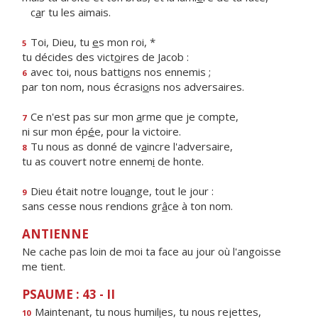
c
a
r tu les aimais.
Toi, Dieu, tu
e
s mon roi, *
5
tu décides des vict
o
ires de Jacob :
avec toi, nous batti
o
ns nos ennemis ;
6
par ton nom, nous écrasi
o
ns nos adversaires.
Ce n'est pas sur mon
a
rme que je compte,
7
ni sur mon ép
é
e, pour la victoire.
Tu nous as donné de v
a
incre l'adversaire,
8
tu as couvert notre ennem
i
de honte.
Dieu était notre lou
a
nge, tout le jour :
9
sans cesse nous rendions gr
â
ce à ton nom.
ANTIENNE
Ne cache pas loin de moi ta face au jour où l'angoisse
me tient.
PSAUME : 43 - II
Maintenant, tu nous humil
i
es, tu nous rejettes,
10