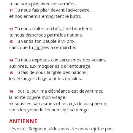
tu ne sors plus av
e
c nos armées.
Tu nous fais pli
e
r devant l'adversaire,
11
et nos ennemis emp
o
rtent le butin.
Tu nous traites en bét
a
il de boucherie,
12
tu nous disperses parm
i
les nations.
Tu vends ton pe
u
ple à vil prix,
13
sans que tu g
a
gnes à ce marché.
Tu nous exposes aux sarc
a
smes des voisins,
14
aux rires, aux moquer
i
es de l'entourage.
Tu fais de nous la f
a
ble des nations ;
15
les étrangers ha
u
ssent les épaules.
Tout le jour, ma déché
a
nce est devant moi,
16
la honte co
u
vre mon visage,
sous les sarcasmes et les cr
i
s de blasphème,
17
sous les yeux de l'ennem
i
qui se venge.
ANTIENNE
Lève-toi, Seigneur, aide-nous. Ne nous rejette pas