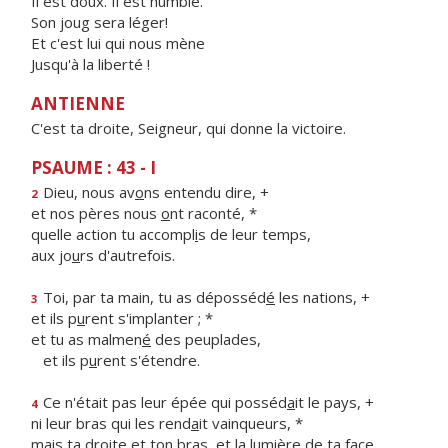
Il est doux. Il est humble.
Son joug sera léger!
Et c'est lui qui nous mène
Jusqu'à la liberté !
ANTIENNE
C'est ta droite, Seigneur, qui donne la victoire.
PSAUME : 43 - I
Dieu, nous av
o
ns entendu dire, +
2
et nos pères nous
o
nt raconté, *
quelle action tu accompl
i
s de leur temps,
aux jo
u
rs d'autrefois.
Toi, par ta main, tu as déposséd
é
les nations, +
3
et ils p
u
rent s'implanter ; *
et tu as malmen
é
des peuplades,
et ils p
u
rent s'étendre.
Ce n'était pas leur épée qui posséd
a
it le pays, +
4
ni leur bras qui les rend
a
it vainqueurs, *
mais ta droite et ton bras, et la lumi
è
re de ta face,