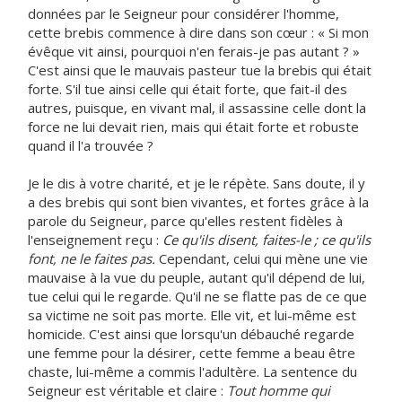
données par le Seigneur pour considérer l'homme,
cette brebis commence à dire dans son cœur : « Si mon
évêque vit ainsi, pourquoi n'en ferais-je pas autant ? »
C'est ainsi que le mauvais pasteur tue la brebis qui était
forte. S'il tue ainsi celle qui était forte, que fait-il des
autres, puisque, en vivant mal, il assassine celle dont la
force ne lui devait rien, mais qui était forte et robuste
quand il l'a trouvée ?
Je le dis à votre charité, et je le répète. Sans doute, il y
a des brebis qui sont bien vivantes, et fortes grâce à la
parole du Seigneur, parce qu'elles restent fidèles à
l'enseignement reçu :
Ce qu'ils disent, faites-le ; ce qu'ils
font, ne le faites pas.
Cependant, celui qui mène une vie
mauvaise à la vue du peuple, autant qu'il dépend de lui,
tue celui qui le regarde. Qu'il ne se flatte pas de ce que
sa victime ne soit pas morte. Elle vit, et lui-même est
homicide. C'est ainsi que lorsqu'un débauché regarde
une femme pour la désirer, cette femme a beau être
chaste, lui-même a commis l'adultère. La sentence du
Seigneur est véritable et claire :
Tout homme qui