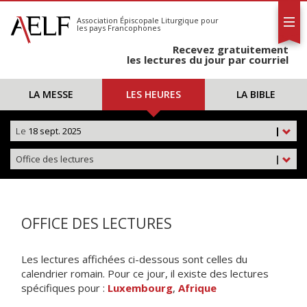
L'AELF
S'abonner
Association Épiscopale Liturgique
pour
les pays Francophones
Calendrier
Recevez gratuitement
Contact
les lectures du jour par courriel
LA MESSE
LES HEURES
LA BIBLE
Le
18 sept. 2025
|
Office des lectures
|
OFFICE DES LECTURES
Les lectures affichées ci-dessous sont celles du
calendrier romain. Pour ce jour, il existe des lectures
spécifiques pour :
Luxembourg
,
Afrique