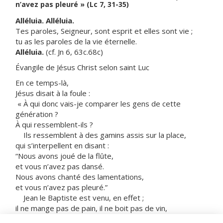
n’avez pas pleuré » (Lc 7, 31-35)
Alléluia. Alléluia.
Tes paroles, Seigneur, sont esprit et elles sont vie ;
tu as les paroles de la vie éternelle.
Alléluia.
(cf. Jn 6, 63c.68c)
Évangile de Jésus Christ selon saint Luc
En ce temps-là,
Jésus disait à la foule :
« À qui donc vais-je comparer les gens de cette
génération ?
À qui ressemblent-ils ?
Ils ressemblent à des gamins assis sur la place,
qui s’interpellent en disant :
“Nous avons joué de la flûte,
et vous n’avez pas dansé.
Nous avons chanté des lamentations,
et vous n’avez pas pleuré.”
Jean le Baptiste est venu, en effet ;
il ne mange pas de pain, il ne boit pas de vin,
et vous dites : “C’est un possédé !”