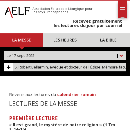
L'AELF
S'abonner
Association Épiscopale Liturgique
pour
les pays Francophones
Calendrier
Recevez gratuitement
Contact
les lectures du jour par courriel
LA MESSE
LES HEURES
LA BIBLE
Le
17 sept. 2025
|
S. Robert Bellarmin, évêque et docteur de l'Église. Mémoire facult
Revenir aux lectures du
calendrier romain
.
LECTURES DE LA MESSE
PREMIÈRE LECTURE
« Il est grand, le mystère de notre religion » (1 Tm
3, 14-16)