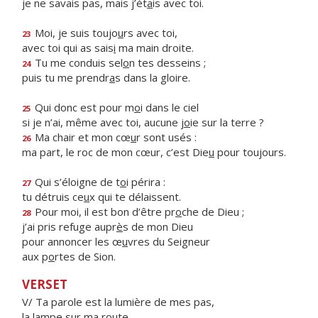
je ne savais pas, mais j’ét
a
is avec toi.
Moi, je suis toujo
u
rs avec toi,
23
avec toi qui as sais
i
ma main droite.
Tu me conduis sel
o
n tes desseins ;
24
puis tu me prendr
a
s dans la gloire.
Qui donc est pour m
o
i dans le ciel
25
si je n’ai, même avec toi, aucune j
o
ie sur la terre ?
Ma chair et mon cœ
u
r sont usés :
26
ma part, le roc de mon cœur, c’est Die
u
pour toujours.
Qui s’éloigne de t
o
i périra :
27
tu détruis ce
u
x qui te délaissent.
Pour moi, il est bon d’être pr
o
che de Dieu ;
28
j’ai pris refuge aupr
è
s de mon Dieu
pour annoncer les œ
u
vres du Seigneur
aux p
o
rtes de Sion.
VERSET
V/ Ta parole est la lumière de mes pas,
la lampe sur ma route.