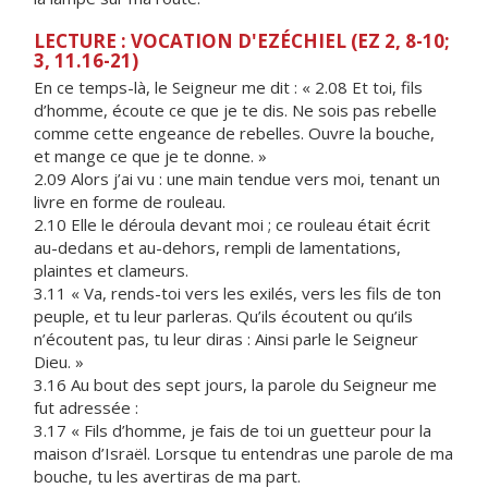
LECTURE : VOCATION D'EZÉCHIEL (EZ 2, 8-10;
3, 11.16-21)
En ce temps-là, le Seigneur me dit : « 2.08 Et toi, fils
d’homme, écoute ce que je te dis. Ne sois pas rebelle
comme cette engeance de rebelles. Ouvre la bouche,
et mange ce que je te donne. »
2.09 Alors j’ai vu : une main tendue vers moi, tenant un
livre en forme de rouleau.
2.10 Elle le déroula devant moi ; ce rouleau était écrit
au-dedans et au-dehors, rempli de lamentations,
plaintes et clameurs.
3.11 « Va, rends-toi vers les exilés, vers les fils de ton
peuple, et tu leur parleras. Qu’ils écoutent ou qu’ils
n’écoutent pas, tu leur diras : Ainsi parle le Seigneur
Dieu. »
3.16 Au bout des sept jours, la parole du Seigneur me
fut adressée :
3.17 « Fils d’homme, je fais de toi un guetteur pour la
maison d’Israël. Lorsque tu entendras une parole de ma
bouche, tu les avertiras de ma part.