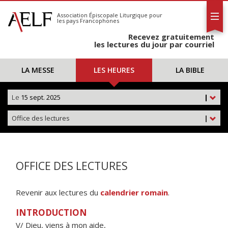
L'AELF
S'abonner
Association Épiscopale Liturgique
pour
les pays Francophones
Calendrier
Recevez gratuitement
Contact
les lectures du jour par courriel
LA MESSE
LES HEURES
LA BIBLE
Le
15 sept. 2025
|
Office des lectures
|
OFFICE DES LECTURES
Revenir aux lectures du
calendrier romain
.
INTRODUCTION
V/ Dieu, viens à mon aide,