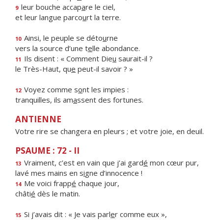
leur bouche accap
a
re le ciel,
9
et leur langue parco
u
rt la terre.
Ainsi, le peuple se déto
u
rne
10
vers la source d’une t
e
lle abondance.
Ils disent : « Comment Die
u
saurait-il ?
11
le Très-Haut, qu
e
peut-il savoir ? »
Voyez comme s
o
nt les impies :
12
tranquilles, ils am
a
ssent des fortunes.
ANTIENNE
Votre rire se changera en pleurs ; et votre joie, en deuil.
PSAUME : 72 - II
Vraiment, c’est en vain que j’ai gard
é
mon cœur pur,
13
lavé mes mains en s
i
gne d’innocence !
Me voici frapp
é
chaque jour,
14
châti
é
dès le matin.
Si j’avais dit : « Je vais parl
e
r comme eux »,
15