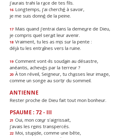
j’aurais trahi la r
a
ce de tes fils.
Longtemps, j’ai cherch
é
à savoir,
16
je me suis donn
é
de la peine.
Mais quand j’entrai dans la deme
u
re de Dieu,
17
je compris quel ser
a
it leur avenir.
Vraiment, tu les as m
i
s sur la pente :
18
déjà tu les entr
a
înes vers la ruine.
Comment vont-ils soud
a
in au désastre,
19
anéantis, achev
é
s par la terreur ?
À ton réveil, Seigneur, tu ch
a
sses leur image,
20
comme un songe au sort
i
r du sommeil.
ANTIENNE
Rester proche de Dieu fait tout mon bonheur.
PSAUME : 72 - III
Oui, mon cœ
u
r s’aigrissait,
21
j’avais les r
e
ins transpercés.
Moi, stup
i
de, comme une bête,
22