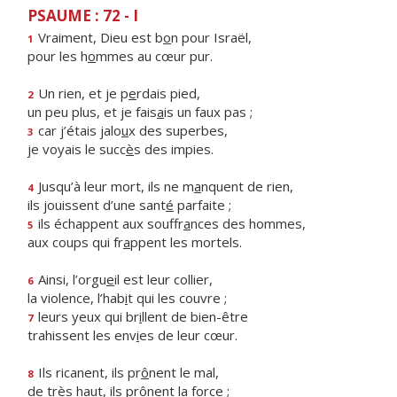
PSAUME : 72 - I
Vraiment, Dieu est b
o
n pour Israël,
1
pour les h
o
mmes au cœur pur.
Un rien, et je p
e
rdais pied,
2
un peu plus, et je fais
a
is un faux pas ;
car j’étais jalo
u
x des superbes,
3
je voyais le succ
è
s des impies.
Jusqu’à leur mort, ils ne m
a
nquent de rien,
4
ils jouissent d’une sant
é
parfaite ;
ils échappent aux souffr
a
nces des hommes,
5
aux coups qui fr
a
ppent les mortels.
Ainsi, l’orgu
e
il est leur collier,
6
la violence, l’hab
i
t qui les couvre ;
leurs yeux qui br
i
llent de bien-être
7
trahissent les env
i
es de leur cœur.
Ils ricanent, ils pr
ô
nent le mal,
8
de très haut, ils pr
ô
nent la force ;