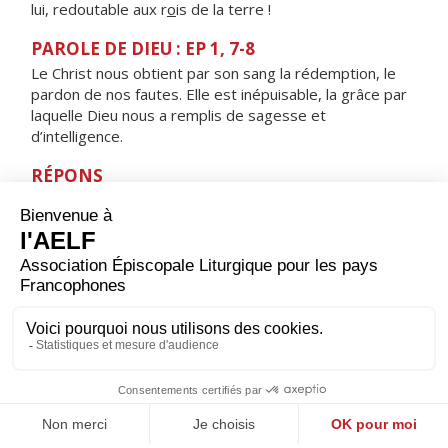
lui, redoutable aux r
o
is de la terre !
PAROLE DE DIEU : EP 1, 7-8
Le Christ nous obtient par son sang la rédemption, le
pardon de nos fautes. Elle est inépuisable, la grâce par
laquelle Dieu nous a remplis de sagesse et
d’intelligence.
RÉPONS
V/ Toute la terre se prosterne devant toi,
elle chante pour toi, elle chante pour ton nom.
ORAISON
Tu as voulu, Seigneur, que tous les hommes soient
sauvés par la croix de ton Fils ; permets qu'ayant connu
dès ici-bas ce mystère, nous goûtions au ciel les
bienfaits de la rédemption.