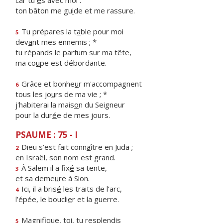
car tu
e
s avec moi :
ton bâton me gu
i
de et me rassure.
Tu prépares la t
a
ble pour moi
5
dev
a
nt mes ennemis ; *
tu répands le parf
u
m sur ma tête,
ma co
u
pe est débordante.
Grâce et bonhe
u
r m'accompagnent
6
tous les jo
u
rs de ma vie ; *
j'habiterai la mais
o
n du Seigneur
pour la dur
é
e de mes jours.
PSAUME : 75 - I
Dieu s’est fait conn
a
ître en Juda ;
2
en Israël, son n
o
m est grand.
À Salem il a fix
é
sa tente,
3
et sa deme
u
re à Sion.
Ici, il a bris
é
les traits de l’arc,
4
l’épée, le boucli
e
r et la guerre.
Magnifique, t
o
i, tu resplendis
5