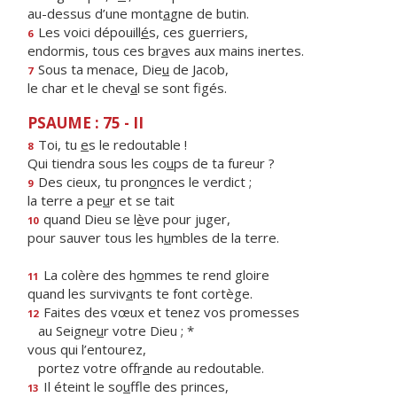
au-dessus d’une mont
a
gne de butin.
Les voici dépouill
é
s, ces guerriers,
6
endormis, tous ces br
a
ves aux mains inertes.
Sous ta menace, Die
u
de Jacob,
7
le char et le chev
a
l se sont figés.
PSAUME : 75 - II
Toi, tu
e
s le redoutable !
8
Qui tiendra sous les co
u
ps de ta fureur ?
Des cieux, tu pron
o
nces le verdict ;
9
la terre a pe
u
r et se tait
quand Dieu se l
è
ve pour juger,
10
pour sauver tous les h
u
mbles de la terre.
La colère des h
o
mmes te rend gloire
11
quand les surviv
a
nts te font cortège.
Faites des vœux et tenez vos promesses
12
au Seigne
u
r votre Dieu ; *
vous qui l’entourez,
portez votre offr
a
nde au redoutable.
Il éteint le so
u
ffle des princes,
13