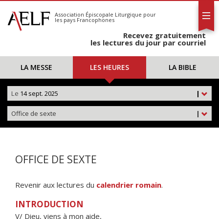
L'AELF
S'abonner
Association Épiscopale Liturgique
pour
les pays Francophones
Calendrier
Recevez gratuitement
Contact
les lectures du jour par courriel
LA MESSE
LES HEURES
LA BIBLE
Le
14 sept. 2025
|
Office de sexte
|
OFFICE DE SEXTE
Revenir aux lectures du
calendrier romain
.
INTRODUCTION
V/ Dieu, viens à mon aide,