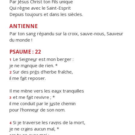
Par Jésus Christ ton Fils unique
Qui règne avec le Saint-Esprit
Depuis toujours et dans les siècles.
ANTIENNE
Par ton sang répandu sur la croix, sauve-nous, Sauveur
du monde !
PSAUME : 22
Le Seigne
u
r est mon berger :
1
je ne m
a
nque de rien. *
Sur des pr
é
s d'herbe fraîche,
2
il me f
a
it reposer.
Il me mène vers les ea
u
x tranquilles
et me f
a
it revivre ; *
3
il me conduit par le j
u
ste chemin
pour l'honne
u
r de son nom.
Si je traverse les rav
i
ns de la mort,
4
je ne cr
a
ins aucun mal, *