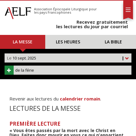
L'AELF
S'abonner
Association Épiscopale Liturgique
pour
les pays Francophones
Calendrier
Recevez gratuitement
Contact
les lectures du jour par courriel
LA MESSE
LES HEURES
LA BIBLE
Le
10 sept. 2025
|
de la férie
Revenir aux lectures du
calendrier romain
.
LECTURES DE LA MESSE
PREMIÈRE LECTURE
« Vous êtes passés par la mort avec le Christ en
Dieu. Faites donc mourir en vous ce qui n’appartient