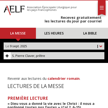
L'AELF
S'abonner
Association Épiscopale Liturgique
pour
les pays Francophones
Calendrier
Recevez gratuitement
Contact
les lectures du jour par courriel
LA MESSE
LES HEURES
LA BIBLE
Le
9 sept. 2025
|
S. Pierre Claver, prêtre
Revenir aux lectures du
calendrier romain
.
LECTURES DE LA MESSE
PREMIÈRE LECTURE
« Dieu vous a donné la vie avec le Christ : il nous a
pardonné toutes nos fautes » (Col 2, 6-15)