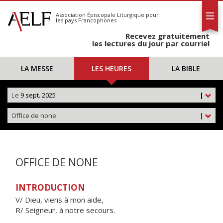
L'AELF
S'abonner
Association Épiscopale Liturgique
pour
les pays Francophones
Calendrier
Recevez gratuitement
Contact
les lectures du jour par courriel
LA MESSE
LES HEURES
LA BIBLE
Le
9 sept. 2025
|
Office de none
|
OFFICE DE NONE
INTRODUCTION
V/ Dieu, viens à mon aide,
R/ Seigneur, à notre secours.