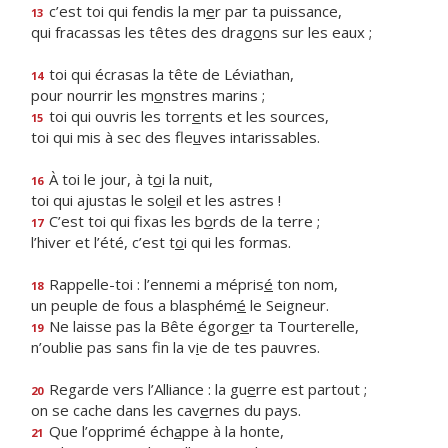
c’est toi qui fendis la m
e
r par ta puissance,
13
qui fracassas les têtes des drag
o
ns sur les eaux ;
toi qui écrasas la tête de Léviathan,
14
pour nourrir les m
o
nstres marins ;
toi qui ouvris les torr
e
nts et les sources,
15
toi qui mis à sec des fle
u
ves intarissables.
À toi le jour, à t
o
i la nuit,
16
toi qui ajustas le sol
e
il et les astres !
C’est toi qui fixas les b
o
rds de la terre ;
17
l’hiver et l’été, c’est t
o
i qui les formas.
Rappelle-toi : l’ennemi a mépris
é
ton nom,
18
un peuple de fous a blasphém
é
le Seigneur.
Ne laisse pas la Bête égorg
e
r ta Tourterelle,
19
n’oublie pas sans fin la v
i
e de tes pauvres.
Regarde vers l’Alliance : la gu
e
rre est partout ;
20
on se cache dans les cav
e
rnes du pays.
Que l’opprimé éch
a
ppe à la honte,
21