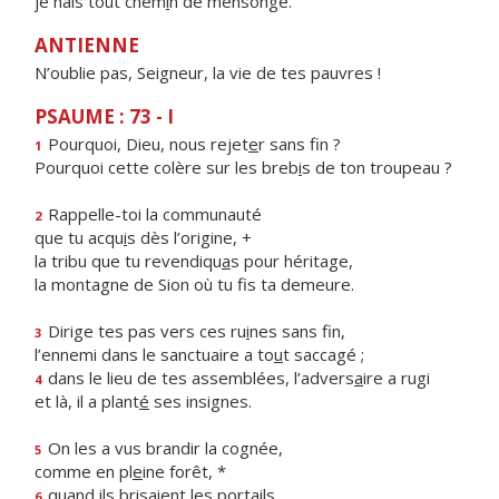
je hais tout chem
i
n de mensonge.
ANTIENNE
N’oublie pas, Seigneur, la vie de tes pauvres !
PSAUME : 73 - I
Pourquoi, Dieu, nous rejet
e
r sans fin ?
1
Pourquoi cette colère sur les breb
i
s de ton troupeau ?
Rappelle-toi la communauté
2
que tu acqu
i
s dès l’origine, +
la tribu que tu revendiqu
a
s pour héritage,
la montagne de Sion où tu f
s ta demeure.
Dirige tes pas vers ces ru
i
nes sans fin,
3
l’ennemi dans le sanctuaire a to
u
t saccagé ;
dans le lieu de tes assemblées, l’advers
a
ire a rugi
4
et là, il a plant
é
ses insignes.
On les a vus brandir la cognée,
5
comme en pl
e
ine forêt, *
quand ils brisaient les portails
6