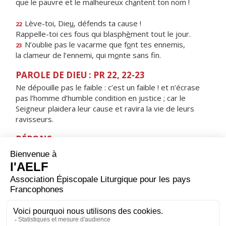
que le pauvre et le malheureux ch
a
ntent ton nom !
Lève-toi, Die
u
, défends ta cause !
22
Rappelle-toi ces fous qui blasph
è
ment tout le jour.
N’oublie pas le vacarme que f
o
nt tes ennemis,
23
la clameur de l’ennemi, qui m
o
nte sans fin.
PAROLE DE DIEU : PR 22, 22-23
Ne dépouille pas le faible : c’est un faible ! et n’écrase
pas l’homme d’humble condition en justice ; car le
Seigneur plaidera leur cause et ravira la vie de leurs
ravisseurs.
RÉPONS
V/ Le Seigneur jugera le monde avec justice,
et les peuples selon sa vérité.
ORAISON
Dieu qui as envoyé ton ange au centurion Corneille pour
lui montrer le bon chemin, donne-nous de travailler au
salut du monde : qu'avec l'humanité tout entière, en