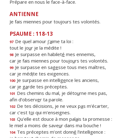
Prépare en nous le face-à-face.
ANTIENNE
Je fais miennes pour toujours tes volontés.
PSAUME : 118-13
De quel amour j’
a
ime ta loi :
97
tout le jo
u
r je la médite !
Je surpasse en habilet
é
mes ennemis,
98
car je fais miennes pour toujo
u
rs tes volontés.
Je surpasse en sag
e
sse tous mes maîtres,
99
car je méd
i
te tes exigences.
Je surpasse en intellig
e
nce les anciens,
100
car je g
a
rde tes préceptes.
Des chemins du mal, je déto
u
rne mes pas,
101
afin d’observ
e
r ta parole.
De tes décisions, je ne veux p
a
s m’écarter,
102
car c’est t
o
i qui m’enseignes.
Qu’elle est douce à mon pal
a
is ta promesse :
103
le miel a moins de save
u
r dans ma bouche !
Tes préceptes m’ont donn
é
l’intelligence :
104