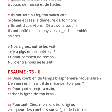
à coups de m
a
sse et de hache.
Ils ont livré au fe
u
ton sanctuaire,
7
profané et rasé la deme
u
re de ton nom.
Ils ont dit : « All
o
ns ! Détruisons tout ! »
8
Ils ont brûlé dans le pays les lie
u
x d’assemblées
saintes.
Nos signes, nul ne les voit ;
9
il n’y a pl
u
s de prophètes ! *
Et pour combien de temps ?
Nul d’entre no
u
s ne le sait !
PSAUME : 73 - II
Dieu, combien de temps blasphémer
a
l’adversaire ?
10
L’ennemi en finira-t-il de mépris
e
r ton nom ?
Pourquoi reten
i
r ta main,
11
cacher la f
o
rce de ton bras ?
Pourtant, Dieu, mon r
o
i dès l’origine,
12
vainqueur des combats sur la f
a
ce de la terre,