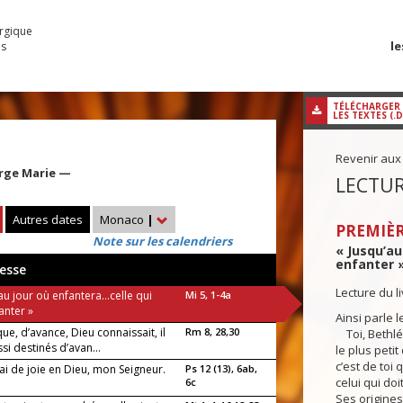
urgique
le
es
TÉLÉCHARGER
LES TEXTES (.
Revenir aux
erge Marie —
LECTUR
Autres dates
Monaco
|
PREMIÈR
Note sur les calendriers
« Jusqu’au
enfanter »
esse
Lecture du l
au jour où enfantera...celle qui
Mi 5, 1-4a
anter »
Ainsi parle l
ue, d’avance, Dieu connaissait, il
Rm 8, 28,30
Toi, Bethlé
ssi destinés d’avan...
le plus petit
c’est de toi 
rai de joie en Dieu, mon Seigneur.
Ps 12 (13), 6ab,
celui qui doi
6c
Ses origine