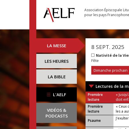
Association Épiscopale Lit
pour les pays Francophon
LA MESSE
8 SEPT. 2025
Nativité de la Vi
Fête
LES HEURES
Dimanche prochain
LA BIBLE
Lectures de la m
L'AELF
Première
« Jusqu’
lecture
doit enf
Première
« Ceux q
VIDÉOS &
lecture
les a au
PODCASTS
J'exulte
Psaume