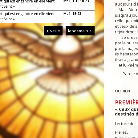
nt qui est engendré en elle vient
Mt 1, 1-16.18-23
aux jours d’
it Saint »
Mais Dieu l
nt qui est engendré en elle vient
Mt 1, 18-23
jusqu’au jou
it Saint »
celle qui doi
et ceux de s
veille
lendemain
rejoindront le
Il se dresse
par la puiss
par la majes
Ils habitero
il sera grand
et lui-même,
– Parole d
OU BIEN
PREMIÈR
« Ceux que
destinés d
Lecture de l
Frères,
nous le sav