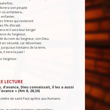
autrefois.
ivrera son peuple
r où enfantera...
t enfanter,
es frères qui resteront
s fils d’Israël.
ra et il sera leur berger
ance du Seigneur,
té du nom du Seigneur, son Dieu.
nt en sécurité, car désormais
 jusqu’aux lointains de la terre,
 il sera la paix !
u Seigneur.
E LECTURE
, d’avance, Dieu connaissait, il les a aussi
’avance » (Rm 8, 28,30)
a lettre de saint Paul apôtre aux Romains
ons, quand les hommes aiment Dieu,