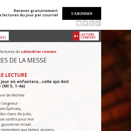
Recevez gratuitement
S'ABONNER
s lectures du jour par courriel
API
LECTURE
A+
DOC)
CONFORT
 lectures du
calendrier romain
.
ES DE LA MESSE
E LECTURE
 jour où enfantera...celle qui doit
 (Mi 5, 1-4a)
ivre de Michée
e Seigneur :
em Éphrata,
 des clans de Juda,
que sortira pour moi
t gouverner Israël.
s remontent aux temps anciens,