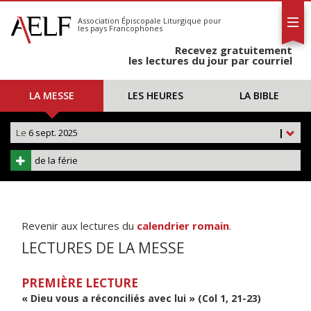
L'AELF
S'abonner
Association Épiscopale Liturgique
pour
les pays Francophones
Calendrier
Recevez gratuitement
Contact
les lectures du jour par courriel
LA MESSE
LES HEURES
LA BIBLE
Le
6 sept. 2025
|
de la férie
Revenir aux lectures du
calendrier romain
.
LECTURES DE LA MESSE
PREMIÈRE LECTURE
« Dieu vous a réconciliés avec lui » (Col 1, 21-23)