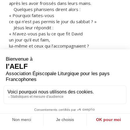
après les avoir froissés dans leurs mains.
Quelques pharisiens dirent alors :
« Pourquoi faites-vous
ce qui n’est pas permis le jour du sabbat ? »
Jésus leur répondit :
« N’avez-vous pas lu ce que fit David
un jour qu’il eut faim,
lui-même et ceux qui l’accompagnaient ?
Il entra dans la maison de Dieu,
prit les pains de l’offrande, en mangea
et en donna à ceux qui l’accompagnaient,
alors que les prêtres seulement ont le droit d’en
manger. »
Il leur disait encore :
« Le Fils de l’homme est maître du sabbat. »
– Acclamons la Parole de Dieu.