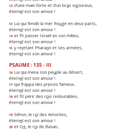
d’une main forte et d’un br
a
s vigoureux,
12
étern
e
l est son amour !
Lui qui fendit la mer Ro
u
ge en deux parts,
13
étern
e
l est son amour !
et fit passer Israël en son milieu,
14
étern
e
l est son amour !
y rejetant Phara
o
n et ses armées,
15
étern
e
l est son amour !
PSAUME : 135 - III
Lui qui mena son pe
u
ple au désert,
16
étern
e
l est son amour !
qui frappa des pr
i
nces fameux,
17
étern
e
l est son amour !
et fit périr des r
o
is redoutables,
18
étern
e
l est son amour !
Séhon, le r
o
i des Amorites,
19
étern
e
l est son amour !
et Og, le r
o
i de Basan,
20