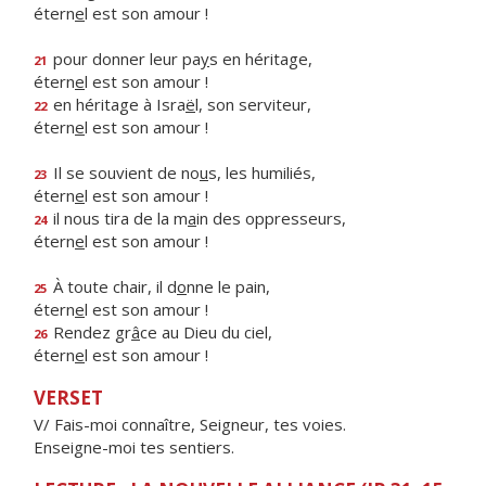
étern
e
l est son amour !
pour donner leur pa
y
s en héritage,
21
étern
e
l est son amour !
en héritage à Isra
ë
l, son serviteur,
22
étern
e
l est son amour !
Il se souvient de no
u
s, les humiliés,
23
étern
e
l est son amour !
il nous tira de la m
a
in des oppresseurs,
24
étern
e
l est son amour !
À toute chair, il d
o
nne le pain,
25
étern
e
l est son amour !
Rendez gr
â
ce au Dieu du ciel,
26
étern
e
l est son amour !
VERSET
V/ Fais-moi connaître, Seigneur, tes voies.
Enseigne-moi tes sentiers.