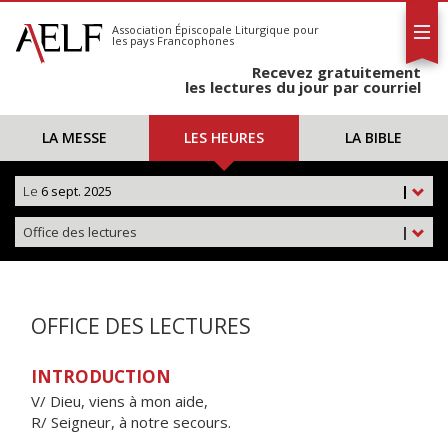
L'AELF
S'abonner
Association Épiscopale Liturgique
pour
les pays Francophones
Calendrier
Recevez gratuitement
Contact
les lectures du jour par courriel
LA MESSE
LES HEURES
LA BIBLE
Le
6 sept. 2025
|
Office des lectures
|
OFFICE DES LECTURES
INTRODUCTION
V/ Dieu, viens à mon aide,
R/ Seigneur, à notre secours.