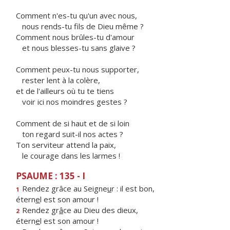
Comment n'es-tu qu'un avec nous,
nous rends-tu fils de Dieu même ?
Comment nous brûles-tu d'amour
et nous blesses-tu sans glaive ?
Comment peux-tu nous supporter,
rester lent à la colère,
et de l'ailleurs où tu te tiens
voir ici nos moindres gestes ?
Comment de si haut et de si loin
ton regard suit-il nos actes ?
Ton serviteur attend la paix,
le courage dans les larmes !
PSAUME : 135 - I
Rendez grâce au Seigne
u
r : il est bon,
1
étern
e
l est son amour !
Rendez gr
â
ce au Dieu des dieux,
2
étern
e
l est son amour !