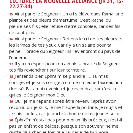
LECTURE : LA NOUVELLE ALLIANCE (JR 31, 15-
22.27-34)
Ainsi parle le Seigneur : Un cri s’élève dans Rama, une
15
plainte et des pleurs d’amertume. C’est Rachel qui
pleure ses fils ; elle refuse d’être consolée, car ses fils
ne sont plus.
Ainsi parle le Seigneur : Retiens le cri de tes pleurs et
16
les larmes de tes yeux. Car il y a un salaire pour ta
peine, – oracle du Seigneur : ils reviendront du pays de
l’ennemi.
Il y a un espoir pour ton avenir, – oracle du Seigneur :
17
tes fils reviendront sur leur territoire.
J’entends bien Éphraïm se plaindre : « Tu m’as
18
corrigé, et je suis corrigé, comme un jeune taureau non
dressé. Fais-moi revenir, et je reviendrai, car c’est toi
qui es le Seigneur mon Dieu.
Oui, je me repens après être revenu ; après avoir
19
reconnu qui je suis, je me frappe la poitrine. Je rougis et
je suis confus, car je porte la honte de ma jeunesse. »
Éphraïm n’est-il pas pour moi un fils précieux, n’est-il
20
pas un enfant de délices, puisque son souvenir ne me
quitte plus chaque fois que j’ai parlé de lui ? Voilà