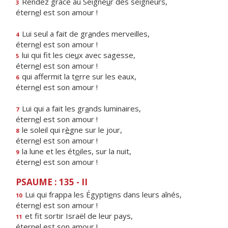
Rendez grâce au Seigne
u
r des seigneurs,
3
étern
e
l est son amour !
Lui seul a fait de gr
a
ndes merveilles,
4
étern
e
l est son amour !
lui qui fit les cie
u
x avec sagesse,
5
étern
e
l est son amour !
qui affermit la t
e
rre sur les eaux,
6
étern
e
l est son amour !
Lui qui a fait les gr
a
nds luminaires,
7
étern
e
l est son amour !
le soleil qui r
è
gne sur le jour,
8
étern
e
l est son amour !
la lune et les ét
o
iles, sur la nuit,
9
étern
e
l est son amour !
PSAUME : 135 - II
Lui qui frappa les Égypti
e
ns dans leurs aînés,
10
étern
e
l est son amour !
et fit sortir Israël de leur pays,
11
étern
e
l est son amour !