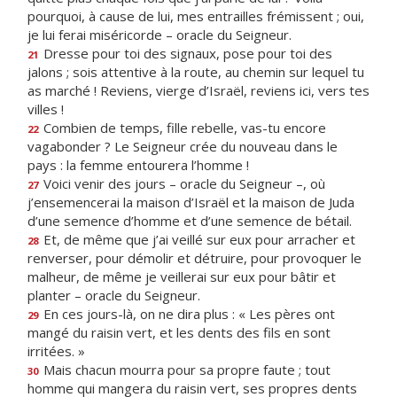
pourquoi, à cause de lui, mes entrailles frémissent ; oui,
je lui ferai miséricorde – oracle du Seigneur.
Dresse pour toi des signaux, pose pour toi des
21
jalons ; sois attentive à la route, au chemin sur lequel tu
as marché ! Reviens, vierge d’Israël, reviens ici, vers tes
villes !
Combien de temps, fille rebelle, vas-tu encore
22
vagabonder ? Le Seigneur crée du nouveau dans le
pays : la femme entourera l’homme !
Voici venir des jours – oracle du Seigneur –, où
27
j’ensemencerai la maison d’Israël et la maison de Juda
d’une semence d’homme et d’une semence de bétail.
Et, de même que j’ai veillé sur eux pour arracher et
28
renverser, pour démolir et détruire, pour provoquer le
malheur, de même je veillerai sur eux pour bâtir et
planter – oracle du Seigneur.
En ces jours-là, on ne dira plus : « Les pères ont
29
mangé du raisin vert, et les dents des fils en sont
irritées. »
Mais chacun mourra pour sa propre faute ; tout
30
homme qui mangera du raisin vert, ses propres dents