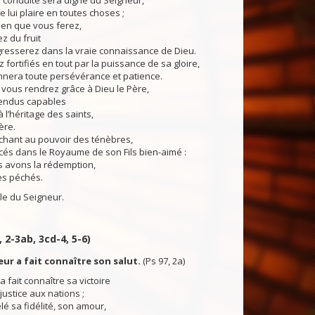
 conduite sera digne du Seigneur,
e lui plaire en toutes choses ;
bien que vous ferez,
z du fruit
gresserez dans la vraie connaissance de Dieu.
ortifiés en tout par la puissance de sa gloire,
nnera toute persévérance et patience.
, vous rendrez grâce à Dieu le Père,
rendus capables
à l’héritage des saints,
ère.
ant au pouvoir des ténèbres,
acés dans le Royaume de son Fils bien-aimé :
 avons la rédemption,
es péchés.
du Seigneur.
, 2-3ab, 3cd-4, 5-6)
eur a fait connaître son salut.
(Ps 97, 2a)
 fait connaître sa victoire
justice aux nations ;
elé sa fidélité, son amour,