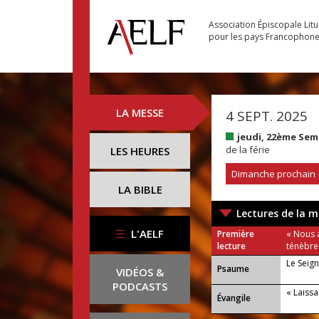
Association Épiscopale Lit
pour les pays Francophon
LA MESSE
4 SEPT. 2025
jeudi, 22ème Se
de la férie
LES HEURES
Dimanche prochain
LA BIBLE
Lectures de la m
L'AELF
Première
« Nous 
lecture
ténèbres
Le Seign
Psaume
VIDÉOS &
PODCASTS
« Laissan
Évangile