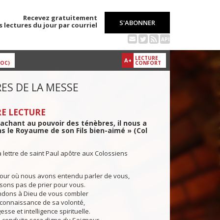
Recevez gratuitement
S'ABONNER
s lectures du jour par courriel
API
LECTURE
A+
DOC)
CONFORT
ES DE LA MESSE
E LECTURE
achant au pouvoir des ténèbres, il nous a
s le Royaume de son Fils bien-aimé » (Col
a lettre de saint Paul apôtre aux Colossiens
our où nous avons entendu parler de vous,
sons pas de prier pour vous.
dons à Dieu de vous combler
 connaissance de sa volonté,
sse et intelligence spirituelle.