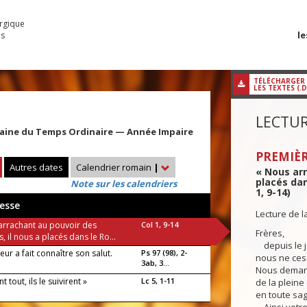
urgique
le
es
TÉLÉCHARGER
LES TEXTES (.
LECTUR
maine du Temps Ordinaire — Année Impaire
PREMIÈR
Autres dates
Calendrier romain
|
« Nous arr
placés dan
Note sur les calendriers
1, 9-14)
esse
Lecture de l
arrachant au pouvoir des
Col 1, 9-14
Frères,
, il nous a placés dans le Ro...
depuis le j
eur a fait connaître son salut.
Ps 97 (98), 2-
nous ne ces
3ab, 3...
Nous deman
t tout, ils le suivirent »
Lc 5, 1-11
de la pleine
en toute sage