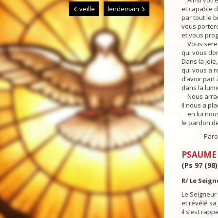
Ainsi votre
veille
lendemain
et capable d
par tout le 
vous portere
et vous pro
Vous serez f
qui vous do
Dans la joie
qui vous a 
d’avoir part 
dans la lumi
Nous arrach
il nous a pl
en lui nous
le pardon d
– Parole 
PSAUME
(Ps 97 (98)
R/ Le Seign
Le Seigneur a
et révélé sa 
il s’est rapp