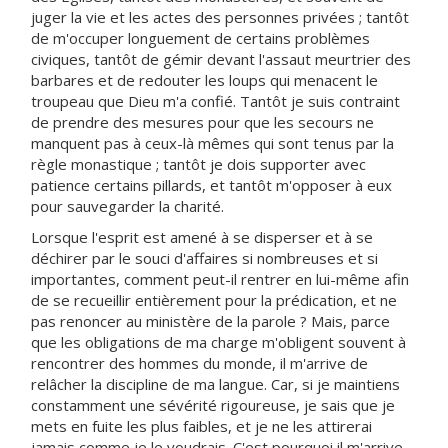
juger la vie et les actes des personnes privées ; tantôt
de m'occuper longuement de certains problèmes
civiques, tantôt de gémir devant l'assaut meurtrier des
barbares et de redouter les loups qui menacent le
troupeau que Dieu m'a confié. Tantôt je suis contraint
de prendre des mesures pour que les secours ne
manquent pas à ceux-là mêmes qui sont tenus par la
règle monastique ; tantôt je dois supporter avec
patience certains pillards, et tantôt m'opposer à eux
pour sauvegarder la charité.
Lorsque l'esprit est amené à se disperser et à se
déchirer par le souci d'affaires si nombreuses et si
importantes, comment peut-il rentrer en lui-même afin
de se recueillir entièrement pour la prédication, et ne
pas renoncer au ministère de la parole ? Mais, parce
que les obligations de ma charge m'obligent souvent à
rencontrer des hommes du monde, il m'arrive de
relâcher la discipline de ma langue. Car, si je maintiens
constamment une sévérité rigoureuse, je sais que je
mets en fuite les plus faibles, et je ne les attirerai
jamais comme je le voudrais. C'est pourquoi il m'arrive