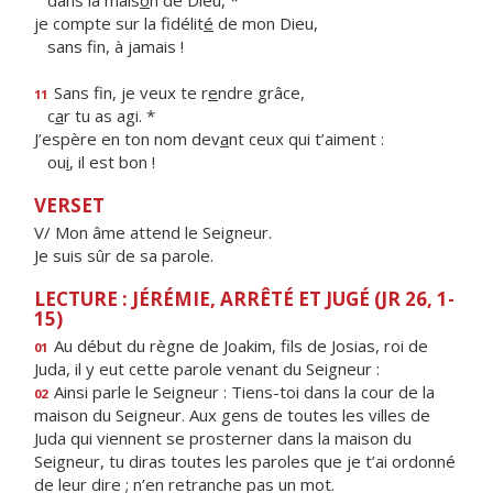
dans la mais
o
n de Dieu, *
je compte sur la fidélit
é
de mon Dieu,
sans f
n, à jamais !
Sans fin, je veux te r
e
ndre grâce,
11
c
a
r tu as agi. *
J’espère en ton nom dev
a
nt ceux qui t’aiment :
ou
i
, il est bon !
VERSET
V/ Mon âme attend le Seigneur.
Je suis sûr de sa parole.
LECTURE : JÉRÉMIE, ARRÊTÉ ET JUGÉ (JR 26, 1-
15)
Au début du règne de Joakim, fils de Josias, roi de
01
Juda, il y eut cette parole venant du Seigneur :
Ainsi parle le Seigneur : Tiens-toi dans la cour de la
02
maison du Seigneur. Aux gens de toutes les villes de
Juda qui viennent se prosterner dans la maison du
Seigneur, tu diras toutes les paroles que je t’ai ordonné
de leur dire ; n’en retranche pas un mot.