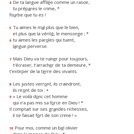
De ta langue affil
é
e comme un rasoir,
4
tu prép
a
res le crime, *
fo
u
rbe que tu es !
Tu aimes le m
a
l plus que le bien,
5
et plus que la vérit
é
, le mensonge ; *
tu aimes les par
o
les qui tuent,
6
l
a
ngue perverse.
Mais Dieu va te ruin
e
r pour toujours,
7
t’écraser, t’arrach
e
r de ta demeure, *
t’extirper de la t
e
rre des vivants.
Les justes verr
o
nt, ils craindront,
8
ils rir
o
nt de toi : +
« Le voilà d
o
nc cet homme
9
qui n’a pas mis sa f
o
rce en Dieu ! *
Il comptait sur ses gr
a
ndes richesses,
il se faisait f
o
rt de son crime ! »
Pour moi, comme un b
e
l olivier
10