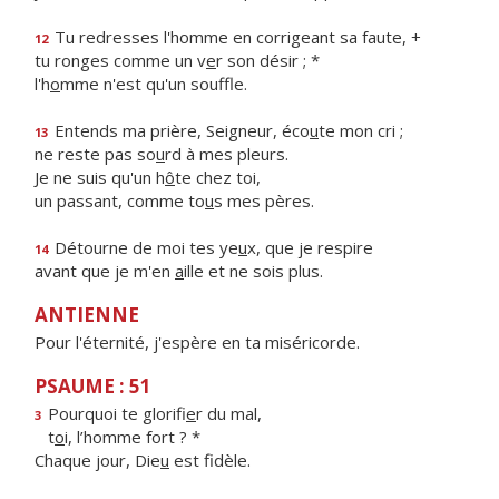
Tu redresses l'homme en corrigeant sa faute, +
12
tu ronges comme un v
e
r son désir ; *
l'h
o
mme n'est qu'un souffle.
Entends ma prière, Seigneur, éco
u
te mon cri ;
13
ne reste pas so
u
rd à mes pleurs.
Je ne suis qu'un h
ô
te chez toi,
un passant, comme to
u
s mes pères.
Détourne de moi tes ye
u
x, que je respire
14
avant que je m'en
a
ille et ne sois plus.
ANTIENNE
Pour l'éternité, j'espère en ta miséricorde.
PSAUME : 51
Pourquoi te glorifi
e
r du mal,
3
t
o
i, l’homme fort ? *
Chaque jour, Die
u
est fidèle.