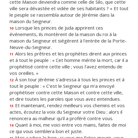
cette Maison deviendra comme celle de Silo, que cette
ville sera dévastée et vidée de ses habitants ? » Et tout
le peuple se rassembla autour de Jérémie dans la
maison du Seigneur.
Lorsque les princes de Juda apprirent ces
10
événements, ils montèrent de la maison du roi à la
maison du Seigneur et siégèrent à l’entrée de la Porte-
Neuve-du-Seigneur.
Alors les prêtres et les prophètes dirent aux princes
11
et à tout le peuple : « Cet homme mérite la mort, car il a
prophétisé contre cette ville ; vous l’avez entendu de
vos oreilles. »
À son tour Jérémie s’adressa à tous les princes et à
12
tout le peuple : « C’est le Seigneur qui m’a envoyé
prophétiser contre cette Maison et contre cette ville,
et dire toutes les paroles que vous avez entendues.
Et maintenant, rendez meilleurs vos chemins et vos
13
actes, écoutez la voix du Seigneur votre Dieu ; alors il
renoncera au malheur qu’il a proféré contre vous.
Quant à moi, me voici entre vos mains, faites de moi
14
ce qui vous semblera bon et juste.
Mais sachez-le bien : si vous me faites mourir, vous