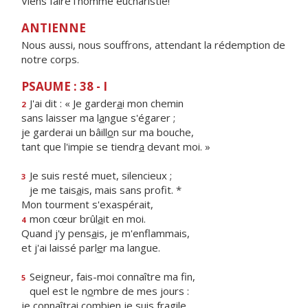
Viens faire l'homme eucharistie!
ANTIENNE
Nous aussi, nous souffrons, attendant la rédemption de
notre corps.
PSAUME : 38 - I
J'ai dit : « Je garder
a
i mon chemin
2
sans laisser ma l
a
ngue s'égarer ;
je garderai un bâill
o
n sur ma bouche,
tant que l'impie se tiendr
a
devant moi. »
Je suis resté muet, silencieux ;
3
je me tais
a
is, mais sans profit. *
Mon tourment s'exaspérait,
mon cœur brûl
a
it en moi.
4
Quand j'y pens
a
is, je m'enflammais,
et j'ai laissé parl
e
r ma langue.
Seigneur, fais-moi connaître ma fin,
5
quel est le n
o
mbre de mes jours :
je connaîtrai combi
e
n je suis fragile.