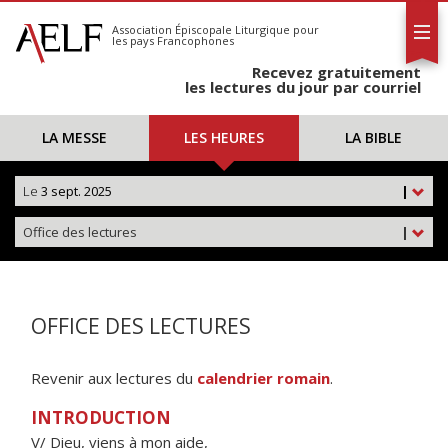
L'AELF
S'abonner
Association Épiscopale Liturgique
pour
les pays Francophones
Calendrier
Recevez gratuitement
Contact
les lectures du jour par courriel
LA MESSE
LES HEURES
LA BIBLE
Le
3 sept. 2025
|
Office des lectures
|
OFFICE DES LECTURES
Revenir aux lectures du
calendrier romain
.
INTRODUCTION
V/ Dieu, viens à mon aide,