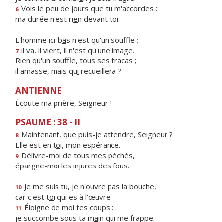
Vois le peu de jo
u
rs que tu m'accordes :
6
ma durée n'est ri
e
n devant toi.
L'homme ici-b
a
s n'est qu'un souffle ;
il va, il vient, il n'
e
st qu'une image.
7
Rien qu'un souffle, to
u
s ses tracas ;
il amasse, mais qu
i
recueillera ?
ANTIENNE
Écoute ma prière, Seigneur !
PSAUME : 38 - II
Maintenant, que puis-je att
e
ndre, Seigneur ?
8
Elle est en t
o
i, mon espérance.
Délivre-moi de to
u
s mes péchés,
9
épargne-moi les inj
u
res des fous.
Je me suis tu, je n'ouvre p
a
s la bouche,
10
car c'est t
o
i qui es à l'œuvre.
Éloigne de m
o
i tes coups :
11
je succombe sous ta m
a
in qui me frappe.