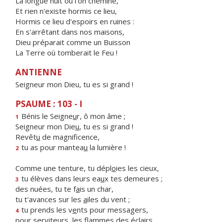
La longue nuit où l'on chemine,
Et rien n'existe hormis ce lieu,
Hormis ce lieu d'espoirs en ruines :
En s'arrêtant dans nos maisons,
Dieu préparait comme un Buisson
La Terre où tomberait le Feu !
ANTIENNE
Seigneur mon Dieu, tu es si grand !
PSAUME : 103 - I
Bénis le Seigne
u
r, ô mon âme ;
1
Seigneur mon Die
u
, tu es si grand !
Revêt
u
de magnificence,
tu as pour mantea
u
la lumière !
2
Comme une tenture, tu dépl
o
ies les cieux,
tu élèves dans leurs ea
u
x tes demeures ;
3
des nuées, tu te f
a
is un char,
tu t'avances sur les
a
iles du vent ;
tu prends les v
e
nts pour messagers,
4
pour serviteurs, les fl
a
mmes des éclairs.