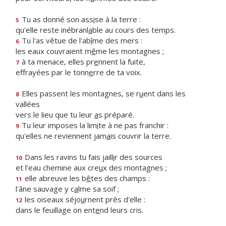
Tu as donné son ass
i
se à la terre :
5
qu'elle reste inébranl
a
ble au cours des temps.
Tu l'as vêtue de l'ab
î
me des mers :
6
les eaux couvraient m
ê
me les montagnes ;
à ta menace, elles pr
e
nnent la fuite,
7
effrayées par le tonn
e
rre de ta voix.
Elles passent les montagnes, se r
u
ent dans les
8
vallées
vers le lieu que tu leur
a
s préparé.
Tu leur imposes la lim
i
te à ne pas franchir :
9
qu'elles ne reviennent jam
a
is couvrir la terre.
Dans les ravins tu fais jaill
i
r des sources
10
et l'eau chemine aux cre
u
x des montagnes ;
elle abreuve les b
ê
tes des champs :
11
l'âne sauvage y c
a
lme sa soif ;
les oiseaux séjo
u
rnent près d'elle :
12
dans le feuillage on ent
e
nd leurs cris.