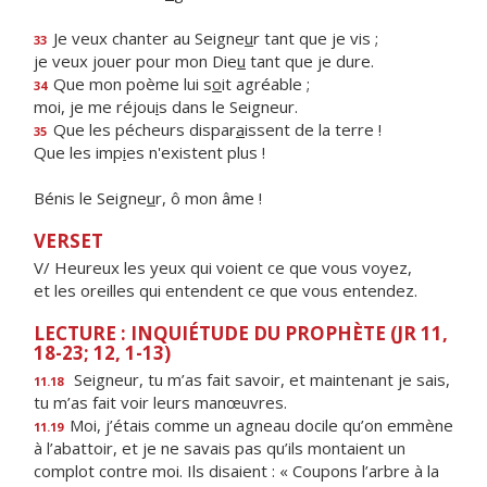
Je veux chanter au Seigne
u
r tant que je vis ;
33
je veux jouer pour mon Die
u
tant que je dure.
Que mon poème lui s
o
it agréable ;
34
moi, je me réjou
i
s dans le Seigneur.
Que les pécheurs dispar
a
issent de la terre !
35
Que les imp
i
es n'existent plus !
Bénis le Seigne
u
r, ô mon âme !
VERSET
V/ Heureux les yeux qui voient ce que vous voyez,
et les oreilles qui entendent ce que vous entendez.
LECTURE : INQUIÉTUDE DU PROPHÈTE (JR 11,
18-23; 12, 1-13)
Seigneur, tu m’as fait savoir, et maintenant je sais,
11.18
tu m’as fait voir leurs manœuvres.
Moi, j’étais comme un agneau docile qu’on emmène
11.19
à l’abattoir, et je ne savais pas qu’ils montaient un
complot contre moi. Ils disaient : « Coupons l’arbre à la