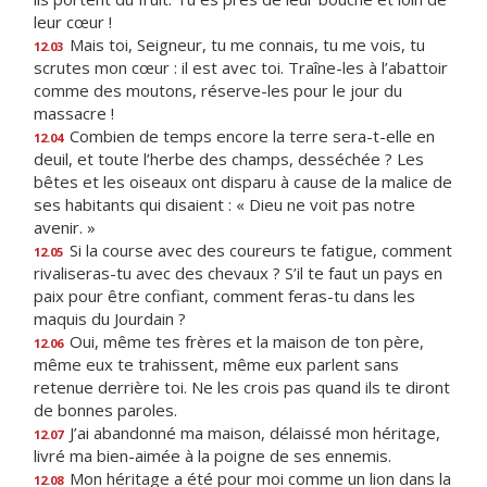
leur cœur !
Mais toi, Seigneur, tu me connais, tu me vois, tu
12.03
scrutes mon cœur : il est avec toi. Traîne-les à l’abattoir
comme des moutons, réserve-les pour le jour du
massacre !
Combien de temps encore la terre sera-t-elle en
12.04
deuil, et toute l’herbe des champs, desséchée ? Les
bêtes et les oiseaux ont disparu à cause de la malice de
ses habitants qui disaient : « Dieu ne voit pas notre
avenir. »
Si la course avec des coureurs te fatigue, comment
12.05
rivaliseras-tu avec des chevaux ? S’il te faut un pays en
paix pour être confiant, comment feras-tu dans les
maquis du Jourdain ?
Oui, même tes frères et la maison de ton père,
12.06
même eux te trahissent, même eux parlent sans
retenue derrière toi. Ne les crois pas quand ils te diront
de bonnes paroles.
J’ai abandonné ma maison, délaissé mon héritage,
12.07
livré ma bien-aimée à la poigne de ses ennemis.
Mon héritage a été pour moi comme un lion dans la
12.08