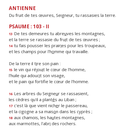
ANTIENNE
Du fruit de tes œuvres, Seigneur, tu rassasies la terre.
PSAUME : 103 - II
De tes demeures tu abre
u
ves les montagnes,
13
et la terre se rassasie du fru
i
t de tes œuvres ;
tu fais pousser les prair
i
es pour les troupeaux,
14
et les champs pour l'h
o
mme qui travaille.
De la terre il t
i
re son pain :
le vin qui réjou
i
t le cœur de l'homme,
15
l'huile qui adouc
i
t son visage,
et le pain qui fortif
e le cœur de l'homme.
Les arbres du Seigne
u
r se rassasient,
16
les cèdres qu'il a plant
é
s au Liban ;
c'est là que vient nich
e
r le passereau,
17
et la cigogne a sa mais
o
n dans les cyprès ;
aux chamois, les ha
u
tes montagnes,
18
aux marmottes, l'abr
i
des rochers.