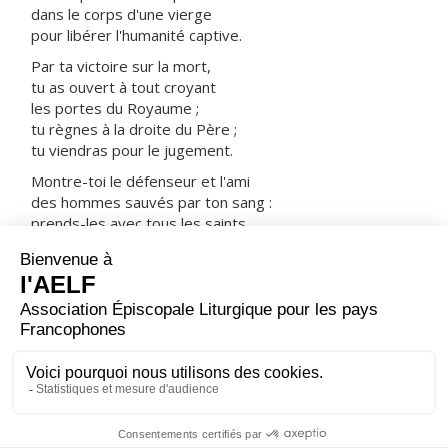
dans le corps d'une vierge
pour libérer l'humanité captive.
Par ta victoire sur la mort,
tu as ouvert à tout croyant
les portes du Royaume ;
tu règnes à la droite du Père ;
tu viendras pour le jugement.
Montre-toi le défenseur et l'ami
des hommes sauvés par ton sang :
prends-les avec tous les saints
dans ta joie et dans ta lumière.
ORAISON
Dieu puissant de qui vient tout don parfait, enracine en
nos cœurs l'amour de ton nom ; resserre nos liens avec
toi, pour développer ce qui est bon en nous ; veille sur
nous avec sollicitude, pour protéger ce que tu as fait
grandir.