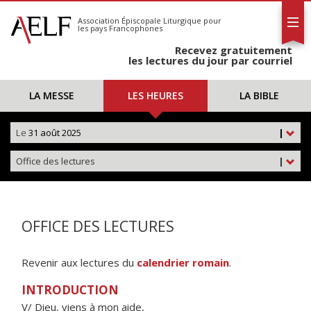
L'AELF
S'abonner
Association Épiscopale Liturgique
pour
les pays Francophones
Calendrier
Recevez gratuitement
Contact
les lectures du jour par courriel
LA MESSE
LES HEURES
LA BIBLE
Le
31 août 2025
|
Office des lectures
|
OFFICE DES LECTURES
Revenir aux lectures du
calendrier romain
.
INTRODUCTION
V/ Dieu, viens à mon aide,