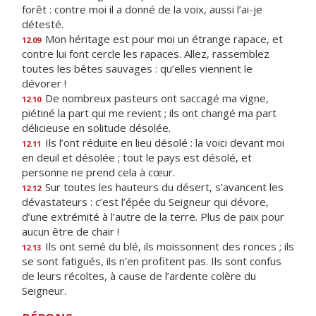
forêt : contre moi il a donné de la voix, aussi l’ai-je
détesté.
Mon héritage est pour moi un étrange rapace, et
12.09
contre lui font cercle les rapaces. Allez, rassemblez
toutes les bêtes sauvages : qu’elles viennent le
dévorer !
De nombreux pasteurs ont saccagé ma vigne,
12.10
piétiné la part qui me revient ; ils ont changé ma part
délicieuse en solitude désolée.
Ils l’ont réduite en lieu désolé : la voici devant moi
12.11
en deuil et désolée ; tout le pays est désolé, et
personne ne prend cela à cœur.
Sur toutes les hauteurs du désert, s’avancent les
12.12
dévastateurs : c’est l’épée du Seigneur qui dévore,
d’une extrémité à l’autre de la terre. Plus de paix pour
aucun être de chair !
Ils ont semé du blé, ils moissonnent des ronces ; ils
12.13
se sont fatigués, ils n’en profitent pas. Ils sont confus
de leurs récoltes, à cause de l’ardente colère du
Seigneur.