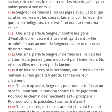
racine, retranchons-le de la terre des vivants, afin qu’on
oublie jusqu’à son nom. »
Seigneur de l’univers, toi qui juges avec justice, qui
11.20
scrutes les reins et les cœurs, fais-moi voir la revanche
que tu leur infligeras, car c’est à toi que j’ai remis ma
cause.
Oui, ainsi parle le Seigneur contre les gens
11.21
d’Anatoth qui en veulent à ta vie et qui disent : « Ne
prophétise pas au nom du Seigneur, sinon tu mourras
de notre main ! »
Oui, ainsi parle le Seigneur de l’univers : Je vais les
11.22
châtier, leurs jeunes gens mourront par l’épée, leurs fils
et leurs filles mourront par la famine.
Il ne leur restera plus personne, car je ferai venir le
11.23
malheur sur les gens d’Anatoth, l’année de leur
châtiment.
Tu es trop juste, Seigneur, pour que je te fasse un
12.01
procès ; pourtant, je parlerai contre toi de jugement :
Pourquoi le chemin des méchants est-il prospère ?
Pourquoi sont-ils paisibles, tous les traîtres ?
Tu les plantes, et ils s’enracinent ; ils vont bien, et
12.02
ils portent du fruit. Tu es près de leur bouche et loin de