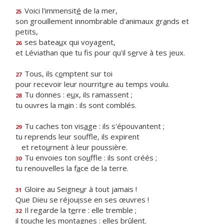
Voici l'immensit
é
de la mer,
25
son grouillement innombrable d'animaux gr
a
nds et
petits,
ses batea
u
x qui voyagent,
26
et Léviathan que tu fis pour qu'il s
e
rve à tes jeux.
Tous, ils c
o
mptent sur toi
27
pour recevoir leur nourrit
u
re au temps voulu.
Tu donnes : e
u
x, ils ramassent ;
28
tu ouvres la m
a
in : ils sont comblés.
Tu caches ton vis
a
ge : ils s'épouvantent ;
29
tu reprends leur souffle, ils expirent
et reto
u
rnent à leur poussière.
Tu envoies ton so
u
ffle : ils sont créés ;
30
tu renouvelles la f
a
ce de la terre.
Gloire au Seigne
u
r à tout jamais !
31
Que Dieu se réjou
i
sse en ses œuvres !
Il regarde la t
e
rre : elle tremble ;
32
il touche les mont
a
gnes : elles brûlent.