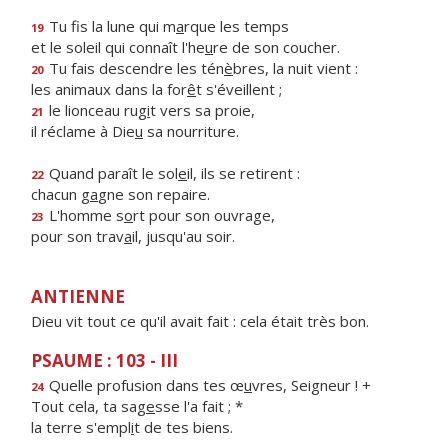
Tu fis la lune qui m
a
rque les temps
19
et le soleil qui connaît l'he
u
re de son coucher.
Tu fais descendre les tén
è
bres, la nuit vient :
20
les animaux dans la for
ê
t s'éveillent ;
le lionceau rug
i
t vers sa proie,
21
il réclame à Die
u
sa nourriture.
Quand paraît le sol
e
il, ils se retirent :
22
chacun g
a
gne son repaire.
L'homme s
o
rt pour son ouvrage,
23
pour son trav
a
il, jusqu'au soir.
ANTIENNE
Dieu vit tout ce qu'il avait fait : cela était très bon.
PSAUME : 103 - III
Quelle profusion dans tes œ
u
vres, Seigneur ! +
24
Tout cela, ta sag
e
sse l'a fait ; *
la terre s'empl
i
t de tes biens.