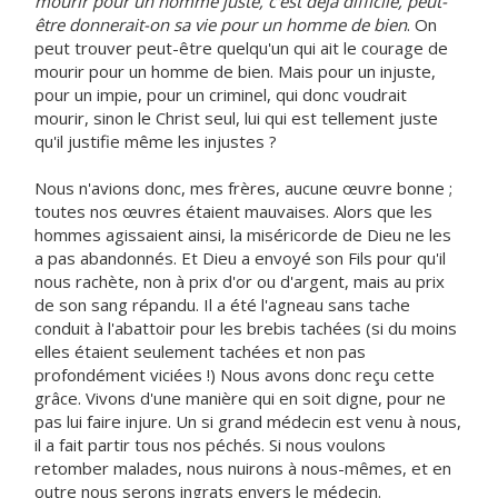
mourir pour un homme juste, c'est déjà difficile, peut-
être donnerait-on sa vie pour un homme de bien
. On
peut trouver peut-être quelqu'un qui ait le courage de
mourir pour un homme de bien. Mais pour un injuste,
pour un impie, pour un criminel, qui donc voudrait
mourir, sinon le Christ seul, lui qui est tellement juste
qu'il justifie même les injustes ?
Nous n'avions donc, mes frères, aucune œuvre bonne ;
toutes nos œuvres étaient mauvaises. Alors que les
hommes agissaient ainsi, la miséricorde de Dieu ne les
a pas abandonnés. Et Dieu a envoyé son Fils pour qu'il
nous rachète, non à prix d'or ou d'argent, mais au prix
de son sang répandu. Il a été l'agneau sans tache
conduit à l'abattoir pour les brebis tachées (si du moins
elles étaient seulement tachées et non pas
profondément viciées !) Nous avons donc reçu cette
grâce. Vivons d'une manière qui en soit digne, pour ne
pas lui faire injure. Un si grand médecin est venu à nous,
il a fait partir tous nos péchés. Si nous voulons
retomber malades, nous nuirons à nous-mêmes, et en
outre nous serons ingrats envers le médecin.