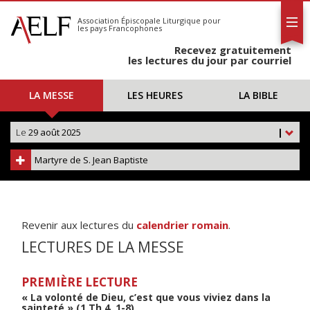
L'AELF
S'abonner
Association Épiscopale Liturgique
pour
les pays Francophones
Calendrier
Recevez gratuitement
Contact
les lectures du jour par courriel
LA MESSE
LES HEURES
LA BIBLE
Le
29 août 2025
|
Martyre de S. Jean Baptiste
Revenir aux lectures du
calendrier romain
.
LECTURES DE LA MESSE
PREMIÈRE LECTURE
« La volonté de Dieu, c’est que vous viviez dans la
sainteté » (1 Th 4, 1-8)