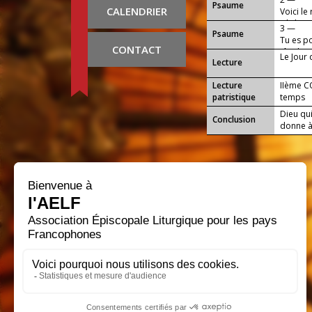
Psaume
CALENDRIER
Voici le
Fils bie
3 —
Psaume
Tu es po
CONTACT
tête hau
Le Jour
Lecture
Lecture
IIème C
patristique
temps
Dieu qui
Conclusion
donne à