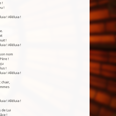
 !
eu !
luia ! Alléluia !
e.
it
uit !
luia ! Alléluia !
 son nom
Père !
eçu
us !
luia ! Alléluia !
 chair,
hommes
luia ! Alléluia !
 de Lui
âce !