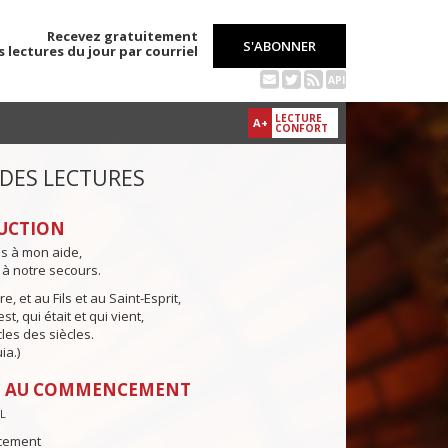
Recevez gratuitement
S'ABONNER
s lectures du jour par courriel
API
LECTURE
A+
CONFORT
 DES LECTURES
UCTION
ns à mon aide,
 à notre secours.
e, et au Fils et au Saint-Esprit,
st, qui était et qui vient,
cles des siècles.
ia.)
: AU COMMENCEMENT
PL
cement