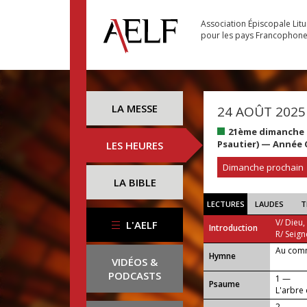
Association Épiscopale Lit
pour les pays Francophon
LA MESSE
24 AOÛT 2025
21ème dimanche 
Psautier) — Année 
LES HEURES
Dimanche prochain
LA BIBLE
LECTURES
LAUDES
T
V/ Dieu,
L'AELF
Introduction
R/ Seign
Au com
...
Hymne
VIDÉOS &
PODCASTS
1 —
Psaume
L'arbre d
2 —