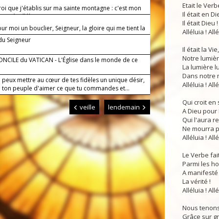
Etait le Verbe
 roi que j'établis sur ma sainte montagne : c'est mon
Il était en Di
n-aimé. Alléluia.
Il était Dieu !
ur moi un bouclier, Seigneur, la gloire qui me tient la
Alléluia ! Allé
te.
 du Seigneur
Il était la Vie,
Notre lumièr
ONCILE du VATICAN - L'Église dans le monde de ce
La lumière lu
Dans notre n
 peux mettre au cœur de tes fidèles un unique désir,
Alléluia ! Allé
 ton peuple d'aimer ce que tu commandes et...
Qui croit en
veille
lendemain
A Dieu pour 
Qui l'aura r
Ne mourra pl
Alléluia ! Allé
Le Verbe fait
Parmi les 
A manifesté
La vérité !
Alléluia ! Allé
Nous tenons
Grâce sur gr