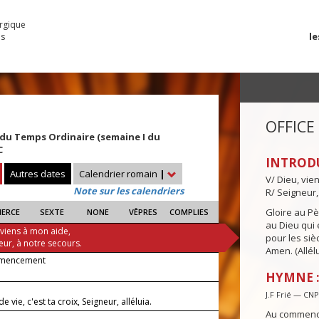
urgique
le
es
OFFICE
du Temps Ordinaire (semaine I du
C
INTROD
Autres dates
Calendrier romain
|
V/ Dieu, vie
Note sur les calendriers
R/ Seigneur,
Gloire au Pèr
IERCE
SEXTE
NONE
VÊPRES
COMPLIES
au Dieu qui e
 viens à mon aide,
pour les siè
eur, à notre secours.
Amen. (Allélu
mencement
HYMNE 
J.F Frié — CN
e vie, c'est ta croix, Seigneur, alléluia.
Au commen