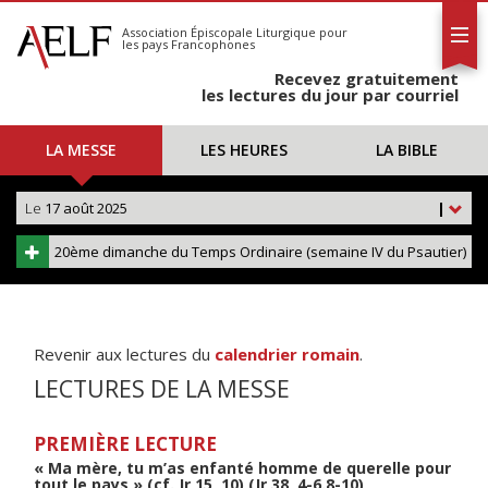
L'AELF
S'abonner
Association Épiscopale Liturgique
pour
les pays Francophones
Calendrier
Recevez gratuitement
Contact
les lectures du jour par courriel
LA MESSE
LES HEURES
LA BIBLE
Le
17 août 2025
|
20ème dimanche du Temps Ordinaire (semaine IV du Psautier)
Revenir aux lectures du
calendrier romain
.
LECTURES DE LA MESSE
PREMIÈRE LECTURE
« Ma mère, tu m’as enfanté homme de querelle pour
tout le pays » (cf. Jr 15, 10) (Jr 38, 4-6.8-10)