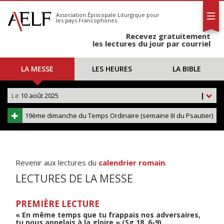
L'AELF
S'abonner
Association Épiscopale Liturgique
pour
les pays Francophones
Calendrier
Recevez gratuitement
Contact
les lectures du jour par courriel
LA MESSE
LES HEURES
LA BIBLE
Le
10 août 2025
|
19ème dimanche du Temps Ordinaire (semaine III du Psautier)
Revenir aux lectures du
calendrier romain
.
LECTURES DE LA MESSE
PREMIÈRE LECTURE
« En même temps que tu frappais nos adversaires,
tu nous appelais à la gloire » (Sg 18, 6-9)