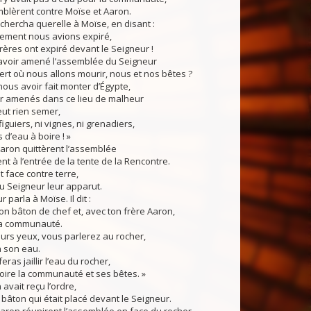
mblèrent contre Moïse et Aaron.
hercha querelle à Moïse, en disant :
ulement nous avions expiré,
ères ont expiré devant le Seigneur !
oir amené l’assemblée du Seigneur
rt où nous allons mourir, nous et nos bêtes ?
us avoir fait monter d’Égypte,
ir amenés dans ce lieu de malheur
eut rien semer,
 figuiers, ni vignes, ni grenadiers,
d’eau à boire ! »
ron quittèrent l’assemblée
ent à l’entrée de la tente de la Rencontre.
t face contre terre,
 du Seigneur leur apparut.
parla à Moïse. Il dit :
 bâton de chef et, avec ton frère Aaron,
la communauté.
eurs yeux, vous parlerez au rocher,
a son eau.
eras jaillir l’eau du rocher,
boire la communauté et ses bêtes. »
avait reçu l’ordre,
e bâton qui était placé devant le Seigneur.