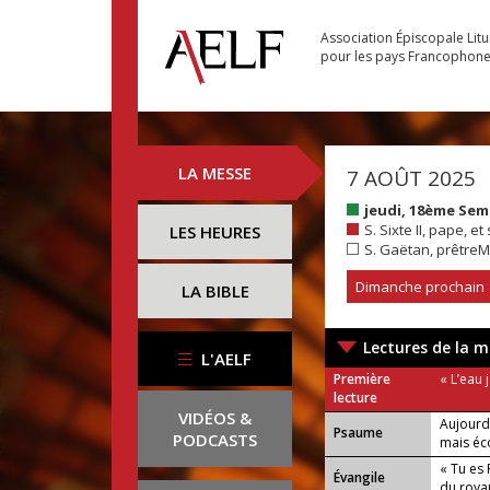
Association Épiscopale Lit
pour les pays Francophon
LA MESSE
7 AOÛT 2025
jeudi, 18ème Se
S. Sixte II, pape, 
LES HEURES
S. Gaëtan, prêtreM
Dimanche prochain
LA BIBLE
Lectures de la m
L'AELF
Première
« L’eau 
lecture
VIDÉOS &
Aujourd
Psaume
PODCASTS
mais éco
« Tu es 
Évangile
du roya