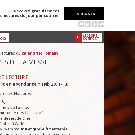
Recevez gratuitement
S'ABONNER
s lectures du jour par courriel
API
LECTURE
A+
DOC)
CONFORT
 lectures du
calendrier romain
.
ES DE LA MESSE
E LECTURE
illit en abondance » (Nb 20, 1-13)
livre des Nombres
là,
mois de l’année,
munauté des fils d’Israël
le désert de Cine.
établit à Cadès.
 Miryam mourut et qu’elle fut enterrée.
y avait pas d’eau pour la communauté,