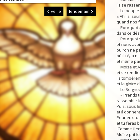
ils se rasse
Le peuple c
veille
lendemain
« Ah ! si se
quand nos fr
Pourquoi av
dans ce dése
Pourquoi no
et nous avo
où l’on ne p
où il n’y a ni
et même pas 
Moïse et Aa
et se rendir
Ils tombèren
et la gloire
Le Seigneur 
« Prends ton
rassemble 
Puis, sous l
et il donner
Pour eux tu f
et tu feras 
Comme il en 
Moïse prit l