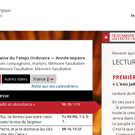
urgique
le
es
TÉLÉCHARGER
LES TEXTES (.
Revenir aux
maine du Temps Ordinaire — Année Impaire
LECTUR
et ses compagnons, martyrs. Mémoire facultative
émoire facultative. Mémoire facultative
PREMIÈR
Autres dates
France
|
« L’eau ja
Note sur les calendriers
Lecture du 
esse
En ces jours-
jaillit en abondance »
Nb 20, 1-13
le premier 
toute la com
’hui, ne fermez pas votre cœur,
Ps 94 (95), 1-2, 6-
arriva dans 
7...
utez la voix du Seigneur.
Le peuple s’
C’est là que
Pierre, et je te donnerai les clés
Mt 16, 13-23
ume des Cieux »
Comme il n’