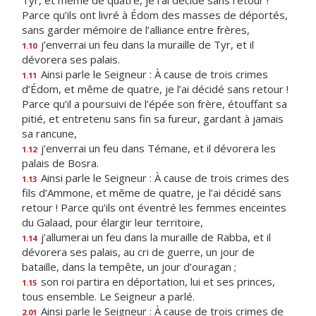
Tyr, et même de quatre, je l’ai décidé sans retour !
Parce qu’ils ont livré à Édom des masses de déportés,
sans garder mémoire de l’alliance entre frères,
j’enverrai un feu dans la muraille de Tyr, et il
1.10
dévorera ses palais.
Ainsi parle le Seigneur : À cause de trois crimes
1.11
d’Édom, et même de quatre, je l’ai décidé sans retour !
Parce qu’il a poursuivi de l’épée son frère, étouffant sa
pitié, et entretenu sans fin sa fureur, gardant à jamais
sa rancune,
j’enverrai un feu dans Témane, et il dévorera les
1.12
palais de Bosra.
Ainsi parle le Seigneur : À cause de trois crimes des
1.13
fils d’Ammone, et même de quatre, je l’ai décidé sans
retour ! Parce qu’ils ont éventré les femmes enceintes
du Galaad, pour élargir leur territoire,
j’allumerai un feu dans la muraille de Rabba, et il
1.14
dévorera ses palais, au cri de guerre, un jour de
bataille, dans la tempête, un jour d’ouragan ;
son roi partira en déportation, lui et ses princes,
1.15
tous ensemble. Le Seigneur a parlé.
Ainsi parle le Seigneur : À cause de trois crimes de
2.01