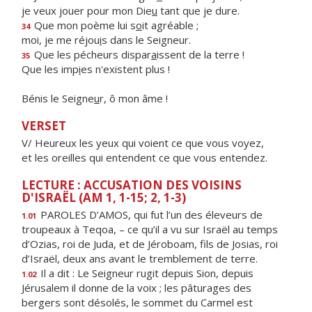
je veux jouer pour mon Die
u
tant que je dure.
Que mon poème lui s
o
it agréable ;
34
moi, je me réjou
i
s dans le Seigneur.
Que les pécheurs dispar
a
issent de la terre !
35
Que les imp
i
es n'existent plus !
Bénis le Seigne
u
r, ô mon âme !
VERSET
V/ Heureux les yeux qui voient ce que vous voyez,
et les oreilles qui entendent ce que vous entendez.
LECTURE : ACCUSATION DES VOISINS
D'ISRAËL (AM 1, 1-15; 2, 1-3)
PAROLES D’AMOS, qui fut l’un des éleveurs de
1.01
troupeaux à Teqoa, – ce qu’il a vu sur Israël au temps
d’Ozias, roi de Juda, et de Jéroboam, fils de Josias, roi
d’Israël, deux ans avant le tremblement de terre.
Il a dit : Le Seigneur rugit depuis Sion, depuis
1.02
Jérusalem il donne de la voix ; les pâturages des
bergers sont désolés, le sommet du Carmel est