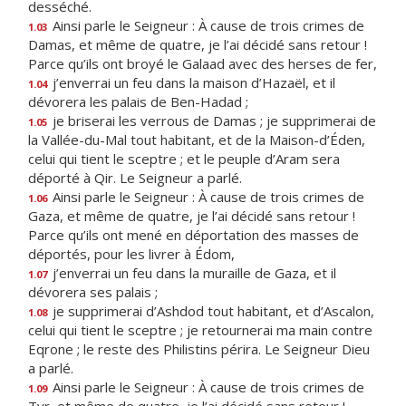
desséché.
Ainsi parle le Seigneur : À cause de trois crimes de
1.03
Damas, et même de quatre, je l’ai décidé sans retour !
Parce qu’ils ont broyé le Galaad avec des herses de fer,
j’enverrai un feu dans la maison d’Hazaël, et il
1.04
dévorera les palais de Ben-Hadad ;
je briserai les verrous de Damas ; je supprimerai de
1.05
la Vallée-du-Mal tout habitant, et de la Maison-d’Éden,
celui qui tient le sceptre ; et le peuple d’Aram sera
déporté à Qir. Le Seigneur a parlé.
Ainsi parle le Seigneur : À cause de trois crimes de
1.06
Gaza, et même de quatre, je l’ai décidé sans retour !
Parce qu’ils ont mené en déportation des masses de
déportés, pour les livrer à Édom,
j’enverrai un feu dans la muraille de Gaza, et il
1.07
dévorera ses palais ;
je supprimerai d’Ashdod tout habitant, et d’Ascalon,
1.08
celui qui tient le sceptre ; je retournerai ma main contre
Eqrone ; le reste des Philistins périra. Le Seigneur Dieu
a parlé.
Ainsi parle le Seigneur : À cause de trois crimes de
1.09