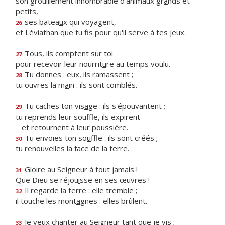
son grouillement innombrable d'animaux gr
a
nds et
petits,
ses batea
u
x qui voyagent,
26
et Léviathan que tu fis pour qu'il s
e
rve à tes jeux.
Tous, ils c
o
mptent sur toi
27
pour recevoir leur nourrit
u
re au temps voulu.
Tu donnes : e
u
x, ils ramassent ;
28
tu ouvres la m
a
in : ils sont comblés.
Tu caches ton vis
a
ge : ils s'épouvantent ;
29
tu reprends leur souffle, ils expirent
et reto
u
rnent à leur poussière.
Tu envoies ton so
u
ffle : ils sont créés ;
30
tu renouvelles la f
a
ce de la terre.
Gloire au Seigne
u
r à tout jamais !
31
Que Dieu se réjou
i
sse en ses œuvres !
Il regarde la t
e
rre : elle tremble ;
32
il touche les mont
a
gnes : elles brûlent.
Je veux chanter au Seigne
u
r tant que je vis ;
33