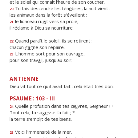
et le soleil qui connaît l'he
u
re de son coucher.
Tu fais descendre les tén
è
bres, la nuit vient :
20
les animaux dans la for
ê
t s'éveillent ;
le lionceau rug
i
t vers sa proie,
21
il réclame à Die
u
sa nourriture.
Quand paraît le sol
e
il, ils se retirent :
22
chacun g
a
gne son repaire.
L'homme s
o
rt pour son ouvrage,
23
pour son trav
a
il, jusqu'au soir.
ANTIENNE
Dieu vit tout ce qu'il avait fait : cela était très bon.
PSAUME : 103 - III
Quelle profusion dans tes œ
u
vres, Seigneur ! +
24
Tout cela, ta sag
e
sse l'a fait ; *
la terre s'empl
i
t de tes biens.
Voici l'immensit
é
de la mer,
25