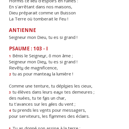
Hormis ce lieu d'espoirs en ruines :
En s'arrêtant dans nos maisons,
Dieu préparait comme un Buisson
La Terre où tomberait le Feu !
ANTIENNE
Seigneur mon Dieu, tu es si grand !
PSAUME : 103 - I
Bénis le Seigne
u
r, ô mon âme ;
1
Seigneur mon Die
u
, tu es si grand !
Revêt
u
de magnificence,
tu as pour mantea
u
la lumière !
2
Comme une tenture, tu dépl
o
ies les cieux,
tu élèves dans leurs ea
u
x tes demeures ;
3
des nuées, tu te f
a
is un char,
tu t'avances sur les
a
iles du vent ;
tu prends les v
e
nts pour messagers,
4
pour serviteurs, les fl
a
mmes des éclairs.
Tu as donné son ass
i
se à la terre :
5