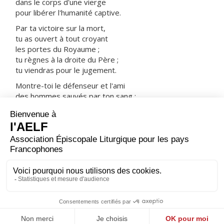
dans le corps d'une vierge
pour libérer l'humanité captive.
Par ta victoire sur la mort,
tu as ouvert à tout croyant
les portes du Royaume ;
tu règnes à la droite du Père ;
tu viendras pour le jugement.
Montre-toi le défenseur et l'ami
des hommes sauvés par ton sang :
prends-les avec tous les saints
dans ta joie et dans ta lumière.
ORAISON
Assiste tes enfants, Seigneur, et montre à ceux qui
t'implorent ton inépuisable bonté ; c'est leur fierté de
t'avoir pour Créateur et Providence : restaure pour eux
ta création, et l'ayant renouvelée, protège-la.