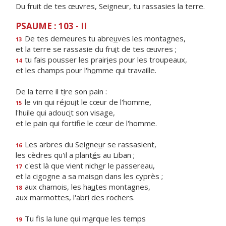
Du fruit de tes œuvres, Seigneur, tu rassasies la terre.
PSAUME : 103 - II
De tes demeures tu abre
u
ves les montagnes,
13
et la terre se rassasie du fru
i
t de tes œuvres ;
tu fais pousser les prair
i
es pour les troupeaux,
14
et les champs pour l'h
o
mme qui travaille.
De la terre il t
i
re son pain :
le vin qui réjou
i
t le cœur de l'homme,
15
l'huile qui adouc
i
t son visage,
et le pain qui fortif
e le cœur de l'homme.
Les arbres du Seigne
u
r se rassasient,
16
les cèdres qu'il a plant
é
s au Liban ;
c'est là que vient nich
e
r le passereau,
17
et la cigogne a sa mais
o
n dans les cyprès ;
aux chamois, les ha
u
tes montagnes,
18
aux marmottes, l'abr
i
des rochers.
Tu fis la lune qui m
a
rque les temps
19