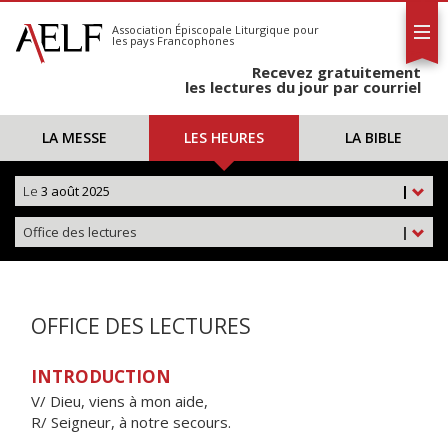
L'AELF
S'abonner
Association Épiscopale Liturgique
pour
les pays Francophones
Calendrier
Recevez gratuitement
Contact
les lectures du jour par courriel
LA MESSE
LES HEURES
LA BIBLE
Le
3 août 2025
|
Office des lectures
|
OFFICE DES LECTURES
INTRODUCTION
V/ Dieu, viens à mon aide,
R/ Seigneur, à notre secours.