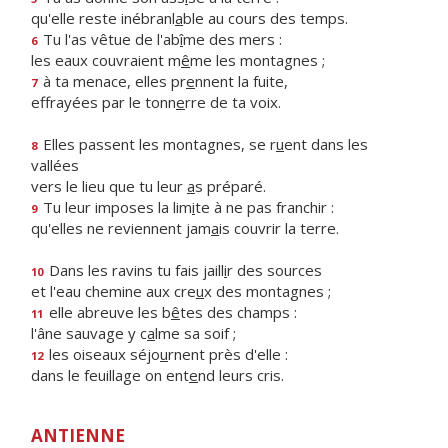
qu'elle reste inébranl
a
ble au cours des temps.
Tu l'as vêtue de l'ab
î
me des mers :
6
les eaux couvraient m
ê
me les montagnes ;
à ta menace, elles pr
e
nnent la fuite,
7
effrayées par le tonn
e
rre de ta voix.
Elles passent les montagnes, se r
u
ent dans les
8
vallées
vers le lieu que tu leur
a
s préparé.
Tu leur imposes la lim
i
te à ne pas franchir :
9
qu'elles ne reviennent jam
a
is couvrir la terre.
Dans les ravins tu fais jaill
i
r des sources
10
et l'eau chemine aux cre
u
x des montagnes ;
elle abreuve les b
ê
tes des champs :
11
l'âne sauvage y c
a
lme sa soif ;
les oiseaux séjo
u
rnent près d'elle :
12
dans le feuillage on ent
e
nd leurs cris.
ANTIENNE