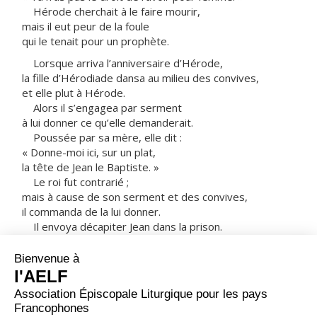
Hérode cherchait à le faire mourir,
mais il eut peur de la foule
qui le tenait pour un prophète.
Lorsque arriva l’anniversaire d’Hérode,
la fille d’Hérodiade dansa au milieu des convives,
et elle plut à Hérode.
Alors il s’engagea par serment
à lui donner ce qu’elle demanderait.
Poussée par sa mère, elle dit :
« Donne-moi ici, sur un plat,
la tête de Jean le Baptiste. »
Le roi fut contrarié ;
mais à cause de son serment et des convives,
il commanda de la lui donner.
Il envoya décapiter Jean dans la prison.
La tête de celui-ci fut apportée sur un plat
et donnée à la jeune fille,
qui l’apporta à sa mère.
Les disciples de Jean arrivèrent pour prendre son
corps,
qu’ils ensevelirent ;