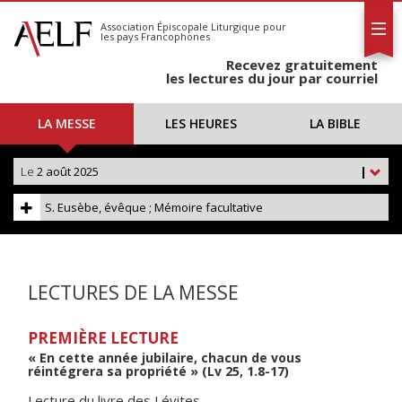
L'AELF
S'abonner
Association Épiscopale Liturgique
pour
les pays Francophones
Calendrier
Recevez gratuitement
Contact
les lectures du jour par courriel
LA MESSE
LES HEURES
LA BIBLE
Le
2 août 2025
|
S. Eusèbe, évêque ; Mémoire facultative
LECTURES DE LA MESSE
PREMIÈRE LECTURE
« En cette année jubilaire, chacun de vous
réintégrera sa propriété » (Lv 25, 1.8-17)
Lecture du livre des Lévites