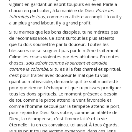
vigilant en gardant un esprit toujours en éveil. Parle à
chacun en particulier, à la manière de Dieu.
Porte les
infirmités de tous
, comme un athlète accompli. Là où il y
a un plus grand labeur, il y a grand profit.
Si tu n'aimes que les bons disciples, tu ne mérites pas
de reconnaissance. Ce sont surtout les plus atteints
que tu dois soumettre par la douceur. Toutes les
blessures ne se soignent pas par le même traitement.
Calme les crises violentes par des ablutions. En toutes
choses,
sois adroit comme le serpent et candide
comme la colombe
. Si tu es à la fois charnel et spirituel,
c'est pour traiter avec douceur le mal que tu vois ;
quant au mal invisible, demande qu'il te soit manifesté
pour que rien ne t'échappe et que tu puisses prodiguer
tous les dons spirituels. Le moment présent a besoin
de toi, comme le pilote attend le vent favorable et
comme l'homme secoué par la tempête attend le port,
pour rejoindre Dieu. Sois sobre, comme un athlète de
Dieu ; la récompense, c'est l'immortalité et la vie
éternelle : tu en es convaincu, toi aussi. À tous égards,
je suis pour toi une victime expiatoire, dans ces liens