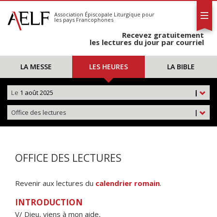
L'AELF
S'abonner
Association Épiscopale Liturgique
pour
les pays Francophones
Calendrier
Recevez gratuitement
Contact
les lectures du jour par courriel
LA MESSE
LES HEURES
LA BIBLE
Le
1 août 2025
|
Office des lectures
|
OFFICE DES LECTURES
Revenir aux lectures du
calendrier romain
.
INTRODUCTION
V/ Dieu, viens à mon aide,