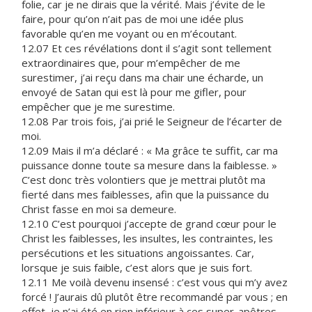
folie, car je ne dirais que la vérité. Mais j’évite de le
faire, pour qu’on n’ait pas de moi une idée plus
favorable qu’en me voyant ou en m’écoutant.
12.07 Et ces révélations dont il s’agit sont tellement
extraordinaires que, pour m’empêcher de me
surestimer, j’ai reçu dans ma chair une écharde, un
envoyé de Satan qui est là pour me gifler, pour
empêcher que je me surestime.
12.08 Par trois fois, j’ai prié le Seigneur de l’écarter de
moi.
12.09 Mais il m’a déclaré : « Ma grâce te suffit, car ma
puissance donne toute sa mesure dans la faiblesse. »
C’est donc très volontiers que je mettrai plutôt ma
fierté dans mes faiblesses, afin que la puissance du
Christ fasse en moi sa demeure.
12.10 C’est pourquoi j’accepte de grand cœur pour le
Christ les faiblesses, les insultes, les contraintes, les
persécutions et les situations angoissantes. Car,
lorsque je suis faible, c’est alors que je suis fort.
12.11 Me voilà devenu insensé : c’est vous qui m’y avez
forcé ! J’aurais dû plutôt être recommandé par vous ; en
effet, je n’ai été en rien inférieur à ces super-apôtres,