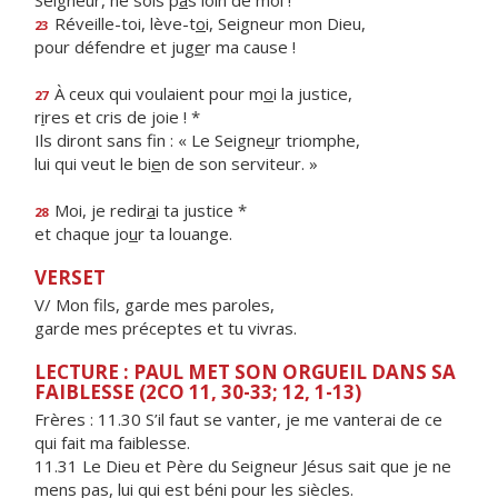
Seigneur, ne sois p
a
s loin de moi !
Réveille-toi, lève-t
o
i, Seigneur mon Dieu,
23
pour défendre et jug
e
r ma cause !
À ceux qui voulaient pour m
o
i la justice,
27
r
i
res et cris de joie ! *
Ils diront sans fin : « Le Seigne
u
r triomphe,
lui qui veut le bi
e
n de son serviteur. »
Moi, je redir
a
i ta justice *
28
et chaque jo
u
r ta louange.
VERSET
V/ Mon fils, garde mes paroles,
garde mes préceptes et tu vivras.
LECTURE : PAUL MET SON ORGUEIL DANS SA
FAIBLESSE (2CO 11, 30-33; 12, 1-13)
Frères :
11.30 S’il faut se vanter, je me vanterai de ce
qui fait ma faiblesse.
11.31 Le Dieu et Père du Seigneur Jésus sait que je ne
mens pas, lui qui est béni pour les siècles.