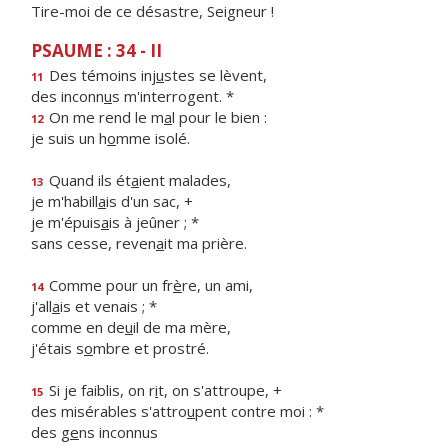
Tire-moi de ce désastre, Seigneur !
PSAUME : 34 - II
Des témoins inj
u
stes se lèvent,
11
des inconn
u
s m'interrogent. *
On me rend le m
a
l pour le bien :
12
je suis un h
o
mme isolé.
Quand ils ét
a
ient malades,
13
je m'habill
a
is d'un sac, +
je m'épuis
a
is à jeûner ; *
sans cesse, reven
a
it ma prière.
Comme pour un fr
è
re, un ami,
14
j'all
a
is et venais ; *
comme en de
u
il de ma mère,
j'étais s
o
mbre et prostré.
Si je faiblis, on r
i
t, on s'attroupe, +
15
des misérables s'attro
u
pent contre moi : *
des g
e
ns inconnus