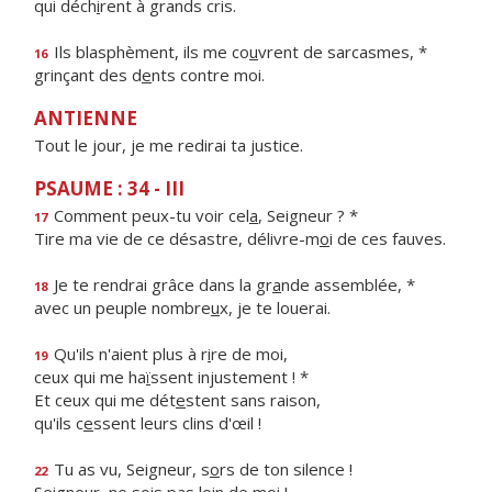
qui déch
i
rent à grands cris.
Ils blasphèment, ils me co
u
vrent de sarcasmes, *
16
grinçant des d
e
nts contre moi.
ANTIENNE
Tout le jour, je me redirai ta justice.
PSAUME : 34 - III
Comment peux-tu voir cel
a
, Seigneur ? *
17
Tire ma vie de ce désastre, délivre-m
o
i de ces fauves.
Je te rendrai grâce dans la gr
a
nde assemblée, *
18
avec un peuple nombre
u
x, je te louerai.
Qu'ils n'aient plus à r
i
re de moi,
19
ceux qui me ha
ï
ssent injustement ! *
Et ceux qui me dét
e
stent sans raison,
qu'ils c
e
ssent leurs clins d'œil !
Tu as vu, Seigneur, s
o
rs de ton silence !
22