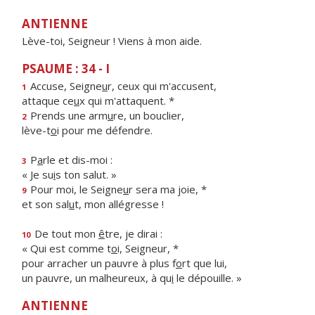
ANTIENNE
Lève-toi, Seigneur ! Viens à mon aide.
PSAUME : 34 - I
Accuse, Seigne
u
r, ceux qui m'accusent,
1
attaque ce
u
x qui m'attaquent. *
Prends une arm
u
re, un bouclier,
2
lève-t
o
i pour me défendre.
P
a
rle et dis-moi :
3
« Je su
i
s ton salut. »
Pour moi, le Seigne
u
r sera ma joie, *
9
et son sal
u
t, mon allégresse !
De tout mon
ê
tre, je dirai :
10
« Qui est comme t
o
i, Seigneur, *
pour arracher un pauvre à plus f
o
rt que lui,
un pauvre, un malheureux, à qu
i
le dépouille. »
ANTIENNE