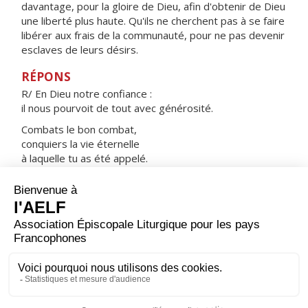
davantage, pour la gloire de Dieu, afin d'obtenir de Dieu
une liberté plus haute. Qu'ils ne cherchent pas à se faire
libérer aux frais de la communauté, pour ne pas devenir
esclaves de leurs désirs.
RÉPONS
R/ En Dieu notre confiance :
il nous pourvoit de tout avec générosité.
Combats le bon combat,
conquiers la vie éternelle
à laquelle tu as été appelé.
N'amassez pas de trésors sur la terre
mais dans le ciel,
et débordez d'action de grâce.
ORAISON
Accorde-nous, Seigneur, de trouver notre joie dans
notre fidélité : car c’est un bonheur durable et profond
de servir constamment le créateur de tout bien.