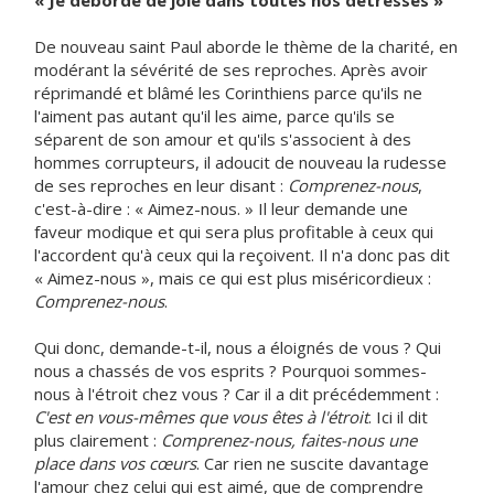
« Je déborde de joie dans toutes nos détresses »
De nouveau saint Paul aborde le thème de la charité, en
modérant la sévérité de ses reproches. Après avoir
réprimandé et blâmé les Corinthiens parce qu'ils ne
l'aiment pas autant qu'il les aime, parce qu'ils se
séparent de son amour et qu'ils s'associent à des
hommes corrupteurs, il adoucit de nouveau la rudesse
de ses reproches en leur disant :
Comprenez-nous
,
c'est-à-dire : « Aimez-nous. » Il leur demande une
faveur modique et qui sera plus profitable à ceux qui
l'accordent qu'à ceux qui la reçoivent. Il n'a donc pas dit
« Aimez-nous », mais ce qui est plus miséricordieux :
Comprenez-nous
.
Qui donc, demande-t-il, nous a éloignés de vous ? Qui
nous a chassés de vos esprits ? Pourquoi sommes-
nous à l'étroit chez vous ? Car il a dit précédemment :
C'est en vous-mêmes que vous êtes à l'étroit
. Ici il dit
plus clairement :
Comprenez-nous, faites-nous une
place dans vos cœurs
. Car rien ne suscite davantage
l'amour chez celui qui est aimé, que de comprendre