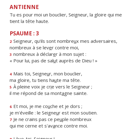
ANTIENNE
Tu es pour moi un bouclier, Seigneur, la gloire qui me
tient la tête haute.
PSAUME : 3
Seigneur, qu'ils sont nombre
u
x mes adversaires,
2
nombreux à se lev
e
r contre moi,
nombreux à déclar
e
r à mon sujet :
3
« Pour lui, pas de sal
u
t auprès de Dieu ! »
Mais toi, Seigne
u
r, mon bouclier,
4
ma gloire, tu tiens ha
u
te ma tête.
À pleine voix je cr
i
e vers le Seigneur ;
5
il me répond de sa mont
a
gne sainte.
Et moi, je me co
u
che et je dors ;
6
je m'éveille : le Seigne
u
r est mon soutien.
Je ne crains pas ce pe
u
ple nombreux
7
qui me cerne et s'av
a
nce contre moi.
Lève-t
o
i, Seigneur !