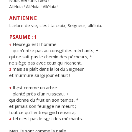
Nous verrons Dieu !
Alléluia ! Alléluia ! Alléluia !
ANTIENNE
L'arbre de vie, c'est ta croix, Seigneur, alléluia.
PSAUME : 1
Heure
u
x est l'homme
1
qui n'entre pas au cons
e
il des méchants, +
qui ne suit pas le chem
i
n des pécheurs, *
ne siège pas avec ce
u
x qui ricanent,
mais se plaît dans la l
o
i du Seigneur
2
et murmure sa l
o
i jour et nuit !
Il
e
st comme un arbre
3
plant
é
près d'un ruisseau, +
qui donne du fru
i
t en son temps, *
et jamais son feuill
a
ge ne meurt ;
tout ce qu'il entrepr
e
nd réussira,
tel n'est pas le s
o
rt des méchants.
4
Mais ils s
o
nt comme la paille