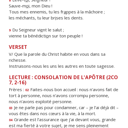
8
Sauve-m
o
i, mon Dieu !
Tous mes ennemis, tu les fr
a
ppes à la mâchoire ;
les méchants, tu leur br
i
ses les dents.
Du Seigneur vi
e
nt le salut ;
9
vienne ta bénédicti
o
n sur ton peuple !
VERSET
V/ Que la parole du Christ habite en vous dans sa
richesse.
Instruisons-nous les uns les autres en toute sagesse.
LECTURE : CONSOLATION DE L'APÔTRE (2CO
7, 2-16)
Frères :
Faites-nous bon accueil : nous n’avons fait de
02
tort à personne, nous n’avons corrompu personne,
nous n’avons exploité personne.
Je ne parle pas pour condamner, car – je l’ai déjà dit –
03
vous êtes dans nos cœurs à la vie, à la mort.
Grande est l’assurance que j’ai devant vous, grande
04
est ma fierté à votre sujet, je me sens pleinement