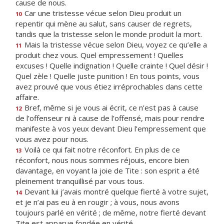
cause de nous.
Car une tristesse vécue selon Dieu produit un
10
repentir qui mène au salut, sans causer de regrets,
tandis que la tristesse selon le monde produit la mort.
Mais la tristesse vécue selon Dieu, voyez ce qu’elle a
11
produit chez vous. Quel empressement ! Quelles
excuses ! Quelle indignation ! Quelle crainte ! Quel désir !
Quel zèle ! Quelle juste punition ! En tous points, vous
avez prouvé que vous étiez irréprochables dans cette
affaire.
Bref, même si je vous ai écrit, ce n’est pas à cause
12
de l’offenseur ni à cause de l’offensé, mais pour rendre
manifeste à vos yeux devant Dieu l’empressement que
vous avez pour nous.
Voilà ce qui fait notre réconfort. En plus de ce
13
réconfort, nous nous sommes réjouis, encore bien
davantage, en voyant la joie de Tite : son esprit a été
pleinement tranquillisé par vous tous.
Devant lui j’avais montré quelque fierté à votre sujet,
14
et je n’ai pas eu à en rougir ; à vous, nous avons
toujours parlé en vérité ; de même, notre fierté devant
Tite est apparue fondée en vérité.