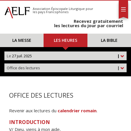
L'AELF
S'abonner
Association Épiscopale Liturgique
pour
les pays Francophones
Calendrier
Recevez gratuitement
Contact
les lectures du jour par courriel
LA MESSE
LES HEURES
LA BIBLE
Le
27 juil. 2025
|
Office des lectures
|
OFFICE DES LECTURES
Revenir aux lectures du
calendrier romain
.
INTRODUCTION
V/ Dieu, viens à mon aide,