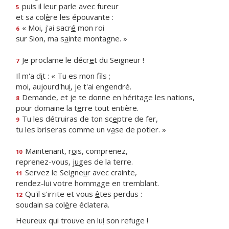
puis il leur p
a
rle avec fureur
5
et sa col
è
re les épouvante :
« Moi, j'ai sacr
é
mon roi
6
sur Sion, ma s
a
inte montagne. »
Je proclame le décr
e
t du Seigneur !
7
Il m'a d
i
t : « Tu es mon fils ;
moi, aujourd'hu
i
, je t'ai engendré.
Demande, et je te donne en hérit
a
ge les nations,
8
pour domaine la t
e
rre tout entière.
Tu les détruiras de ton sc
e
ptre de fer,
9
tu les briseras comme un v
a
se de potier. »
Maintenant, r
o
is, comprenez,
10
reprenez-vous, j
u
ges de la terre.
Servez le Seigne
u
r avec crainte,
11
rendez-lui votre homm
a
ge en tremblant.
Qu'il s'irrite et vous
ê
tes perdus :
12
soudain sa col
è
re éclatera.
Heureux qui trouve en lu
i
son refuge !