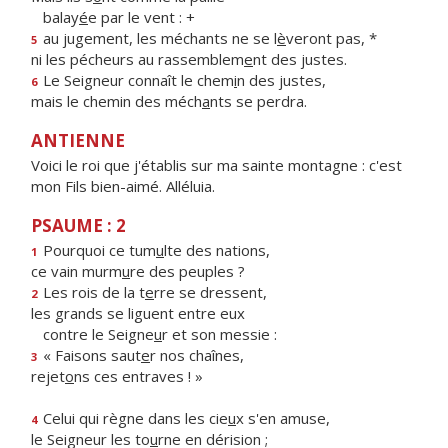
balay
é
e par le vent : +
au jugement, les méchants ne se l
è
veront pas, *
5
ni les pécheurs au rassemblem
e
nt des justes.
Le Seigneur connaît le chem
i
n des justes,
6
mais le chemin des méch
a
nts se perdra.
ANTIENNE
Voici le roi que j'établis sur ma sainte montagne : c'est
mon Fils bien-aimé. Alléluia.
PSAUME : 2
Pourquoi ce tum
u
lte des nations,
1
ce vain murm
u
re des peuples ?
Les rois de la t
e
rre se dressent,
2
les grands se liguent entre eux
contre le Seigne
u
r et son messie :
« Faisons saut
e
r nos chaînes,
3
rejet
o
ns ces entraves ! »
Celui qui règne dans les cie
u
x s'en amuse,
4
le Seigneur les to
u
rne en dérision ;