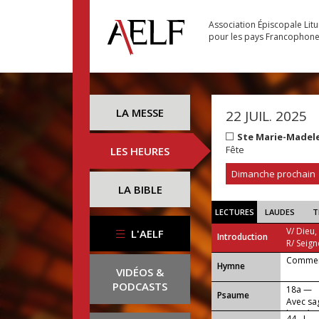
Association Épiscopale Lit
pour les pays Francophon
LA MESSE
22 JUIL. 2025
Ste Marie-Madel
Fête
LES HEURES
Dimanche prochain
LA BIBLE
LECTURES
LAUDES
T
V/ Dieu,
L'AELF
Introduction
R/ Seign
Comment
...
Hymne
VIDÉOS &
PODCASTS
18a —
Psaume
Avec sag
bonté.
44 - I —