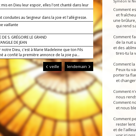
Syméon le Nv.
t mis en Dieu leur espoir, elles l'ont chanté dans leur
Comment es-
et fraîcheur
nt conduites au Seigneur dans la joie et l'allégresse.
une brûlure
e vaillante
qui rend sa
Comment fai
 DE S. GRÉGOIRE LE GRAND
de la nuit u
VANGILE DE JEAN
et des abîme
 notre Dieu, c'est à Marie Madeleine que ton Fils
tires-tu la 
é a confié la première annonce de la joie pa...
Comment la n
veille
lendemain
Peux-tu vai
porter ta f
et changer l
Comment n'e
nous rends-
Comment nou
et nous ble
Comment peu
rester lent 
et de l'ailleu
voir ici nos