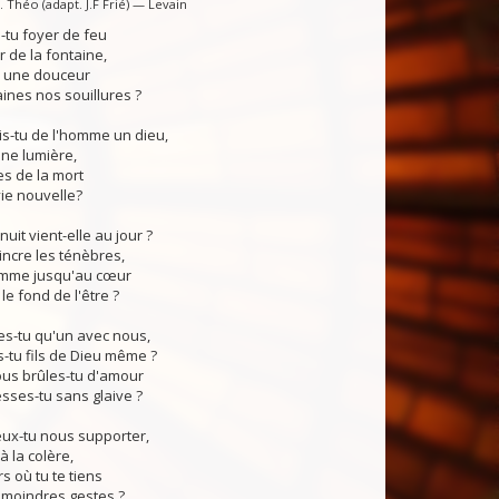
 Théo (adapt. J.F Frié) — Levain
tu foyer de feu
 de la fontaine,
, une douceur
ines nos souillures ?
s-tu de l'homme un dieu,
ne lumière,
s de la mort
vie nouvelle?
uit vient-elle au jour ?
ncre les ténèbres,
lamme jusqu'au cœur
e fond de l'être ?
s-tu qu'un avec nous,
tu fils de Dieu même ?
s brûles-tu d'amour
sses-tu sans glaive ?
x-tu nous supporter,
à la colère,
rs où tu te tiens
 moindres gestes ?