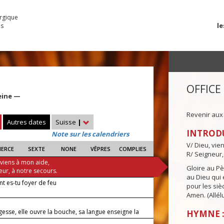
urgique
le
es
OFFICE
eine —
Revenir aux
Autres dates
Suisse
|
INTROD
Note sur les calendriers
V/ Dieu, vie
IERCE
SEXTE
NONE
VÊPRES
COMPLIES
R/ Seigneur,
 viens à mon aide,
Gloire au Pèr
eur, à notre secours.
au Dieu qui e
 es-tu foyer de feu
pour les siè
Amen. (Allélu
esse, elle ouvre la bouche, sa langue enseigne la
HYMNE :