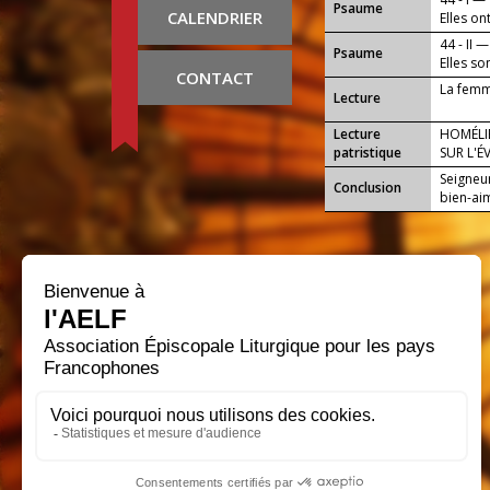
Psaume
CALENDRIER
Elles on
cœur.
44 - II —
Psaume
Elles so
CONTACT
La femm
Lecture
Lecture
HOMÉLIE
patristique
SUR L'É
Seigneur
Conclusion
bien-aim