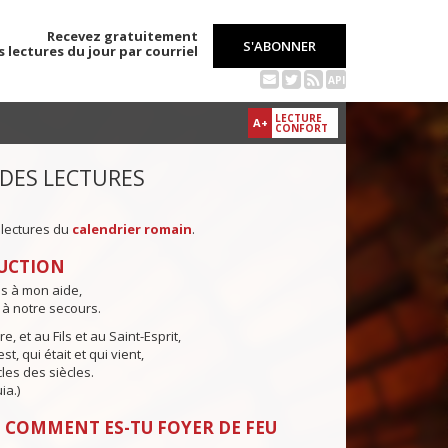
Recevez gratuitement
S'ABONNER
s lectures du jour par courriel
API
LECTURE
A+
CONFORT
 DES LECTURES
 lectures du
calendrier romain
.
UCTION
ns à mon aide,
 à notre secours.
e, et au Fils et au Saint-Esprit,
st, qui était et qui vient,
cles des siècles.
ia.)
 COMMENT ES-TU FOYER DE FEU