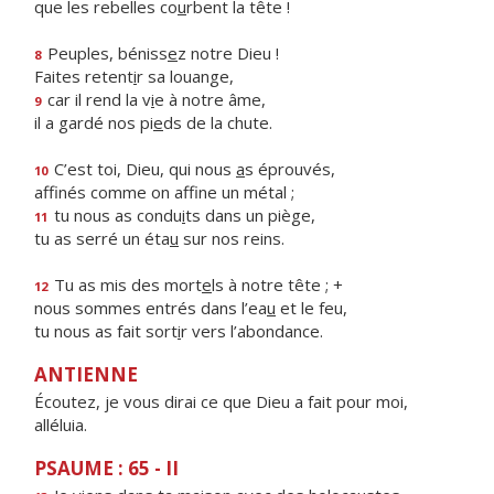
que les rebelles co
u
rbent la tête !
Peuples, béniss
e
z notre Dieu !
8
Faites retent
i
r sa louange,
car il rend la v
i
e à notre âme,
9
il a gardé nos pi
e
ds de la chute.
C’est toi, Dieu, qui nous
a
s éprouvés,
10
affinés comme on aff
ne un métal ;
tu nous as condu
i
ts dans un piège,
11
tu as serré un éta
u
sur nos reins.
Tu as mis des mort
e
ls à notre tête ; +
12
nous sommes entrés dans l’ea
u
et le feu,
tu nous as fait sort
i
r vers l’abondance.
ANTIENNE
Écoutez, je vous dirai ce que Dieu a fait pour moi,
alléluia.
PSAUME : 65 - II