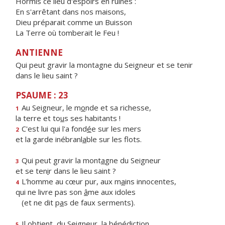
Hormis ce lieu d'espoirs en ruines :
En s'arrêtant dans nos maisons,
Dieu préparait comme un Buisson
La Terre où tomberait le Feu !
ANTIENNE
Qui peut gravir la montagne du Seigneur et se tenir
dans le lieu saint ?
PSAUME : 23
Au Seigneur, le m
o
nde et sa richesse,
1
la terre et to
u
s ses habitants !
C'est lui qui l'a fond
é
e sur les mers
2
et la garde inébranl
a
ble sur les flots.
Qui peut gravir la mont
a
gne du Seigneur
3
et se ten
i
r dans le lieu saint ?
L'homme au cœur pur, aux m
a
ins innocentes,
4
qui ne livre pas son
â
me aux idoles
(et ne dit p
a
s de faux serments).
Il obtient, du Seigne
u
r, la bénédiction,
5