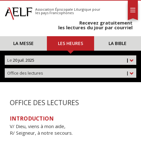
L'AELF
S'abonner
Association Épiscopale Liturgique
pour
les pays Francophones
Calendrier
Recevez gratuitement
Contact
les lectures du jour par courriel
LA MESSE
LES HEURES
LA BIBLE
Le
20 juil. 2025
|
Office des lectures
|
OFFICE DES LECTURES
INTRODUCTION
V/ Dieu, viens à mon aide,
R/ Seigneur, à notre secours.