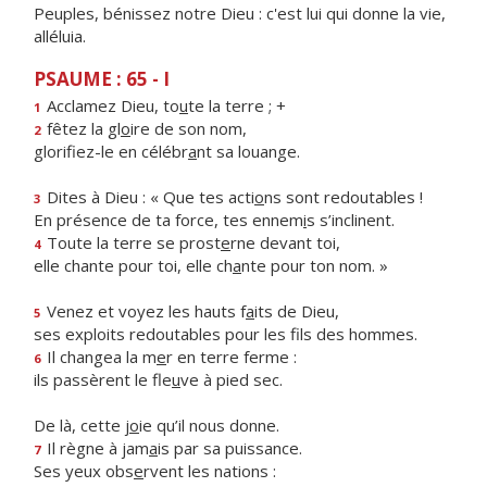
Peuples, bénissez notre Dieu : c'est lui qui donne la vie,
alléluia.
PSAUME : 65 - I
Acclamez Dieu, to
u
te la terre ; +
1
fêtez la gl
o
ire de son nom,
2
glorifiez-le en célébr
a
nt sa louange.
Dites à Dieu : « Que tes acti
o
ns sont redoutables !
3
En présence de ta force, tes ennem
i
s s’inclinent.
Toute la terre se prost
e
rne devant toi,
4
elle chante pour toi, elle ch
a
nte pour ton nom. »
Venez et voyez les hauts f
a
its de Dieu,
5
ses exploits redoutables pour les f
ls des hommes.
Il changea la m
e
r en terre ferme :
6
ils passèrent le fle
u
ve à pied sec.
De là, cette j
o
ie qu’il nous donne.
Il règne à jam
a
is par sa puissance.
7
Ses yeux obs
e
rvent les nations :