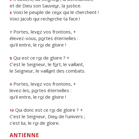
et de Dieu son Sauve
u
r, la justice.
Voici le peuple de ce
u
x qui le cherchent !
6
Voici Jacob qui rech
e
rche ta face !
Portes, lev
e
z vos frontons, +
7
élevez-vous, p
o
rtes éternelles :
qu'il entre, le r
o
i de gloire !
Qui est ce r
o
i de gloire ? +
8
C'est le Seigneur, le f
o
rt, le vaillant,
le Seigneur, le vaill
a
nt des combats.
Portes, lev
e
z vos frontons, +
9
levez-les, p
o
rtes éternelles :
qu'il entre, le r
o
i de gloire !
Qui donc est ce r
o
i de gloire ? +
10
C'est le Seigneur, Die
u
de l'univers ;
c'est lui, le r
o
i de gloire.
ANTIENNE