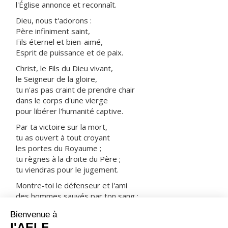
l'Église annonce et reconnaît.
Dieu, nous t'adorons :
Père infiniment saint,
Fils éternel et bien-aimé,
Esprit de puissance et de paix.
Christ, le Fils du Dieu vivant,
le Seigneur de la gloire,
tu n'as pas craint de prendre chair
dans le corps d'une vierge
pour libérer l'humanité captive.
Par ta victoire sur la mort,
tu as ouvert à tout croyant
les portes du Royaume ;
tu règnes à la droite du Père ;
tu viendras pour le jugement.
Montre-toi le défenseur et l'ami
des hommes sauvés par ton sang :
prends-les avec tous les saints
dans ta joie et dans ta lumière.