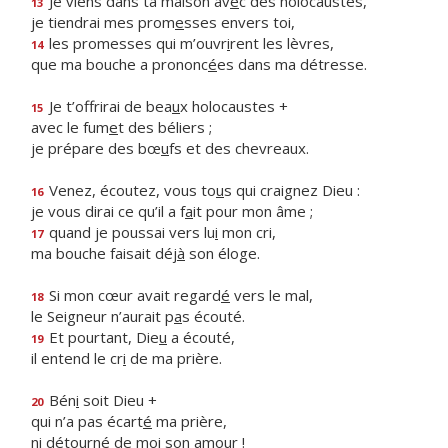
Je viens dans ta maison av
e
c des holocaustes,
13
je tiendrai mes prom
e
sses envers toi,
les promesses qui m’ouvr
i
rent les lèvres,
14
que ma bouche a prononc
é
es dans ma détresse.
Je t’offrirai de bea
u
x holocaustes +
15
avec le fum
e
t des béliers ;
je prépare des bœ
u
fs et des chevreaux.
Venez, écoutez, vous to
u
s qui craignez Dieu :
16
je vous dirai ce qu’il a f
a
it pour mon âme ;
quand je poussai vers lu
i
mon cri,
17
ma bouche faisait déj
à
son éloge.
Si mon cœur avait regard
é
vers le mal,
18
le Seigneur n’aurait p
a
s écouté.
Et pourtant, Die
u
a écouté,
19
il entend le cr
i
de ma prière.
Bén
i
soit Dieu +
20
qui n’a pas écart
é
ma prière,
ni détourné de m
o
i son amour !