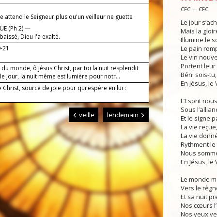
CFC — CFC
attend le Seigneur plus qu'un veilleur ne guette
Le jour s’ac
.
E (Ph 2) —
Mais la gloir
abaissé, Dieu l'a exalté.
Illumine le so
9-21
Le pain rom
Le vin nouv
Portent leur 
du monde, ô Jésus Christ, par toi la nuit resplendit
Béni sois-tu,
 jour, la nuit même est lumière pour notr...
En Jésus, le 
e Christ, source de joie pour qui espère en lui :
L’Esprit nou
Sous l’allian
veille
lendemain
Et le signe p
La vie reçue
La vie donn
Rythment le 
Nous sommes
En Jésus, le 
Le monde m
Vers le règn
Et sa nuit pr
Nos cœurs l’
Nos yeux ver