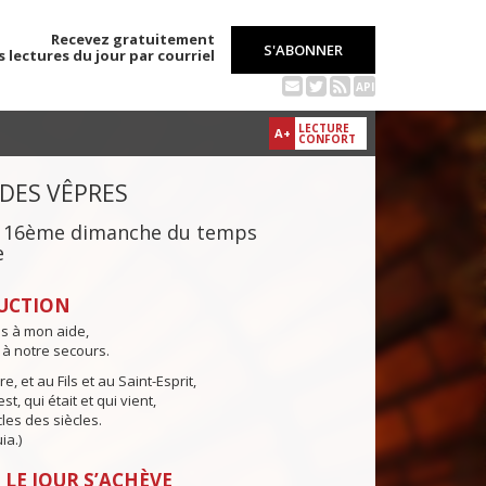
Recevez gratuitement
S'ABONNER
s lectures du jour par courriel
API
LECTURE
A+
CONFORT
 DES VÊPRES
du 16ème dimanche du temps
e
UCTION
ns à mon aide,
 à notre secours.
e, et au Fils et au Saint-Esprit,
st, qui était et qui vient,
cles des siècles.
ia.)
 LE JOUR S’ACHÈVE