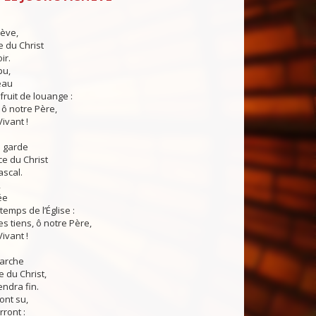
hève,
e du Christ
ir.
pu,
eau
fruit de louange :
 ô notre Père,
Vivant !
s garde
ce du Christ
ascal.
,
ée
temps de l’Église :
 tiens, ô notre Père,
Vivant !
arche
e du Christ,
endra fin.
ont su,
ront :