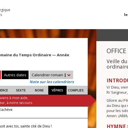
urgique
le
es
OFFICE
emaine du Temps Ordinaire — Année
Veille 
ordinair
Autres dates
Calendrier romain
|
INTROD
Note sur les calendriers
V/ Dieu, vie
IERCE
SEXTE
NONE
VÊPRES
COMPLIES
R/ Seigneur,
 viens à mon aide,
Gloire au Pèr
eur, à notre secours.
au Dieu qui e
s’achève
pour les siè
Amen. (Allélu
HYMNE :
soit avec toi, sainte cité de Dieu !