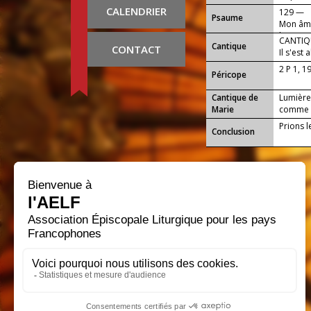
CALENDRIER
129 —
Psaume
Mon âme 
l'aurore
CANTIQU
Cantique
CONTACT
Il s'est 
2 P 1, 1
Péricope
Cantique de
Lumière 
Marie
comme le
Prions l
Conclusion