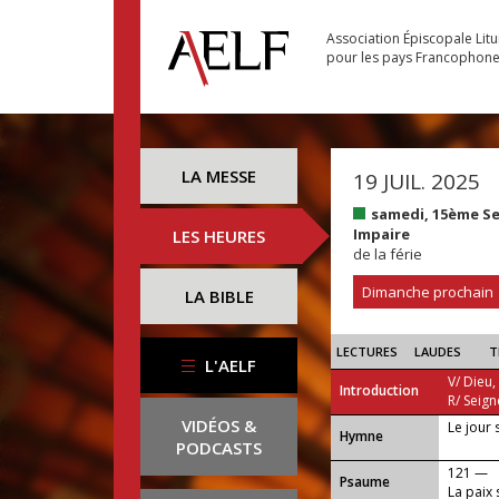
Association Épiscopale Lit
pour les pays Francophon
LA MESSE
19 JUIL. 2025
samedi, 15ème S
Impaire
LES HEURES
de la férie
Dimanche prochain
LA BIBLE
LECTURES
LAUDES
T
L'AELF
V/ Dieu,
Introduction
R/ Seign
VIDÉOS &
Le jour 
...
Hymne
PODCASTS
121 —
Psaume
La paix 