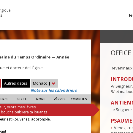
urgique
le
es
OFFICE
maine du Temps Ordinaire — Année
e et docteur de l'Église
Revenir aux
INTROD
Autres dates
Monaco
|
V/ Seigneur,
Note sur les calendriers
R/ et ma bou
IERCE
SEXTE
NONE
VÊPRES
COMPLIES
ANTIENN
eur, ouvre mes lèvres,
Le Seigneur 
a bouche publiera ta louange.
eur est Roi, venez, adorons-le.
PSAUME I
Venez, crio
1
evant