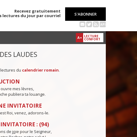
Recevez gratuitement
S'ABONNER
s lectures du jour par courriel
API
LECTURE
A+
CONFORT
 DES LAUDES
 lectures du
calendrier romain
.
UCTION
 ouvre mes lèvres,
che publiera ta louange.
E INVITATOIRE
est Roi, venez, adorons-le.
NVITATOIRE : (94)
ns de j
o
ie pour le Seigneur,