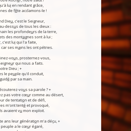
otre Roch
e
r, notre salut !
u'à lu
i
en rendant grâce,
nes de f
ê
te acclamons-le !
nd Die
u
, c'est le Seigneur,
 au-dess
u
s de tous les dieux :
 main les profonde
u
rs de la terre,
ets des mont
a
gnes sont à lui ;
, c'est lu
i
qui l'a faite,
, car ses m
a
ins les ont pétries.
linez-vo
u
s, prosternez-vous,
Seigne
u
r qui nous a faits.
notre Dieu ; +
s le pe
u
ple qu'il conduit,
guid
é
par sa main.
 écouterez-vo
u
s sa parole ? +
z pas votre cœ
u
r comme au désert,
r de tentati
o
n et de défi,
es m'ont tent
é
et provoqué,
ls avaient v
u
mon exploit.
e ans leur générati
o
n m'a déçu, +
 Ce peuple a le cœ
u
r égaré,