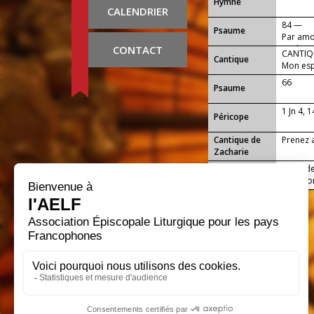
Hymne
CALENDRIER
84 —
Psaume
Par amou
CONTACT
ta gloir
CANTIQU
Cantique
Mon espr
66
Psaume
1 Jn 4, 
Péricope
Cantique de
Prenez a
Zacharie
Accorde
Conclusion
célébron
p...