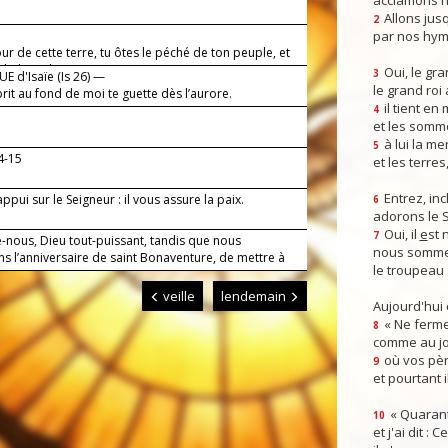
acclamons n
Allons jusq
2
par nos hym
r de cette terre, tu ôtes le péché de ton peuple, et
e habite chez nous.
Oui, le gra
3
E d'Isaïe (Is 26) —
le grand roi
it au fond de moi te guette dès l’aurore.
il tient en
4
et les somm
à lui la mer
5
14-15
et les terres
Entrez, inc
ppui sur le Seigneur : il vous assure la paix.
6
adorons le 
Oui, il
e
st 
7
-nous, Dieu tout-puissant, tandis que nous
nous somme
s l’anniversaire de saint Bonaventure, de mettre à
le troupeau 
veille
lendemain
Aujourd'hui
« Ne ferme
8
comme au jou
où vos pèr
9
et pourtant i
« Quarant
10
et j'ai dit :