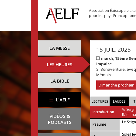
Association Épiscopale Lit
pour les pays Francophon
LA MESSE
15 JUIL. 2025
mardi, 15ème Se
Impaire
LES HEURES
S. Bonaventure, évêqu
Mémoire
LA BIBLE
Dimanche prochain
L'AELF
LECTURES
LAUDES
T
V/ Seign
Introduction
R/ et m
VIDÉOS &
PODCASTS
Le Seign
Psaume
Soleil l