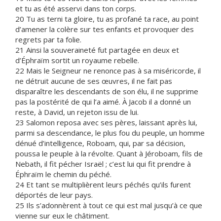
et tu as été asservi dans ton corps.
20 Tu as terni ta gloire, tu as profané ta race, au point
d’amener la colère sur tes enfants et provoquer des
regrets par ta folie.
21 Ainsi la souveraineté fut partagée en deux et
d’Éphraïm sortit un royaume rebelle.
22 Mais le Seigneur ne renonce pas à sa miséricorde, il
ne détruit aucune de ses œuvres, il ne fait pas
disparaître les descendants de son élu, il ne supprime
pas la postérité de qui l’a aimé. À Jacob il a donné un
reste, à David, un rejeton issu de lui.
23 Salomon reposa avec ses pères, laissant après lui,
parmi sa descendance, le plus fou du peuple, un homme
dénué d’intelligence, Roboam, qui, par sa décision,
poussa le peuple à la révolte. Quant à Jéroboam, fils de
Nebath, il fit pécher Israël ; c’est lui qui fit prendre à
Éphraïm le chemin du péché.
24 Et tant se multiplièrent leurs péchés qu’ils furent
déportés de leur pays.
25 Ils s’adonnèrent à tout ce qui est mal jusqu’à ce que
vienne sur eux le châtiment.