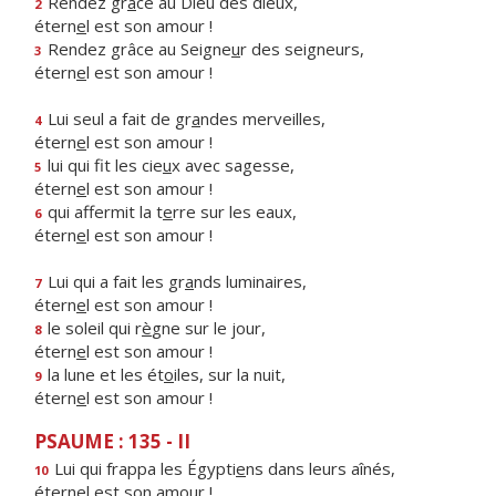
Rendez gr
â
ce au Dieu des dieux,
2
étern
e
l est son amour !
Rendez grâce au Seigne
u
r des seigneurs,
3
étern
e
l est son amour !
Lui seul a fait de gr
a
ndes merveilles,
4
étern
e
l est son amour !
lui qui fit les cie
u
x avec sagesse,
5
étern
e
l est son amour !
qui affermit la t
e
rre sur les eaux,
6
étern
e
l est son amour !
Lui qui a fait les gr
a
nds luminaires,
7
étern
e
l est son amour !
le soleil qui r
è
gne sur le jour,
8
étern
e
l est son amour !
la lune et les ét
o
iles, sur la nuit,
9
étern
e
l est son amour !
PSAUME : 135 - II
Lui qui frappa les Égypti
e
ns dans leurs aînés,
10
étern
e
l est son amour !