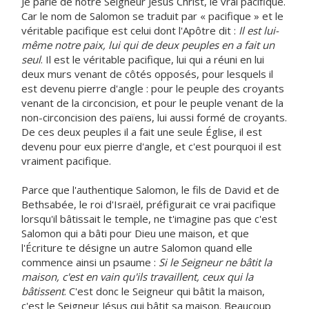
Je parle de notre Seigneur Jésus Christ, le vrai pacifique.
Car le nom de Salomon se traduit par « pacifique » et le
véritable pacifique est celui dont l'Apôtre dit :
Il est lui-
même notre paix, lui qui de deux peuples en a fait un
seul
. Il est le véritable pacifique, lui qui a réuni en lui
deux murs venant de côtés opposés, pour lesquels il
est devenu pierre d'angle : pour le peuple des croyants
venant de la circoncision, et pour le peuple venant de la
non-circoncision des païens, lui aussi formé de croyants.
De ces deux peuples il a fait une seule Église, il est
devenu pour eux pierre d'angle, et c'est pourquoi il est
vraiment pacifique.
Parce que l'authentique Salomon, le fils de David et de
Bethsabée, le roi d'Israël, préfigurait ce vrai pacifique
lorsqu'il bâtissait le temple, ne t'imagine pas que c'est
Salomon qui a bâti pour Dieu une maison, et que
l'Écriture te désigne un autre Salomon quand elle
commence ainsi un psaume :
Si le Seigneur ne bâtit la
maison, c'est en vain qu'ils travaillent, ceux qui la
bâtissent
. C'est donc le Seigneur qui bâtit la maison,
c'est le Seigneur Jésus qui bâtit sa maison. Beaucoup