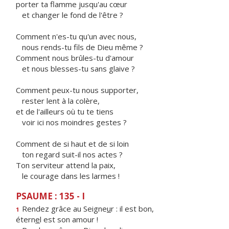
porter ta flamme jusqu'au cœur
et changer le fond de l'être ?
Comment n'es-tu qu'un avec nous,
nous rends-tu fils de Dieu même ?
Comment nous brûles-tu d'amour
et nous blesses-tu sans glaive ?
Comment peux-tu nous supporter,
rester lent à la colère,
et de l'ailleurs où tu te tiens
voir ici nos moindres gestes ?
Comment de si haut et de si loin
ton regard suit-il nos actes ?
Ton serviteur attend la paix,
le courage dans les larmes !
PSAUME : 135 - I
Rendez grâce au Seigne
u
r : il est bon,
1
étern
e
l est son amour !