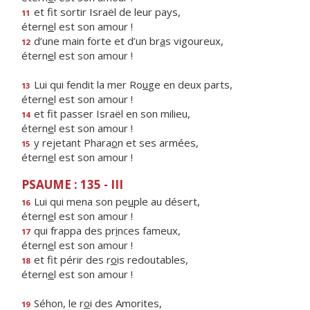
et fit sortir Israël de leur pays,
11
étern
e
l est son amour !
d’une main forte et d’un br
a
s vigoureux,
12
étern
e
l est son amour !
Lui qui fendit la mer Ro
u
ge en deux parts,
13
étern
e
l est son amour !
et fit passer Israël en son milieu,
14
étern
e
l est son amour !
y rejetant Phara
o
n et ses armées,
15
étern
e
l est son amour !
PSAUME : 135 - III
Lui qui mena son pe
u
ple au désert,
16
étern
e
l est son amour !
qui frappa des pr
i
nces fameux,
17
étern
e
l est son amour !
et fit périr des r
o
is redoutables,
18
étern
e
l est son amour !
Séhon, le r
o
i des Amorites,
19