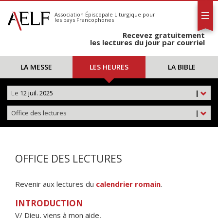
L'AELF
S'abonner
Association Épiscopale Liturgique
pour
les pays Francophones
Calendrier
Recevez gratuitement
Contact
les lectures du jour par courriel
LA MESSE
LES HEURES
LA BIBLE
Le
12 juil. 2025
|
Office des lectures
|
OFFICE DES LECTURES
Revenir aux lectures du
calendrier romain
.
INTRODUCTION
V/ Dieu, viens à mon aide,