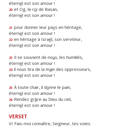
étern
e
l est son amour !
et Og, le r
o
i de Basan,
20
étern
e
l est son amour !
pour donner leur pa
y
s en héritage,
21
étern
e
l est son amour !
en héritage à Isra
ë
l, son serviteur,
22
étern
e
l est son amour !
Il se souvient de no
u
s, les humiliés,
23
étern
e
l est son amour !
il nous tira de la m
a
in des oppresseurs,
24
étern
e
l est son amour !
À toute chair, il d
o
nne le pain,
25
étern
e
l est son amour !
Rendez gr
â
ce au Dieu du ciel,
26
étern
e
l est son amour !
VERSET
V/ Fais-moi connaître, Seigneur, tes voies.