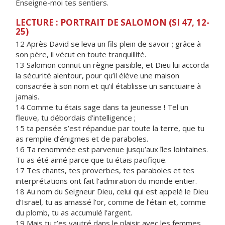
Enseigne-moi tes sentiers.
LECTURE : PORTRAIT DE SALOMON (SI 47, 12-
25)
12 Après David se leva un fils plein de savoir ; grâce à
son père, il vécut en toute tranquillité.
13 Salomon connut un règne paisible, et Dieu lui accorda
la sécurité alentour, pour qu’il élève une maison
consacrée à son nom et qu’il établisse un sanctuaire à
jamais.
14 Comme tu étais sage dans ta jeunesse ! Tel un
fleuve, tu débordais d’intelligence ;
15 ta pensée s’est répandue par toute la terre, que tu
as remplie d’énigmes et de paraboles.
16 Ta renommée est parvenue jusqu’aux îles lointaines.
Tu as été aimé parce que tu étais pacifique.
17 Tes chants, tes proverbes, tes paraboles et tes
interprétations ont fait l’admiration du monde entier.
18 Au nom du Seigneur Dieu, celui qui est appelé le Dieu
d’Israël, tu as amassé l’or, comme de l’étain et, comme
du plomb, tu as accumulé l’argent.
19 Mais tu t’es vautré dans le plaisir avec les femmes