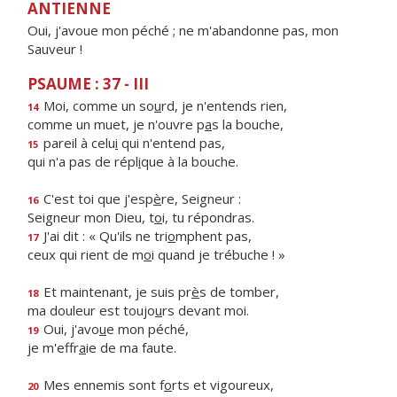
ANTIENNE
Oui, j'avoue mon péché ; ne m'abandonne pas, mon
Sauveur !
PSAUME : 37 - III
Moi, comme un so
u
rd, je n'entends rien,
14
comme un muet, je n'ouvre p
a
s la bouche,
pareil à celu
i
qui n'entend pas,
15
qui n'a pas de répl
i
que à la bouche.
C'est toi que j'esp
è
re, Seigneur :
16
Seigneur mon Dieu, t
o
i, tu répondras.
J'ai dit : « Qu'ils ne tri
o
mphent pas,
17
ceux qui rient de m
o
i quand je trébuche ! »
Et maintenant, je suis pr
è
s de tomber,
18
ma douleur est toujo
u
rs devant moi.
Oui, j'avo
u
e mon péché,
19
je m'effr
a
ie de ma faute.
Mes ennemis sont f
o
rts et vigoureux,
20