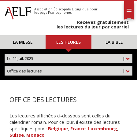
L'AELF
S'abonner
Association Épiscopale Liturgique
pour
les pays Francophones
Calendrier
Recevez gratuitement
Contact
les lectures du jour par courriel
LA MESSE
LES HEURES
LA BIBLE
Le
11 juil. 2025
|
Office des lectures
|
OFFICE DES LECTURES
Les lectures affichées ci-dessous sont celles du
calendrier romain. Pour ce jour, il existe des lectures
spécifiques pour :
Belgique
,
France
,
Luxembourg
,
Suisse
,
Monaco