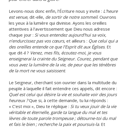
Levons-nous donc enfin, l’Écriture nous y invite :
L’heure
est venue
, dit-elle,
de sortir de notre sommeil
. Ouvrons
les yeux à la lumière qui divinise. Ayons les oreilles
attentives à l’avertissement que Dieu nous adresse
chaque jour :
Si vous entendez aujourd’hui sa voix,
n’endurcissez pas vos cœurs
, et ailleurs :
Que celui qui a
des oreilles entende ce que l’Esprit dit aux Églises
. Et
que dit-il ?
Venez, mes fils, écoutez-moi, je vous
enseignerai la crainte du Seigneur. Courez, pendant que
vous avez la lumière de la vie, de peur que les ténèbres
de la mort ne vous saisissent
.
Le Seigneur, cherchant son ouvrier dans la multitude du
peuple à laquelle il fait entendre ces appels, dit encore :
Quel est celui qui désire la vie et souhaite voir des jours
heureux ?
Que si, à cette demande, tu lui réponds :
« C’est moi », Dieu te réplique :
Si tu veux jouir de la vie
véritable et éternelle, garde ta langue du mal et tes
lèvres de toute parole trompeuse ; détourne-toi du mal
et fais le bien ; recherche la paix et poursuis-la
. Et