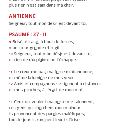
plus rien n'est s
a
in dans ma chair.
ANTIENNE
Seigneur, tout mon désir est devant toi.
PSAUME : 37 - II
Brisé, écras
é
, à bout de forces,
9
mon cœur gr
o
nde et rugit.
Seigneur, tout mon dés
i
r est devant toi,
10
et rien de ma pl
a
inte ne t'échappe.
Le cœur me bat, ma f
o
rce m'abandonne,
11
et même la lumi
è
re de mes yeux.
Amis et compagnons se ti
e
nnent à distance,
12
et mes proches, à l'éc
a
rt de mon mal.
Ceux qui veulent ma p
e
rte me talonnent,
13
ces gens qui ch
e
rchent mon malheur ;
ils prononcent des par
o
les maléfiques,
tout le jour ils rum
i
nent leur traîtrise.