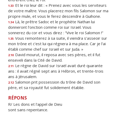
Et le roi leur dit : « Prenez avec vous les serviteurs
1.33
de votre maître. Vous placerez mon fils Salomon sur ma
propre mule, et vous le ferez descendre à Guihone.
Là, le prêtre Sadoc et le prophète Nathan lui
1.34
donneront l’onction comme roi sur Israël. Vous
sonnerez du cor et vous direz : “Vive le roi Salomon !”
Vous remonterez à sa suite, il viendra s’asseoir sur
1.35
mon trône et c’est lui qui régnera à ma place. Car je l’ai
établi comme chef sur Israël et sur Juda. »
David mourut, il reposa avec ses pères, et il fut
2.10
enseveli dans la Cité de David.
Le règne de David sur Israël avait duré quarante
2.11
ans : il avait régné sept ans à Hébron, et trente-trois
ans à Jérusalem.
Salomon prit possession du trône de David son
2.12
père, et sa royauté fut solidement établie.
RÉPONS
R/ Les dons et l'appel de Dieu
sont sans repentance.