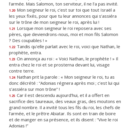
l’armée. Mais Salomon, ton serviteur, il ne l’a pas invité.
Mon seigneur le roi, c’est sur toi que tout Israël a
1.20
les yeux fixés, pour que tu leur annonces qui s’assiéra
sur le trône de mon seigneur le roi, après lui !
Lorsque mon seigneur le roi reposera avec ses
1.21
pères, que deviendrons-nous, moi et mon fils Salomon
? Des coupables ! »
Tandis qu’elle parlait avec le roi, voici que Nathan, le
1.22
prophète, entra.
On annonça au roi : « Voici Nathan, le prophète ! » Il
1.23
entra chez le roi et se prosterna devant lui, visage
contre terre.
Nathan prit la parole : « Mon seigneur le roi, tu as
1.24
donc décrété : “Adonias régnera après moi ; c’est lui qui
s’assiéra sur mon trône” !
Car il est descendu aujourd’hui, et il a offert en
1.25
sacrifice des taureaux, des veaux gras, des moutons en
grand nombre. Il a invité tous les fils du roi, les chefs de
l’armée, et le prêtre Abiatar. Ils sont en train de boire
et de manger en sa présence, et ils disent : “Vive le roi
Adonias !”