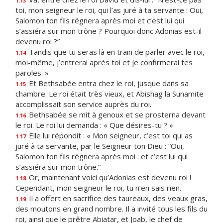
1.13
toi, mon seigneur le roi, qui l’as juré à ta servante : Oui,
Salomon ton fils régnera après moi et c’est lui qui
s’assiéra sur mon trône ? Pourquoi donc Adonias est-il
devenu roi ?”
Tandis que tu seras là en train de parler avec le roi,
1.14
moi-même, j’entrerai après toi et je confirmerai tes
paroles. »
Et Bethsabée entra chez le roi, jusque dans sa
1.15
chambre. Le roi était très vieux, et Abishag la Sunamite
accomplissait son service auprès du roi.
Bethsabée se mit à genoux et se prosterna devant
1.16
le roi. Le roi lui demanda : « Que désires-tu ? »
Elle lui répondit : « Mon seigneur, c’est toi qui as
1.17
juré à ta servante, par le Seigneur ton Dieu : “Oui,
Salomon ton fils régnera après moi : et c’est lui qui
s’assiéra sur mon trône.”
Or, maintenant voici qu’Adonias est devenu roi !
1.18
Cependant, mon seigneur le roi, tu n’en sais rien.
Il a offert en sacrifice des taureaux, des veaux gras,
1.19
des moutons en grand nombre. Il a invité tous les fils du
roi, ainsi que le prêtre Abiatar, et Joab, le chef de