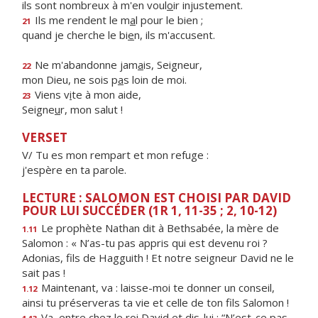
ils sont nombreux à m'en voul
o
ir injustement.
Ils me rendent le m
a
l pour le bien ;
21
quand je cherche le bi
e
n, ils m'accusent.
Ne m'abandonne jam
a
is, Seigneur,
22
mon Dieu, ne sois p
a
s loin de moi.
Viens v
i
te à mon aide,
23
Seigne
u
r, mon salut !
VERSET
V/ Tu es mon rempart et mon refuge :
j'espère en ta parole.
LECTURE : SALOMON EST CHOISI PAR DAVID
POUR LUI SUCCÉDER (1R 1, 11-35 ; 2, 10-12)
Le prophète
Nathan dit à Bethsabée, la mère de
1.11
Salomon : « N’as-tu pas appris qui est devenu roi ?
Adonias, fils de Hagguith ! Et notre seigneur David ne le
sait pas !
Maintenant, va : laisse-moi te donner un conseil,
1.12
ainsi tu préserveras ta vie et celle de ton fils Salomon !
Va, entre chez le roi David et dis-lui : “N’est-ce pas