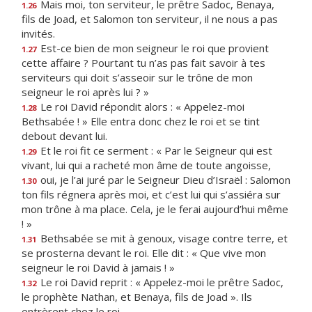
Mais moi, ton serviteur, le prêtre Sadoc, Benaya,
1.26
fils de Joad, et Salomon ton serviteur, il ne nous a pas
invités.
Est-ce bien de mon seigneur le roi que provient
1.27
cette affaire ? Pourtant tu n’as pas fait savoir à tes
serviteurs qui doit s’asseoir sur le trône de mon
seigneur le roi après lui ? »
Le roi David répondit alors : « Appelez-moi
1.28
Bethsabée ! » Elle entra donc chez le roi et se tint
debout devant lui.
Et le roi fit ce serment : « Par le Seigneur qui est
1.29
vivant, lui qui a racheté mon âme de toute angoisse,
oui, je l’ai juré par le Seigneur Dieu d’Israël : Salomon
1.30
ton fils régnera après moi, et c’est lui qui s’assiéra sur
mon trône à ma place. Cela, je le ferai aujourd’hui même
! »
Bethsabée se mit à genoux, visage contre terre, et
1.31
se prosterna devant le roi. Elle dit : « Que vive mon
seigneur le roi David à jamais ! »
Le roi David reprit : « Appelez-moi le prêtre Sadoc,
1.32
le prophète Nathan, et Benaya, fils de Joad ». Ils
entrèrent chez le roi.