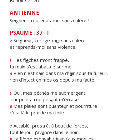
Benoît se livre.
ANTIENNE
Seigneur, reprends-moi sans colère !
PSAUME : 37 - I
Seigneur, corrige-m
o
i sans colère
2
et reprends-m
o
i sans violence.
Tes fl
è
ches m'ont frappé,
3
ta main s'est abatt
u
e sur moi.
Rien n'est sain dans ma ch
a
ir sous ta fureur,
4
rien d'intact en mes
o
s depuis ma faute.
Oui, mes péch
é
s me submergent,
5
leur poids trop pes
a
nt m'écrase.
Mes plaies sont puante
u
r et pourriture :
6
c'est là le pr
i
x de ma folie.
Accablé, prostr
é
, à bout de forces,
7
tout le jour j'av
a
nce dans le noir.
La fièvre m'envah
i
t jusqu'aux moelles,
8