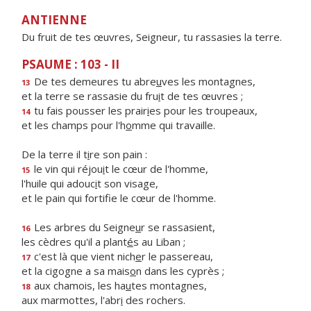
ANTIENNE
Du fruit de tes œuvres, Seigneur, tu rassasies la terre.
PSAUME : 103 - II
De tes demeures tu abre
u
ves les montagnes,
13
et la terre se rassasie du fru
i
t de tes œuvres ;
tu fais pousser les prair
i
es pour les troupeaux,
14
et les champs pour l'h
o
mme qui travaille.
De la terre il t
i
re son pain :
le vin qui réjou
i
t le cœur de l'homme,
15
l'huile qui adouc
i
t son visage,
et le pain qui fortif
e le cœur de l'homme.
Les arbres du Seigne
u
r se rassasient,
16
les cèdres qu'il a plant
é
s au Liban ;
c'est là que vient nich
e
r le passereau,
17
et la cigogne a sa mais
o
n dans les cyprès ;
aux chamois, les ha
u
tes montagnes,
18
aux marmottes, l'abr
i
des rochers.