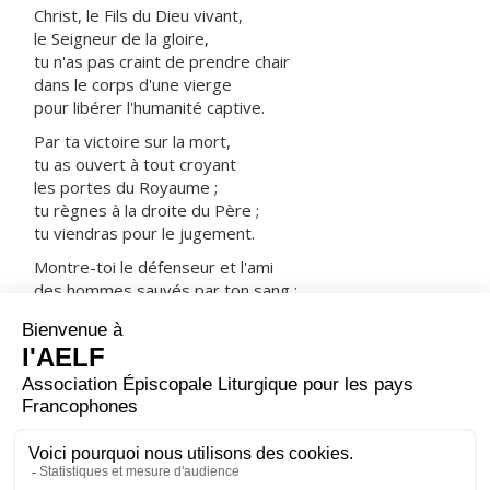
Christ, le Fils du Dieu vivant,
le Seigneur de la gloire,
tu n'as pas craint de prendre chair
dans le corps d'une vierge
pour libérer l'humanité captive.
Par ta victoire sur la mort,
tu as ouvert à tout croyant
les portes du Royaume ;
tu règnes à la droite du Père ;
tu viendras pour le jugement.
Montre-toi le défenseur et l'ami
des hommes sauvés par ton sang :
prends-les avec tous les saints
dans ta joie et dans ta lumière.
ORAISON
Dieu qui as relevé le monde par les abaissements de
ton Fils, donne à tes fidèles une joie sainte : tu les as
tirés de l'esclavage du péché ; fais-leur connaître le
bonheur impérissable.