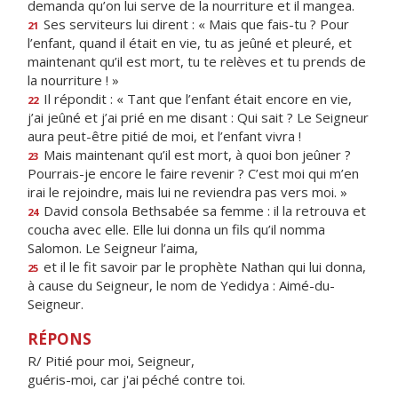
demanda qu’on lui serve de la nourriture et il mangea.
Ses serviteurs lui dirent : « Mais que fais-tu ? Pour
21
l’enfant, quand il était en vie, tu as jeûné et pleuré, et
maintenant qu’il est mort, tu te relèves et tu prends de
la nourriture ! »
Il répondit : « Tant que l’enfant était encore en vie,
22
j’ai jeûné et j’ai prié en me disant : Qui sait ? Le Seigneur
aura peut-être pitié de moi, et l’enfant vivra !
Mais maintenant qu’il est mort, à quoi bon jeûner ?
23
Pourrais-je encore le faire revenir ? C’est moi qui m’en
irai le rejoindre, mais lui ne reviendra pas vers moi. »
David consola Bethsabée sa femme : il la retrouva et
24
coucha avec elle. Elle lui donna un fils qu’il nomma
Salomon. Le Seigneur l’aima,
et il le fit savoir par le prophète Nathan qui lui donna,
25
à cause du Seigneur, le nom de Yedidya : Aimé-du-
Seigneur.
RÉPONS
R/ Pitié pour moi, Seigneur,
guéris-moi, car j'ai péché contre toi.