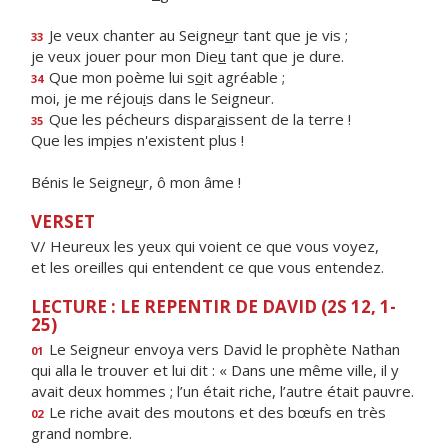
Je veux chanter au Seigne
u
r tant que je vis ;
33
je veux jouer pour mon Die
u
tant que je dure.
Que mon poème lui s
o
it agréable ;
34
moi, je me réjou
i
s dans le Seigneur.
Que les pécheurs dispar
a
issent de la terre !
35
Que les imp
i
es n'existent plus !
Bénis le Seigne
u
r, ô mon âme !
VERSET
V/ Heureux les yeux qui voient ce que vous voyez,
et les oreilles qui entendent ce que vous entendez.
LECTURE : LE REPENTIR DE DAVID (2S 12, 1-
25)
Le Seigneur envoya vers David le prophète Nathan
01
qui alla le trouver et lui dit : « Dans une même ville, il y
avait deux hommes ; l’un était riche, l’autre était pauvre.
Le riche avait des moutons et des bœufs en très
02
grand nombre.