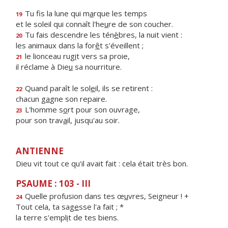
Tu fis la lune qui m
a
rque les temps
19
et le soleil qui connaît l'he
u
re de son coucher.
Tu fais descendre les tén
è
bres, la nuit vient :
20
les animaux dans la for
ê
t s'éveillent ;
le lionceau rug
i
t vers sa proie,
21
il réclame à Die
u
sa nourriture.
Quand paraît le sol
e
il, ils se retirent :
22
chacun g
a
gne son repaire.
L'homme s
o
rt pour son ouvrage,
23
pour son trav
a
il, jusqu'au soir.
ANTIENNE
Dieu vit tout ce qu'il avait fait : cela était très bon.
PSAUME : 103 - III
Quelle profusion dans tes œ
u
vres, Seigneur ! +
24
Tout cela, ta sag
e
sse l'a fait ; *
la terre s'empl
i
t de tes biens.