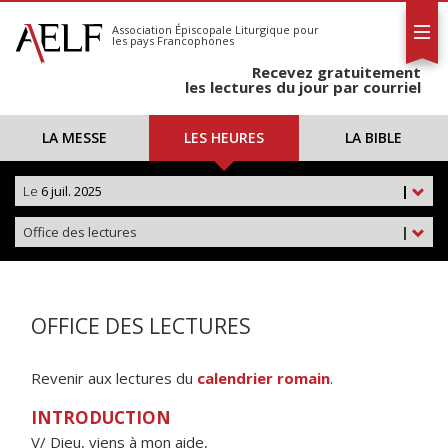
L'AELF
S'abonner
Association Épiscopale Liturgique
pour
les pays Francophones
Calendrier
Recevez gratuitement
Contact
les lectures du jour par courriel
LA MESSE
LES HEURES
LA BIBLE
Le
6 juil. 2025
|
Office des lectures
|
OFFICE DES LECTURES
Revenir aux lectures du
calendrier romain
.
INTRODUCTION
V/ Dieu, viens à mon aide,