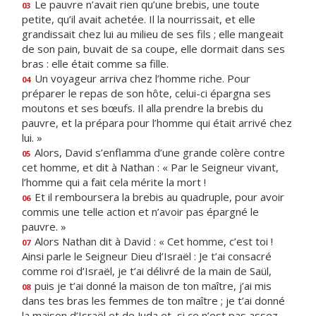
Le pauvre n’avait rien qu’une brebis, une toute
03
petite, qu’il avait achetée. Il la nourrissait, et elle
grandissait chez lui au milieu de ses fils ; elle mangeait
de son pain, buvait de sa coupe, elle dormait dans ses
bras : elle était comme sa fille.
Un voyageur arriva chez l’homme riche. Pour
04
préparer le repas de son hôte, celui-ci épargna ses
moutons et ses bœufs. Il alla prendre la brebis du
pauvre, et la prépara pour l’homme qui était arrivé chez
lui. »
Alors, David s’enflamma d’une grande colère contre
05
cet homme, et dit à Nathan : « Par le Seigneur vivant,
l’homme qui a fait cela mérite la mort !
Et il remboursera la brebis au quadruple, pour avoir
06
commis une telle action et n’avoir pas épargné le
pauvre. »
Alors Nathan dit à David : « Cet homme, c’est toi !
07
Ainsi parle le Seigneur Dieu d’Israël : Je t’ai consacré
comme roi d’Israël, je t’ai délivré de la main de Saül,
puis je t’ai donné la maison de ton maître, j’ai mis
08
dans tes bras les femmes de ton maître ; je t’ai donné
la maison d’Israël et de Juda et, si ce n’est pas assez,