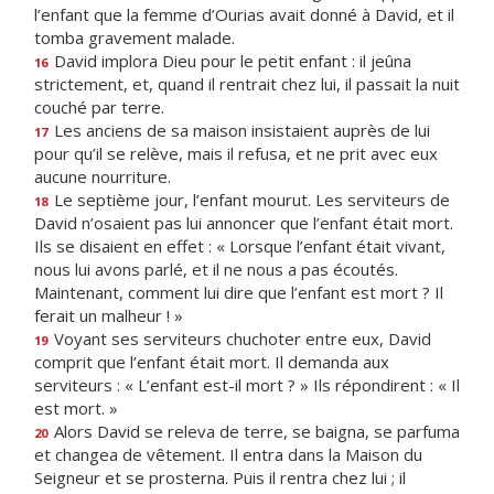
l’enfant que la femme d’Ourias avait donné à David, et il
tomba gravement malade.
David implora Dieu pour le petit enfant : il jeûna
16
strictement, et, quand il rentrait chez lui, il passait la nuit
couché par terre.
Les anciens de sa maison insistaient auprès de lui
17
pour qu’il se relève, mais il refusa, et ne prit avec eux
aucune nourriture.
Le septième jour, l’enfant mourut. Les serviteurs de
18
David n’osaient pas lui annoncer que l’enfant était mort.
Ils se disaient en effet : « Lorsque l’enfant était vivant,
nous lui avons parlé, et il ne nous a pas écoutés.
Maintenant, comment lui dire que l’enfant est mort ? Il
ferait un malheur ! »
Voyant ses serviteurs chuchoter entre eux, David
19
comprit que l’enfant était mort. Il demanda aux
serviteurs : « L’enfant est-il mort ? » Ils répondirent : « Il
est mort. »
Alors David se releva de terre, se baigna, se parfuma
20
et changea de vêtement. Il entra dans la Maison du
Seigneur et se prosterna. Puis il rentra chez lui ; il