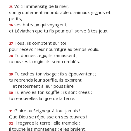
Voici l'immensit
é
de la mer,
25
son grouillement innombrable d'animaux gr
a
nds et
petits,
ses batea
u
x qui voyagent,
26
et Léviathan que tu fis pour qu'il s
e
rve à tes jeux.
Tous, ils c
o
mptent sur toi
27
pour recevoir leur nourrit
u
re au temps voulu.
Tu donnes : e
u
x, ils ramassent ;
28
tu ouvres la m
a
in : ils sont comblés.
Tu caches ton vis
a
ge : ils s'épouvantent ;
29
tu reprends leur souffle, ils expirent
et reto
u
rnent à leur poussière.
Tu envoies ton so
u
ffle : ils sont créés ;
30
tu renouvelles la f
a
ce de la terre.
Gloire au Seigne
u
r à tout jamais !
31
Que Dieu se réjou
i
sse en ses œuvres !
Il regarde la t
e
rre : elle tremble ;
32
il touche les mont
a
gnes : elles brûlent.