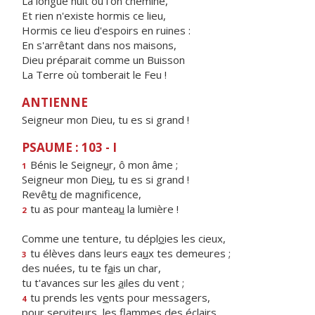
La longue nuit où l'on chemine,
Et rien n'existe hormis ce lieu,
Hormis ce lieu d'espoirs en ruines :
En s'arrêtant dans nos maisons,
Dieu préparait comme un Buisson
La Terre où tomberait le Feu !
ANTIENNE
Seigneur mon Dieu, tu es si grand !
PSAUME : 103 - I
Bénis le Seigne
u
r, ô mon âme ;
1
Seigneur mon Die
u
, tu es si grand !
Revêt
u
de magnificence,
tu as pour mantea
u
la lumière !
2
Comme une tenture, tu dépl
o
ies les cieux,
tu élèves dans leurs ea
u
x tes demeures ;
3
des nuées, tu te f
a
is un char,
tu t'avances sur les
a
iles du vent ;
tu prends les v
e
nts pour messagers,
4
pour serviteurs, les fl
a
mmes des éclairs.