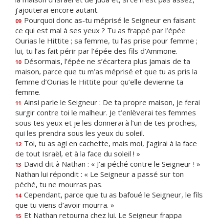
j’ajouterai encore autant.
Pourquoi donc as-tu méprisé le Seigneur en faisant
09
ce qui est mal à ses yeux ? Tu as frappé par l’épée
Ourias le Hittite ; sa femme, tu l’as prise pour femme ;
lui, tu l’as fait périr par l’épée des fils d’Ammone.
Désormais, l’épée ne s’écartera plus jamais de ta
10
maison, parce que tu m’as méprisé et que tu as pris la
femme d’Ourias le Hittite pour qu’elle devienne ta
femme.
Ainsi parle le Seigneur : De ta propre maison, je ferai
11
surgir contre toi le malheur. Je t’enlèverai tes femmes
sous tes yeux et je les donnerai à l’un de tes proches,
qui les prendra sous les yeux du soleil.
Toi, tu as agi en cachette, mais moi, j’agirai à la face
12
de tout Israël, et à la face du soleil ! »
David dit à Nathan : « J’ai péché contre le Seigneur ! »
13
Nathan lui répondit : « Le Seigneur a passé sur ton
péché, tu ne mourras pas.
Cependant, parce que tu as bafoué le Seigneur, le fils
14
que tu viens d’avoir mourra. »
Et Nathan retourna chez lui. Le Seigneur frappa
15