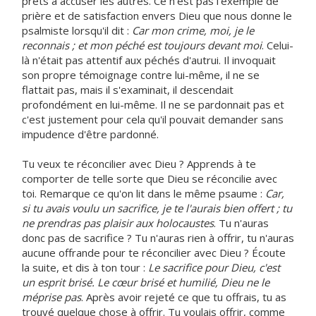
prêts à accuser les autres. Ce n'est pas l'exemple de
prière et de satisfaction envers Dieu que nous donne le
psalmiste lorsqu'il dit :
Car mon crime, moi, je le
reconnais ; et mon péché est toujours devant moi
. Celui-
là n'était pas attentif aux péchés d'autrui. Il invoquait
son propre témoignage contre lui-même, il ne se
flattait pas, mais il s'examinait, il descendait
profondément en lui-même. Il ne se pardonnait pas et
c'est justement pour cela qu'il pouvait demander sans
impudence d'être pardonné.
Tu veux te réconcilier avec Dieu ? Apprends à te
comporter de telle sorte que Dieu se réconcilie avec
toi. Remarque ce qu'on lit dans le même psaume :
Car,
si tu avais voulu un sacrifice, je te l'aurais bien offert ; tu
ne prendras pas plaisir aux holocaustes
. Tu n'auras
donc pas de sacrifice ? Tu n'auras rien à offrir, tu n'auras
aucune offrande pour te réconcilier avec Dieu ? Écoute
la suite, et dis à ton tour :
Le sacrifice pour Dieu, c'est
un esprit brisé. Le cœur brisé et humilié, Dieu ne le
méprise pas
. Après avoir rejeté ce que tu offrais, tu as
trouvé quelque chose à offrir. Tu voulais offrir, comme