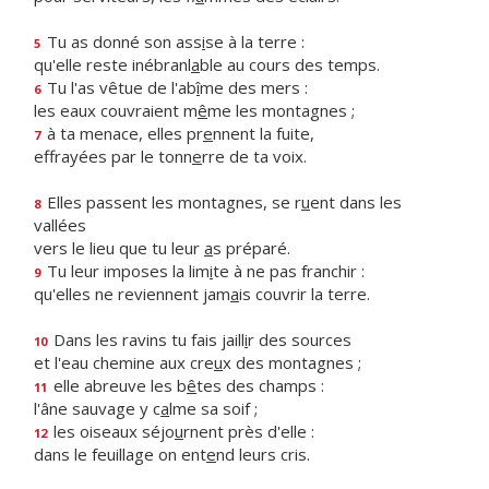
Tu as donné son ass
i
se à la terre :
5
qu'elle reste inébranl
a
ble au cours des temps.
Tu l'as vêtue de l'ab
î
me des mers :
6
les eaux couvraient m
ê
me les montagnes ;
à ta menace, elles pr
e
nnent la fuite,
7
effrayées par le tonn
e
rre de ta voix.
Elles passent les montagnes, se r
u
ent dans les
8
vallées
vers le lieu que tu leur
a
s préparé.
Tu leur imposes la lim
i
te à ne pas franchir :
9
qu'elles ne reviennent jam
a
is couvrir la terre.
Dans les ravins tu fais jaill
i
r des sources
10
et l'eau chemine aux cre
u
x des montagnes ;
elle abreuve les b
ê
tes des champs :
11
l'âne sauvage y c
a
lme sa soif ;
les oiseaux séjo
u
rnent près d'elle :
12
dans le feuillage on ent
e
nd leurs cris.