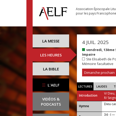
Association Épiscopale Lit
pour les pays Francophon
LA MESSE
4 JUIL. 2025
vendredi, 13ème
Impaire
LES HEURES
Ste Elisabeth de Po
Mémoire facultative
LA BIBLE
Dimanche prochain
L'AELF
LECTURES
LAUDES
T
V/ Dieu,
Introduction
R/ Seign
VIDÉOS &
PODCASTS
Dieu ca
...
Hymne
34 - I —