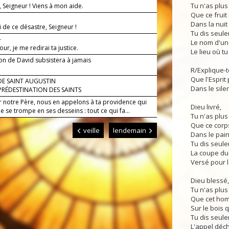
Tu n'as plus
, Seigneur ! Viens à mon aide.
Que ce frui
Dans la nuit 
 de ce désastre, Seigneur !
Tu dis seul
—
Le nom d'un 
jour, je me redirai ta justice.
Le lieu où t
on de David subsistera à jamais
R/Explique-to
Que l'Esprit 
DE SAINT AUGUSTIN
Dans le silen
PRÉDESTINATION DES SAINTS
r notre Père, nous en appelons à ta providence qui
Dieu livré,
e se trompe en ses desseins : tout ce qui fa...
Tu n'as plus
Que ce corp
veille
lendemain
Dans le pain
Tu dis seule
La coupe du
Versé pour l
Dieu blessé,
Tu n'as plus
Que cet hom
Sur le bois q
Tu dis seule
L'appel déch