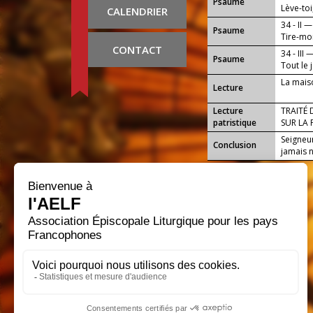
Psaume
Lève-toi
CALENDRIER
34 - II —
Psaume
Tire-moi
CONTACT
34 - III 
Psaume
Tout le 
La mais
Lecture
Lecture
TRAITÉ 
patristique
SUR LA 
Seigneu
Conclusion
jamais n