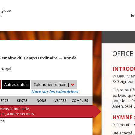
urgique
le
es
OFFICE
 Semaine du Temps Ordinaire — Année
INTROD
rtugal
V/ Dieu, vie
R/ Seigneur,
Autres dates
Calendrier romain
|
Gloire au Pèr
Note sur les calendriers
au Dieu qui e
pour les siè
IERCE
SEXTE
NONE
VÊPRES
COMPLIES
Amen. (Allélu
 viens à mon aide,
eur, à notre secours.
HYMNE :
ché
D. Rimaud — 
Dieu caché,