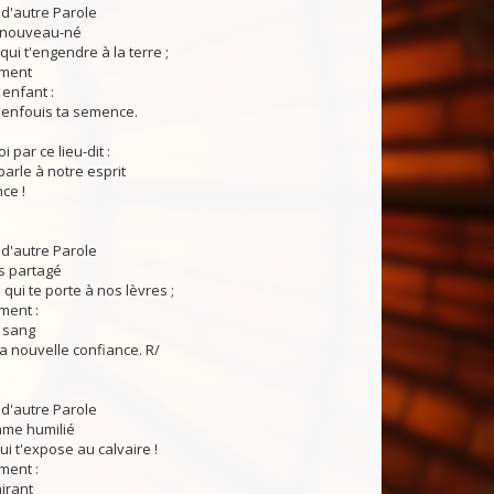
 d'autre Parole
t nouveau-né
qui t'engendre à la terre ;
ement
enfant :
u enfouis ta semence.
i par ce lieu-dit :
parle à notre esprit
ce !
 d'autre Parole
s partagé
 qui te porte à nos lèvres ;
ment :
 sang
a nouvelle confiance. R/
 d'autre Parole
me humilié
ui t'expose au calvaire !
ment :
irant