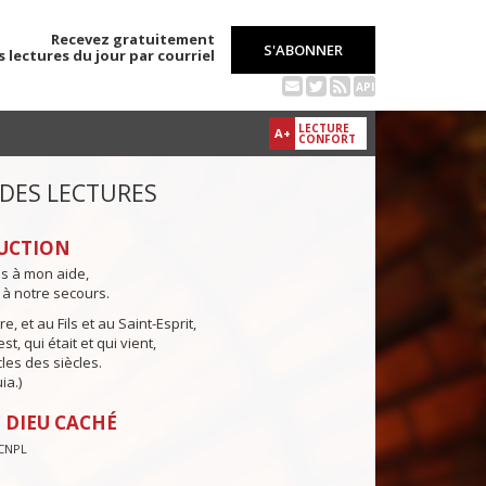
Recevez gratuitement
S'ABONNER
s lectures du jour par courriel
API
LECTURE
A+
CONFORT
 DES LECTURES
UCTION
ns à mon aide,
 à notre secours.
e, et au Fils et au Saint-Esprit,
st, qui était et qui vient,
cles des siècles.
ia.)
 DIEU CACHÉ
CNPL