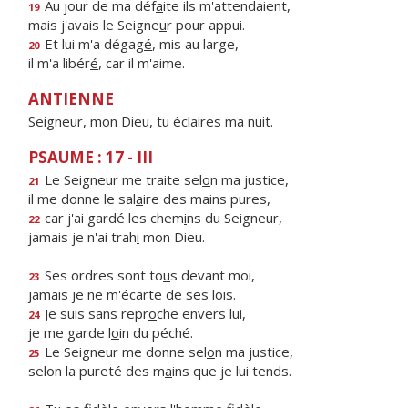
Au jour de ma déf
a
ite ils m'attendaient,
19
mais j'avais le Seigne
u
r pour appui.
Et lui m'a dégag
é
, mis au large,
20
il m'a libér
é
, car il m'aime.
ANTIENNE
Seigneur, mon Dieu, tu éclaires ma nuit.
PSAUME : 17 - III
Le Seigneur me traite sel
o
n ma justice,
21
il me donne le sal
a
ire des mains pures,
car j'ai gardé les chem
i
ns du Seigneur,
22
jamais je n'ai trah
i
mon Dieu.
Ses ordres sont to
u
s devant moi,
23
jamais je ne m'éc
a
rte de ses lois.
Je suis sans repr
o
che envers lui,
24
je me garde l
o
in du péché.
Le Seigneur me donne sel
o
n ma justice,
25
selon la pureté des m
a
ins que je lui tends.