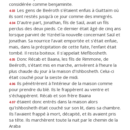
considérée comme benjaminite.
Les gens de Beéroth s’étaient enfuis à Guittaïm où
4.03
ils sont restés jusqu’à ce jour comme des immigrés.
D’autre part, Jonathan, fils de Saül, avait un fils
4.04
perclus des deux pieds. Ce dernier était âgé de cinq ans
lorsque parvint de Yizréel la nouvelle concernant Saül et
Jonathan. Sa nourrice l’avait emportée et s’était enfuie,
mais, dans la précipitation de cette fuite, l’enfant était
tombé. Il resta boiteux. Il s’appelait Mefibosheth.
Donc Récab et Baana, les fils de Rimmone, de
4.05
Beéroth, s’étant mis en marche, arrivèrent à l’heure la
plus chaude du jour à la maison d’Ishbosheth. Celui-ci
était couché pour la sieste de midi.
Ils pénétrèrent à l’intérieur de la maison comme
4.06
pour prendre du blé. Ils le frappèrent au ventre et
s’échappèrent. Récab et son frère Baana
étaient donc entrés dans la maison alors
4.07
qu’Ishbosheth était couché sur son lit, dans sa chambre.
Ils l’avaient frappé à mort, décapité, et ils avaient pris
sa tête. Ils marchèrent toute la nuit par le chemin de la
Araba