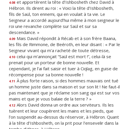
et apportèrent la tête d’Ishbosheth chez David à
4.08
Hébron. Ils dirent au roi : « Voici la tête d’Ishbosheth,
fils de Saül, ton ennemi, qui en voulait à ta vie. Le
Seigneur a accordé aujourd’hui même à mon seigneur le
roi une revanche complète sur Saül et sur sa
descendance. »
Mais David répondit à Récab et à son frère Baana,
4.09
les fils de Rimmone, de Beéroth, en leur disant : « Par le
Seigneur vivant qui m’a racheté de toute détresse,
celui qui m’annonçait “Saül est mort !”, celui-là se
4.10
prenait pour un porteur de bonne nouvelle. Et
cependant, je l’ai fait saisir et tuer à Ciqlag, en guise de
récompense pour sa bonne nouvelle !
À plus forte raison, si des hommes mauvais ont tué
4.11
un homme juste dans sa maison et sur son lit ! Ne faut-il
pas maintenant que je réclame son sang qui est sur vos
mains et que je vous balaie de la terre ? »
Alors David donna un ordre aux serviteurs. Ils les
4.12
tuèrent et leur coupèrent les mains et les pieds, que
l’on suspendit au-dessus du réservoir, à Hébron. Quant
à la tête d’Ishbosheth, on la prit pour l’ensevelir dans la