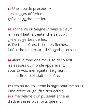
Une lue
u
r le précède, +
13
ses nu
a
ges déferlent :
grêle et g
e
rbes de feu.
Tonnerre du Seigne
u
r dans le ciel, *
14
le Très-Haut fait entendre sa voix :
grêle et g
e
rbes de feu.
De tous côtés, il t
i
re des flèches,
15
il décoche des éclairs, il rép
a
nd la terreur.
Alors le fond des m
e
rs se découvrit,
16
les assises du m
o
nde apparurent,
sous ta voix menaç
a
nte, Seigneur,
au souffle qu'exhal
a
it ta colère.
Des hauteurs il tend la m
a
in pour me saisir,
17
il me retire du go
u
ffre des eaux ;
il me délivre d'un puiss
a
nt ennemi,
18
d'adversaires plus f
o
rts que moi.