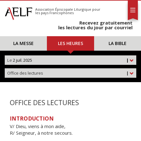
L'AELF
S'abonner
Association Épiscopale Liturgique
pour
les pays Francophones
Calendrier
Recevez gratuitement
Contact
les lectures du jour par courriel
LA MESSE
LES HEURES
LA BIBLE
Le
2 juil. 2025
|
Office des lectures
|
OFFICE DES LECTURES
INTRODUCTION
V/ Dieu, viens à mon aide,
R/ Seigneur, à notre secours.