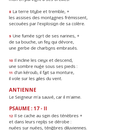
La terre tit
u
be et tremble, +
8
les assises des mont
a
gnes frémissent,
secouées par l'explosi
o
n de sa colère.
Une fumée s
o
rt de ses narines, +
9
de sa bouche, un fe
u
qui dévore,
une gerbe de charb
o
ns embrasés.
Il incline les cie
u
x et descend,
10
une sombre nu
é
e sous ses pieds :
d'un kéroub, il f
a
it sa monture,
11
il vole sur les
a
iles du vent.
ANTIENNE
Le Seigneur m'a sauvé, car il m'aime.
PSAUME : 17 - II
Il se cache au s
e
in des ténèbres +
12
et dans leurs repl
i
s se dérobe :
nuées sur nuées, tén
è
bres diluviennes.