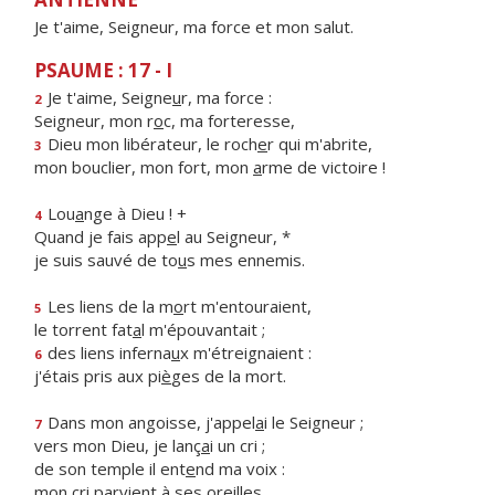
Je t'aime, Seigneur, ma force et mon salut.
PSAUME : 17 - I
Je t'aime, Seigne
u
r, ma force :
2
Seigneur, mon r
o
c, ma forteresse,
Dieu mon libérateur, le roch
e
r qui m'abrite,
3
mon bouclier, mon fort, mon
a
rme de victoire !
Lou
a
nge à Dieu ! +
4
Quand je fais app
e
l au Seigneur, *
je suis sauvé de to
u
s mes ennemis.
Les liens de la m
o
rt m'entouraient,
5
le torrent fat
a
l m'épouvantait ;
des liens inferna
u
x m'étreignaient :
6
j'étais pris aux pi
è
ges de la mort.
Dans mon angoisse, j'appel
a
i le Seigneur ;
7
vers mon Dieu, je lanç
a
i un cri ;
de son temple il ent
e
nd ma voix :
mon cri parvi
e
nt à ses oreilles.