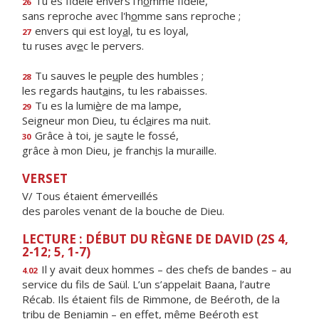
Tu es fidèle envers l'h
o
mme fidèle,
26
sans reproche avec l'h
o
mme sans reproche ;
envers qui est loy
a
l, tu es loyal,
27
tu ruses av
e
c le pervers.
Tu sauves le pe
u
ple des humbles ;
28
les regards haut
a
ins, tu les rabaisses.
Tu es la lumi
è
re de ma lampe,
29
Seigneur mon Dieu, tu écl
a
ires ma nuit.
Grâce à toi, je sa
u
te le fossé,
30
grâce à mon Dieu, je franch
i
s la muraille.
VERSET
V/ Tous étaient émerveillés
des paroles venant de la bouche de Dieu.
LECTURE : DÉBUT DU RÈGNE DE DAVID (2S 4,
2-12; 5, 1-7)
Il y avait deux hommes – des chefs de bandes – au
4.02
service du fils de Saül. L’un s’appelait Baana, l’autre
Récab. Ils étaient fils de Rimmone, de Beéroth, de la
tribu de Benjamin – en effet, même Beéroth est