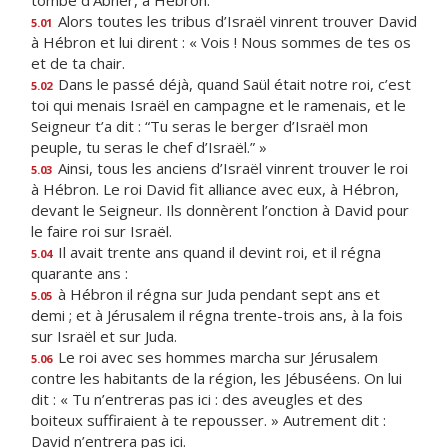
tombe d’Abner, à Hébron.
Alors toutes les tribus d’Israël vinrent trouver David
5.01
à Hébron et lui dirent : « Vois ! Nous sommes de tes os
et de ta chair.
Dans le passé déjà, quand Saül était notre roi, c’est
5.02
toi qui menais Israël en campagne et le ramenais, et le
Seigneur t’a dit : “Tu seras le berger d’Israël mon
peuple, tu seras le chef d’Israël.” »
Ainsi, tous les anciens d’Israël vinrent trouver le roi
5.03
à Hébron. Le roi David fit alliance avec eux, à Hébron,
devant le Seigneur. Ils donnèrent l’onction à David pour
le faire roi sur Israël.
Il avait trente ans quand il devint roi, et il régna
5.04
quarante ans :
à Hébron il régna sur Juda pendant sept ans et
5.05
demi ; et à Jérusalem il régna trente-trois ans, à la fois
sur Israël et sur Juda.
Le roi avec ses hommes marcha sur Jérusalem
5.06
contre les habitants de la région, les Jébuséens. On lui
dit : « Tu n’entreras pas ici : des aveugles et des
boiteux suffiraient à te repousser. » Autrement dit :
David n’entrera pas ici.