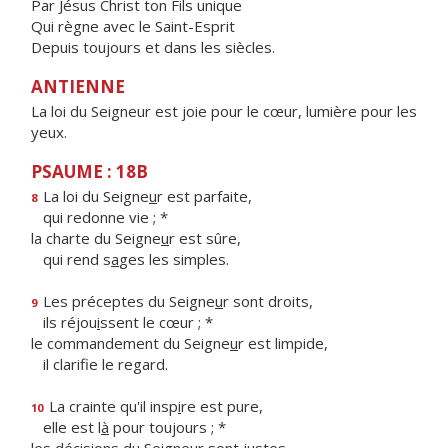
Par Jésus Christ ton Fils unique
Qui règne avec le Saint-Esprit
Depuis toujours et dans les siècles.
ANTIENNE
La loi du Seigneur est joie pour le cœur, lumière pour les
yeux.
PSAUME : 18B
La loi du Seigne
u
r est parfaite,
8
qui redonne vie ; *
la charte du Seigne
u
r est sûre,
qui rend s
a
ges les simples.
Les préceptes du Seigne
u
r sont droits,
9
ils réjou
i
ssent le cœur ; *
le commandement du Seigne
u
r est limpide,
il clarif
e le regard.
La crainte qu'il insp
i
re est pure,
10
elle est l
à
pour toujours ; *