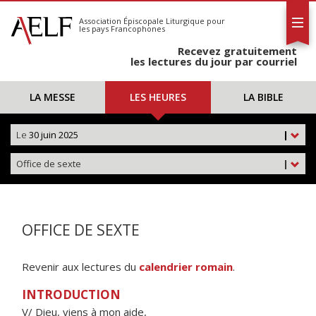
L'AELF
S'abonner
Association Épiscopale Liturgique
pour
les pays Francophones
Calendrier
Recevez gratuitement
Contact
les lectures du jour par courriel
LA MESSE
LES HEURES
LA BIBLE
Le
30 juin 2025
|
Office de sexte
|
OFFICE DE SEXTE
Revenir aux lectures du
calendrier romain
.
INTRODUCTION
V/ Dieu, viens à mon aide,