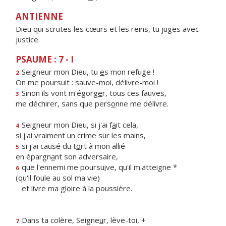
ANTIENNE
Dieu qui scrutes les cœurs et les reins, tu juges avec
justice.
PSAUME : 7 - I
Seigneur mon Dieu, tu
e
s mon refuge !
2
On me poursuit : sauve-m
o
i, délivre-moi !
Sinon ils vont m'égorg
e
r, tous ces fauves,
3
me déchirer, sans que pers
o
nne me délivre.
Seigneur mon Dieu, si j'ai f
a
it cela,
4
si j'ai vraiment un cr
i
me sur les mains,
si j'ai causé du t
o
rt à mon allié
5
en épargn
a
nt son adversaire,
que l'ennemi me poursu
i
ve, qu'il m'atteigne *
6
(qu'il foule au sol ma vie)
et livre ma gl
o
ire à la poussière.
Dans ta colère, Seigne
u
r, lève-toi, +
7