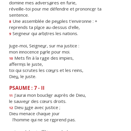
domine mes advers
a
ires en furie,
réveille-toi pour me défendre et prononc
e
r ta
sentence.
Une assemblée de pe
u
ples t'environne : +
8
reprends ta pl
a
ce au-dessus d'elle,
Seigneur qui arb
i
tres les nations.
9
Juge-moi, Seigne
u
r, sur ma justice :
mon innocence p
a
rle pour moi.
Mets fin à la r
a
ge des impies,
10
afferm
i
s le juste,
toi qui scrutes les cœ
u
rs et les reins,
Die
u
, le juste.
PSAUME : 7 - II
J'aurai mon boucli
e
r auprès de Dieu,
11
le sauve
u
r des cœurs droits.
Dieu j
u
ge avec justice ;
12
Dieu menace chaque jour
l'homme qui ne se r
e
prend pas.