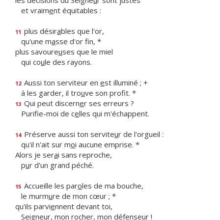
les décisions du Seigne
u
r sont justes
et vraim
e
nt équitables :
plus désir
a
bles que l'or,
11
qu'une m
a
sse d'or fin, *
plus savoure
u
ses que le miel
qui co
u
le des rayons.
Aussi ton serviteur en
e
st illuminé ; +
12
à les garder, il tro
u
ve son profit. *
Qui peut discern
e
r ses erreurs ?
13
Purifie-moi de c
e
lles qui m'échappent.
Préserve aussi ton servite
u
r de l'orgueil :
14
qu'il n'ait sur m
o
i aucune emprise. *
Alors je ser
a
i sans reproche,
p
u
r d'un grand péché.
Accueille les par
o
les de ma bouche,
15
le murm
u
re de mon cœur ; *
qu'ils parvi
e
nnent devant toi,
Seigneur, mon roch
e
r, mon défenseur !