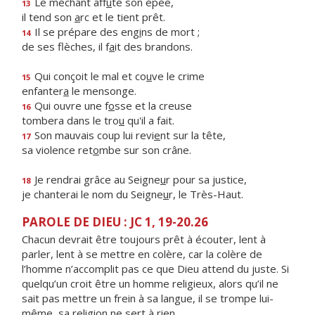
Le méchant aff
û
te son épée,
13
il tend son
a
rc et le tient prêt.
Il se prépare des eng
i
ns de mort ;
14
de ses flèches, il f
a
it des brandons.
Qui conçoit le mal et co
u
ve le crime
15
enfanter
a
le mensonge.
Qui ouvre une f
o
sse et la creuse
16
tombera dans le tro
u
qu'il a fait.
Son mauvais coup lui revi
e
nt sur la tête,
17
sa violence ret
o
mbe sur son crâne.
Je rendrai grâce au Seigne
u
r pour sa justice,
18
je chanterai le nom du Seigne
u
r, le Très-Haut.
PAROLE DE DIEU : JC 1, 19-20.26
Chacun devrait être toujours prêt à écouter, lent à
parler, lent à se mettre en colère, car la colère de
l’homme n’accomplit pas ce que Dieu attend du juste. Si
quelqu’un croit être un homme religieux, alors qu’il ne
sait pas mettre un frein à sa langue, il se trompe lui-
même, sa religion ne sert à rien.