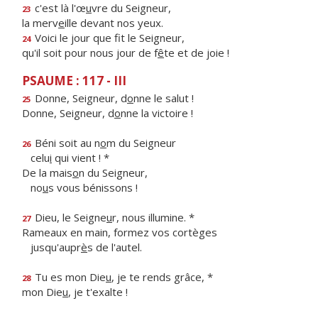
c'est là l'œ
u
vre du Seigneur,
23
la merv
e
ille devant nos yeux.
Voici le jour que f
t le Seigneur,
24
qu'il soit pour nous jour de f
ê
te et de joie !
PSAUME : 117 - III
Donne, Seigneur, d
o
nne le salut !
25
Donne, Seigneur, d
o
nne la victoire !
Béni soit au n
o
m du Seigneur
26
celu
i
qui vient ! *
De la mais
o
n du Seigneur,
no
u
s vous bénissons !
Dieu, le Seigne
u
r, nous illumine. *
27
Rameaux en main, formez vos cortèges
jusqu'aupr
è
s de l'autel.
Tu es mon Die
u
, je te rends grâce, *
28
mon Die
u
, je t'exalte !