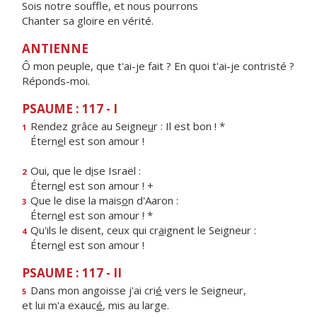
Sois notre souffle, et nous pourrons
Chanter sa gloire en vérité.
ANTIENNE
Ô mon peuple, que t'ai-je fait ? En quoi t'ai-je contristé ?
Réponds-moi.
PSAUME : 117 - I
Rendez grâce au Seigne
u
r : Il est bon ! *
1
Étern
e
l est son amour !
Oui, que le d
i
se Israël :
2
Étern
e
l est son amour ! +
Que le dise la mais
o
n d'Aaron :
3
Étern
e
l est son amour ! *
Qu'ils le disent, ceux qui cr
a
ignent le Seigneur :
4
Étern
e
l est son amour !
PSAUME : 117 - II
Dans mon angoisse j'ai cri
é
vers le Seigneur,
5
et lui m'a exauc
é
, mis au large.