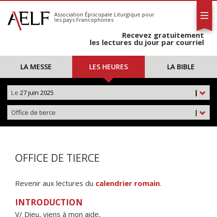
L'AELF
S'abonner
Association Épiscopale Liturgique
pour
les pays Francophones
Calendrier
Recevez gratuitement
Contact
les lectures du jour par courriel
LA MESSE
LES HEURES
LA BIBLE
Le
27 juin 2025
|
Office de tierce
|
OFFICE DE TIERCE
Revenir aux lectures du
calendrier romain
.
INTRODUCTION
V/ Dieu, viens à mon aide,