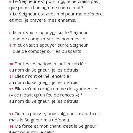
Le Seigneur est pour m
o
i, je ne crains pas ;
6
que pourrait un h
o
mme contre moi ?
Le Seigneur est avec m
o
i pour me défendre,
7
et moi, je braver
a
i mes ennemis.
Mieux vaut s'appuy
e
r sur le Seigneur
8
que de compt
e
r sur les hommes ; *
mieux vaut s'appuy
e
r sur le Seigneur
9
que de compt
e
r sur les puissants !
Toutes les nati
o
ns m'ont encerclé :
10
au nom du Seigne
u
r, je les détruis !
Elles m'ont cern
é
, encerclé :
11
au nom du Seigne
u
r, je les détruis !
Elles m'ont cern
é
comme des guêpes : +
12
(– ce n'ét
a
it qu'un feu de ronces –) *
au nom du Seigne
u
r, je les détruis !
On m'a poussé, bouscul
é
pour m'abattre ;
13
mais le Seigne
u
r m'a défendu.
Ma force et mon ch
a
nt, c'est le Seigneur ;
14
il est pour m
o
i le salut.