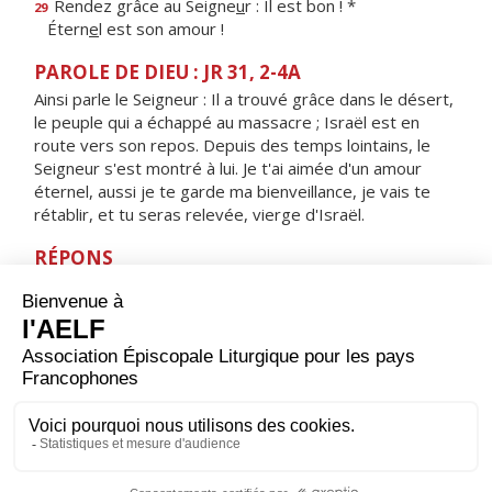
Rendez grâce au Seigne
u
r : Il est bon ! *
29
Étern
e
l est son amour !
PAROLE DE DIEU : JR 31, 2-4A
Ainsi parle le Seigneur : Il a trouvé grâce dans le désert,
le peuple qui a échappé au massacre ; Israël est en
route vers son repos. Depuis des temps lointains, le
Seigneur s'est montré à lui. Je t'ai aimée d'un amour
éternel, aussi je te garde ma bienveillance, je vais te
rétablir, et tu seras relevée, vierge d'Israël.
RÉPONS
V/ Exultant de joie, vous puiserez les eaux
aux sources du salut.
ORAISON
Seigneur notre Père, en vénérant le Cœur de ton Fils
bien-aimé, nous disons les merveilles de ton amour
pour nous ; fais que nous recevions de cette source
divine une grâce plus abondante.