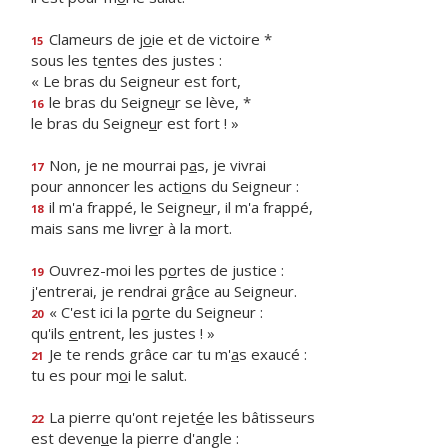
Clameurs de j
o
ie et de victoire *
15
sous les t
e
ntes des justes :
« Le bras du Seigneur est fort,
le bras du Seigne
u
r se lève, *
16
le bras du Seigne
u
r est fort ! »
Non, je ne mourrai p
a
s, je vivrai
17
pour annoncer les acti
o
ns du Seigneur :
il m'a frappé, le Seigne
u
r, il m'a frappé,
18
mais sans me livr
e
r à la mort.
Ouvrez-moi les p
o
rtes de justice :
19
j'entrerai, je rendrai gr
â
ce au Seigneur.
« C'est ici la p
o
rte du Seigneur :
20
qu'ils
e
ntrent, les justes ! »
Je te rends grâce car tu m'
a
s exaucé :
21
tu es pour m
o
i le salut.
La pierre qu'ont rejet
é
e les bâtisseurs
22
est deven
u
e la pierre d'angle :