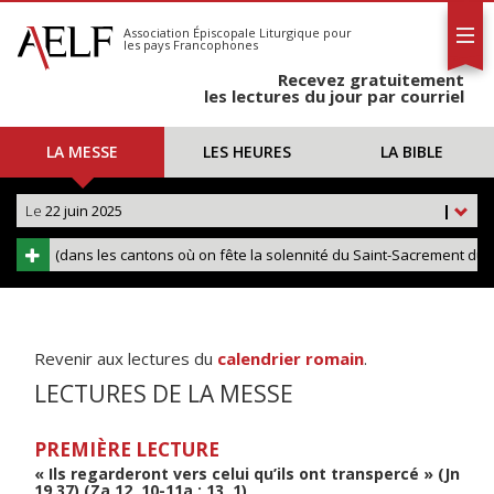
L'AELF
S'abonner
Association Épiscopale Liturgique
pour
les pays Francophones
Calendrier
Recevez gratuitement
Contact
les lectures du jour par courriel
LA MESSE
LES HEURES
LA BIBLE
Le
22 juin 2025
|
Revenir aux lectures du
calendrier romain
.
LECTURES DE LA MESSE
PREMIÈRE LECTURE
« Ils regarderont vers celui qu’ils ont transpercé » (Jn
19,37) (Za 12, 10-11a ; 13, 1)