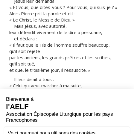
Jésus leur demanda :
« Et vous, que dites-vous ? Pour vous, qui suis-je ? »
Alors Pierre prit la parole et dit :
« Le Christ, le Messie de Dieu. »
Mais Jésus, avec autorité,
leur défendit vivement de le dire à personne,
et déclara :
« Il faut que le Fils de l’homme souffre beaucoup,
qu’il soit rejeté
par les anciens, les grands prêtres et les scribes,
qu’il soit tué,
et que, le troisième jour, il ressuscite. »
Il leur disait à tous :
« Celui qui veut marcher à ma suite,
qu’il renonce à lui-même,
qu’il prenne sa croix chaque jour
et qu’il me suive.
Car celui qui veut sauver sa vie
la perdra ;
mais celui qui perdra sa vie à cause de moi
la sauvera. »