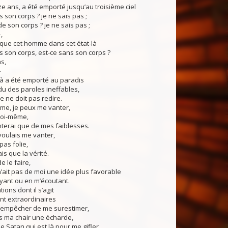
ze ans, a été emporté jusqu’au troisième ciel
s son corps ? je ne sais pas ;
de son corps ? je ne sais pas ;
,
 que cet homme dans cet état-là
s son corps, est-ce sans son corps ?
s,
–
à a été emporté au paradis
ndu des paroles ineffables,
 ne doit pas redire.
me, je peux me vanter,
moi-même,
terai que de mes faiblesses.
e voulais me vanter,
pas folie,
ais que la vérité.
de le faire,
’ait pas de moi une idée plus favorable
yant ou en m’écoutant.
tions dont il s’agit
nt extraordinaires
’empêcher de me surestimer,
ns ma chair une écharde,
 Satan qui est là pour me gifler,