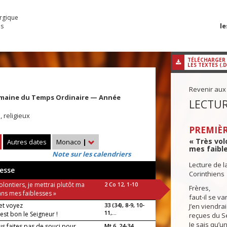
urgique
le
es
TÉLÉCHARGER
LES TEXTES (.
Revenir aux
maine du Temps Ordinaire — Année
LECTUR
 religieux
PREMIÈR
« Très vol
Autres dates
Monaco
|
mes faible
Note sur les calendriers
Lecture de l
esse
Corinthiens
olontiers, je mettrai plutôt ma
2 Co 12, 1-10
Frères,
ans mes faiblesses »
faut-il se va
et voyez
33 (34), 8-9, 10-
J’en viendra
11,...
st bon le Seigneur !
reçues du S
Je sais qu’un
us faites pas de souci pour
Mt 6, 24-34