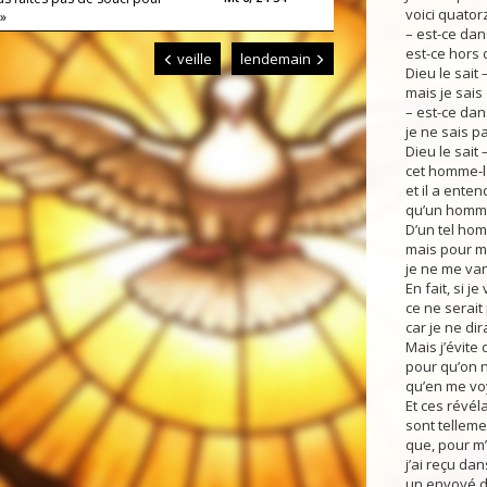
voici quator
»
– est-ce dan
est-ce hors 
veille
lendemain
Dieu le sait –
mais je sais
– est-ce dan
je ne sais pa
Dieu le sait 
cet homme-l
et il a ente
qu’un homme
D’un tel hom
mais pour 
je ne me van
En fait, si j
ce ne serait 
car je ne dir
Mais j’évite 
pour qu’on n
qu’en me vo
Et ces révéla
sont telleme
que, pour m
j’ai reçu da
un envoyé de