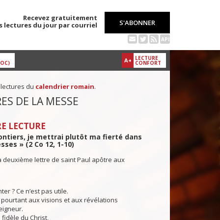
Recevez gratuitement
S'ABONNER
s lectures du jour par courriel
API
LECTURE
A+
DOC)
CONFORT
 lectures du
calendrier romain
.
ES DE LA MESSE
E LECTURE
ontiers, je mettrai plutôt ma fierté dans
sses » (2 Co 12, 1-10)
a deuxième lettre de saint Paul apôtre aux
nter ? Ce n’est pas utile.
i pourtant aux visions et aux révélations
eigneur.
 fidèle du Christ,