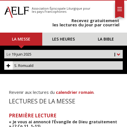
L'AELF
S'abonner
Association Épiscopale Liturgique
pour
les pays Francophones
Calendrier
Recevez gratuitement
Contact
les lectures du jour par courriel
LA MESSE
LES HEURES
LA BIBLE
Le
19 juin 2025
|
S. Romuald
Revenir aux lectures du
calendrier romain
.
LECTURES DE LA MESSE
PREMIÈRE LECTURE
« Je vous ai annoncé l’Évangile de Dieu gratuitement
» (2 Co 11, 1-11)