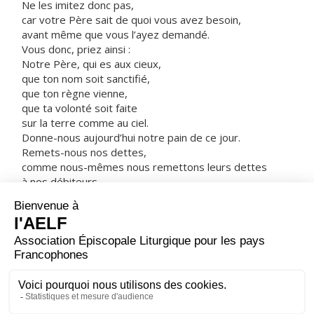
Ne les imitez donc pas,
car votre Père sait de quoi vous avez besoin,
avant même que vous l’ayez demandé.
Vous donc, priez ainsi :
Notre Père, qui es aux cieux,
que ton nom soit sanctifié,
que ton règne vienne,
que ta volonté soit faite
sur la terre comme au ciel.
Donne-nous aujourd’hui notre pain de ce jour.
Remets-nous nos dettes,
comme nous-mêmes nous remettons leurs dettes
à nos débiteurs.
Et ne nous laisse pas entrer en tentation,
mais délivre-nous du Mal.
Car, si vous pardonnez aux hommes leurs fautes,
votre Père céleste vous pardonnera aussi.
Mais si vous ne pardonnez pas aux hommes,
votre Père non plus ne pardonnera pas vos fautes. »
– Acclamons la Parole de Dieu.