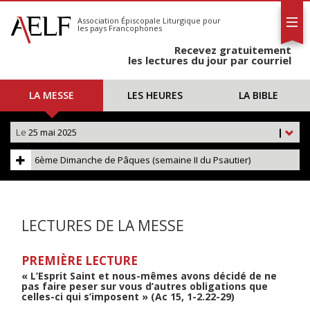
L'AELF
S'abonner
Association Épiscopale Liturgique
pour
les pays Francophones
Calendrier
Recevez gratuitement
Contact
les lectures du jour par courriel
LA MESSE
LES HEURES
LA BIBLE
Le
25 mai 2025
|
6ème Dimanche de Pâques (semaine II du Psautier)
LECTURES DE LA MESSE
PREMIÈRE LECTURE
« L’Esprit Saint et nous-mêmes avons décidé de ne
pas faire peser sur vous d’autres obligations que
celles-ci qui s’imposent » (Ac 15, 1-2.22-29)