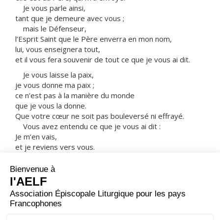
Je vous parle ainsi,
tant que je demeure avec vous ;
mais le Défenseur,
l’Esprit Saint que le Père enverra en mon nom,
lui, vous enseignera tout,
et il vous fera souvenir de tout ce que je vous ai dit.
Je vous laisse la paix,
je vous donne ma paix ;
ce n’est pas à la manière du monde
que je vous la donne.
Que votre cœur ne soit pas bouleversé ni effrayé.
Vous avez entendu ce que je vous ai dit :
Je m’en vais,
et je reviens vers vous.
Si vous m’aimiez, vous seriez dans la joie
puisque je pars vers le Père,
car le Père est plus grand que moi.
Je vous ai dit ces choses maintenant,
avant qu’elles n’arrivent ;
ainsi, lorsqu’elles arriveront,
vous croirez. »