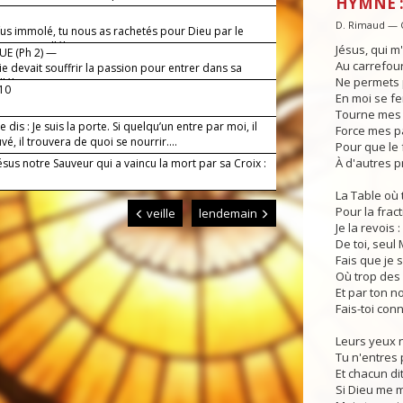
HYMNE :
D. Rimaud — 
fus immolé, tu nous as rachetés pour Dieu par le
ta croix, alléluia.
Jésus, qui m
E (Ph 2) —
Au carrefour
e devait souffrir la passion pour entrer dans sa
Ne permets 
lléluia.
-10
En moi se fe
Tourne mes s
le dis : Je suis la porte. Si quelqu’un entre par moi, il
Force mes pa
vé, il trouvera de quoi se nourrir....
Pour que le
À d'autres p
ésus notre Sauveur qui a vaincu la mort par sa Croix :
La Table où 
Pour la fract
veille
lendemain
Je la revois :
De toi, seul 
Fais que je s
Où trop des
Et par ton 
Fais-toi conn
Leurs yeux n
Tu n'entres 
Et chacun dit
Si Dieu me 