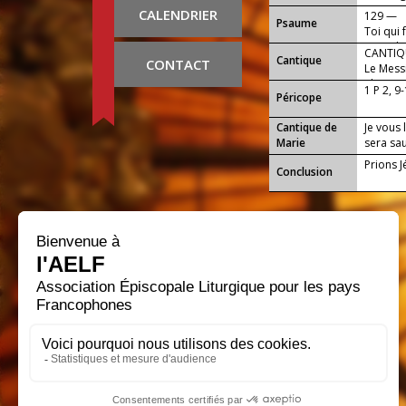
CALENDRIER
129 —
Psaume
Toi qui 
sang de 
CANTIQU
Cantique
CONTACT
Le Messi
gloire, a
1 P 2, 9
Péricope
Cantique de
Je vous 
Marie
sera sau
Prions J
Conclusion