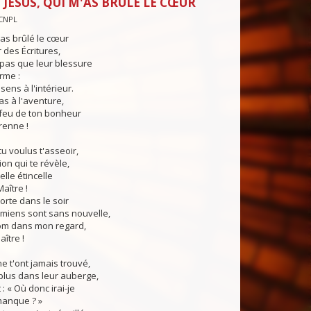
 JÉSUS, QUI M'AS BRÛLÉ LE CŒUR
CNPL
'as brûlé le cœur
 des Écritures,
pas que leur blessure
rme :
ens à l'intérieur.
s à l'aventure,
 feu de ton bonheur
renne !
tu voulus t'asseoir,
ion qui te révèle,
 elle étincelle
Maître !
orte dans le soir
 miens sont sans nouvelle,
nom dans mon regard,
aître !
e t'ont jamais trouvé,
plus dans leur auberge,
 : « Où donc irai-je
manque ? »