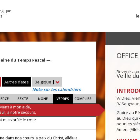
urgique
le
es
OFFICE
aine du Temps Pascal —
Revenir aux
Veille d
Autres dates
Belgique
|
Note sur les calendriers
INTROD
V/ Dieu, vie
IERCE
SEXTE
NONE
VÊPRES
COMPLIES
R/ Seigneur,
 viens à mon aide,
eur, à notre secours.
Gloire au Pèr
au Dieu qui e
ui m'as brûlé le cœur
pour les siè
Amen. (Allélu
e dans nos cœurs la paix du Christ, alléluia.