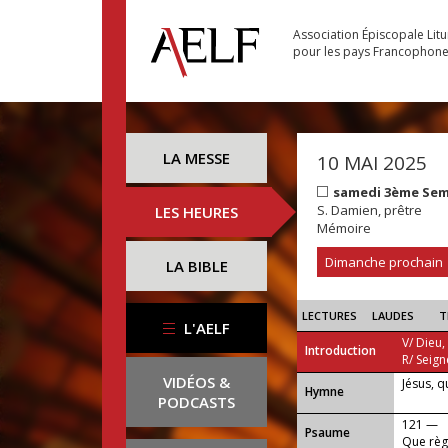
Association Épiscopale Lit
pour les pays Francophon
LA MESSE
10 MAI 2025
samedi 3ème Sem
S. Damien, prêtre
LES HEURES
Mémoire
Dimanche prochain
LA BIBLE
LECTURES
LAUDES
T
L'AELF
V/ Dieu,
Introduction
R/ Seign
VIDÉOS &
Jésus, q
...
Hymne
PODCASTS
121 —
Psaume
Que règn