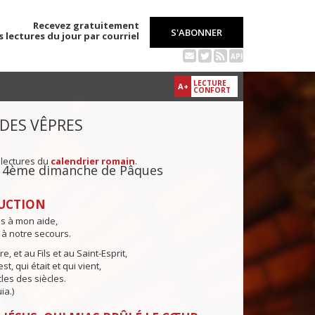
Recevez gratuitement
S'ABONNER
s lectures du jour par courriel
API
LECTURE
A+
CONFORT
 DES VÊPRES
 lectures du
calendrier romain
.
u 4ème dimanche de Pâques
UCTION
ns à mon aide,
 à notre secours.
e, et au Fils et au Saint-Esprit,
st, qui était et qui vient,
cles des siècles.
ia.)