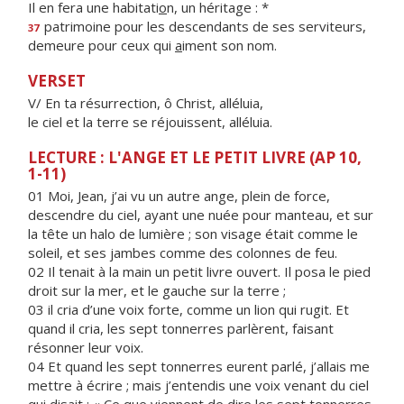
Il en fera une habitati
o
n, un héritage : *
patrimoine pour les descendants de ses serviteurs,
37
demeure pour ceux qui
a
iment son nom.
VERSET
V/ En ta résurrection, ô Christ, alléluia,
le ciel et la terre se réjouissent, alléluia.
LECTURE : L'ANGE ET LE PETIT LIVRE (AP 10,
1-11)
01 Moi, Jean, j’ai vu un autre ange, plein de force,
descendre du ciel, ayant une nuée pour manteau, et sur
la tête un halo de lumière ; son visage était comme le
soleil, et ses jambes comme des colonnes de feu.
02 Il tenait à la main un petit livre ouvert. Il posa le pied
droit sur la mer, et le gauche sur la terre ;
03 il cria d’une voix forte, comme un lion qui rugit. Et
quand il cria, les sept tonnerres parlèrent, faisant
résonner leur voix.
04 Et quand les sept tonnerres eurent parlé, j’allais me
mettre à écrire ; mais j’entendis une voix venant du ciel