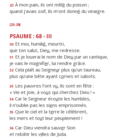
À mon pain, ils ont mêl
é
du poison ;
22
quand j’avais soif, ils m’ont donn
é
du vinaigre.
[23-29]
PSAUME : 68 - III
Et moi, humili
é
, meurtri,
30
que ton salut, Die
u
, me redresse.
Et je louerai le nom de Die
u
par un cantique,
31
je vais le magnifi
e
r, lui rendre grâce.
Cela plaît au Seigne
u
r plus qu’un taureau,
32
plus qu’une bête ayant c
o
rnes et sabots.
Les pauvres l’ont v
u
, ils sont en fête :
33
« Vie et joie, à vo
u
s qui cherchez Dieu ! »
Car le Seigneur éco
u
te les humbles,
34
il n’oublie pas les si
e
ns emprisonnés.
Que le ciel et la t
e
rre le célèbrent,
35
les mers et to
u
t leur peuplement !
Car Dieu viendra sauv
e
r Sion
36
et rebâtir les v
i
lles de Juda.