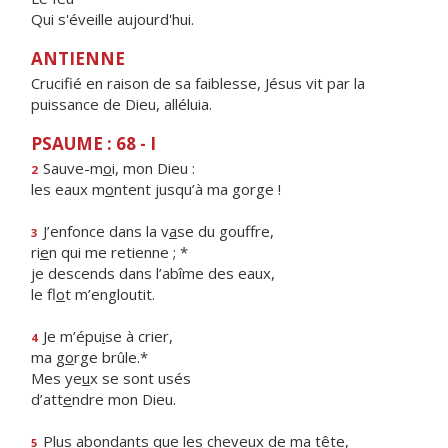
Qui s'éveille aujourd'hui.
ANTIENNE
Crucifié en raison de sa faiblesse, Jésus vit par la
puissance de Dieu, alléluia.
PSAUME : 68 - I
Sauve-m
o
i, mon Dieu :
2
les eaux m
o
ntent jusqu’à ma gorge !
J’enfonce dans la v
a
se du gouffre,
3
ri
e
n qui me retienne ; *
je descends dans l’abîme des eaux,
le fl
o
t m’engloutit.
Je m’épu
i
se à crier,
4
ma g
o
rge brûle.*
Mes ye
u
x se sont usés
d’att
e
ndre mon Dieu.
Plus abondants que les cheve
u
x de ma tête,
5