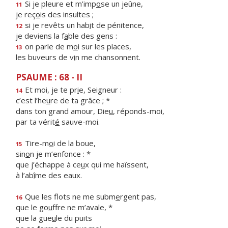
Si je pleure et m’imp
o
se un jeûne,
11
je reç
o
is des insultes ;
si je revêts un hab
i
t de pénitence,
12
je deviens la f
a
ble des gens :
on parle de m
o
i sur les places,
13
les buveurs de v
i
n me chansonnent.
PSAUME : 68 - II
Et moi, je te pr
i
e, Seigneur :
14
c’est l’he
u
re de ta grâce ; *
dans ton grand amour, Die
u
, réponds-moi,
par ta vérit
é
sauve-moi.
Tire-m
o
i de la boue,
15
sin
o
n je m’enfonce : *
que j’échappe à ce
u
x qui me haïssent,
à l’ab
î
me des eaux.
Que les flots ne me subm
e
rgent pas,
16
que le go
u
ffre ne m’avale, *
que la gue
u
le du puits