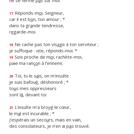
ne se ferme p
a
s sur moi.
Réponds-m
o
i, Seigneur,
17
car il est b
o
n, ton amour ; *
dans ta gr
a
nde tendresse,
r
e
garde-moi.
Ne cache pas ton vis
a
ge à ton serviteur ;
18
je suffoque : v
i
te, réponds-moi. *
Sois proche de m
o
i, rachète-moi,
19
paie ma ranç
o
n à l’ennemi.
Toi, tu le s
a
is, on m’insulte :
20
je suis bafou
é
, déshonoré ; *
to
u
s mes oppresseurs
sont l
à
, devant toi.
L’insulte m’a broy
é
le cœur,
21
le m
a
l est incurable ; *
j’espérais un seco
u
rs, mais en vain,
des consolateurs, je n’en ai p
a
s trouvé.