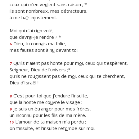
ceux qui m’en ve
u
lent sans raison ; *
ils sont nombre
u
x, mes détracteurs,
à me ha
ï
r injustement.
Moi qui n’ai ri
e
n volé,
que devr
a
i-je rendre ? *
Dieu, tu conn
a
is ma folie,
6
mes fautes sont à n
u
devant toi.
Qu’ils n’aient pas honte pour m
o
i, ceux qui t’espèrent,
7
Seigneur, Die
u
de l’univers ;*
qu’ils ne rougissent pas de m
o
i, ceux qui te cherchent,
Die
u
d’Israël !
C’est pour toi que j’end
u
re l’insulte,
8
que la honte me co
u
vre le visage :
je suis un étrang
e
r pour mes frères,
9
un inconnu pour les f
ls de ma mère.
L’amour de ta mais
o
n m’a perdu ;
10
on t’insulte, et l’insulte ret
o
mbe sur moi.