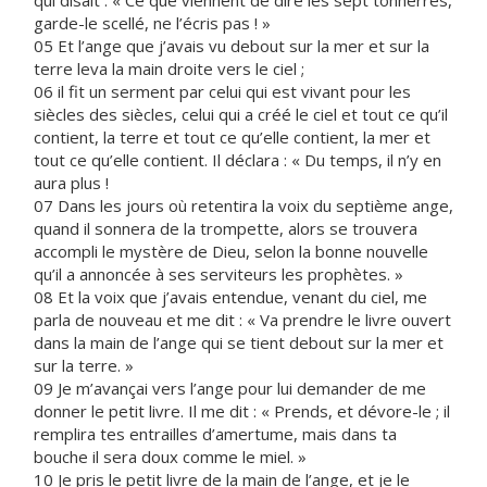
qui disait : « Ce que viennent de dire les sept tonnerres,
garde-le scellé, ne l’écris pas ! »
05 Et l’ange que j’avais vu debout sur la mer et sur la
terre leva la main droite vers le ciel ;
06 il fit un serment par celui qui est vivant pour les
siècles des siècles, celui qui a créé le ciel et tout ce qu’il
contient, la terre et tout ce qu’elle contient, la mer et
tout ce qu’elle contient. Il déclara : « Du temps, il n’y en
aura plus !
07 Dans les jours où retentira la voix du septième ange,
quand il sonnera de la trompette, alors se trouvera
accompli le mystère de Dieu, selon la bonne nouvelle
qu’il a annoncée à ses serviteurs les prophètes. »
08 Et la voix que j’avais entendue, venant du ciel, me
parla de nouveau et me dit : « Va prendre le livre ouvert
dans la main de l’ange qui se tient debout sur la mer et
sur la terre. »
09 Je m’avançai vers l’ange pour lui demander de me
donner le petit livre. Il me dit : « Prends, et dévore-le ; il
remplira tes entrailles d’amertume, mais dans ta
bouche il sera doux comme le miel. »
10 Je pris le petit livre de la main de l’ange, et je le