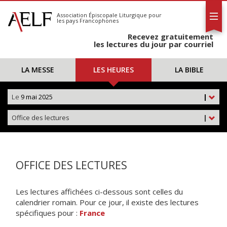
L'AELF
S'abonner
Association Épiscopale Liturgique
pour
les pays Francophones
Calendrier
Recevez gratuitement
Contact
les lectures du jour par courriel
LA MESSE
LES HEURES
LA BIBLE
Le
9 mai 2025
|
Office des lectures
|
OFFICE DES LECTURES
Les lectures affichées ci-dessous sont celles du
calendrier romain. Pour ce jour, il existe des lectures
spécifiques pour :
France