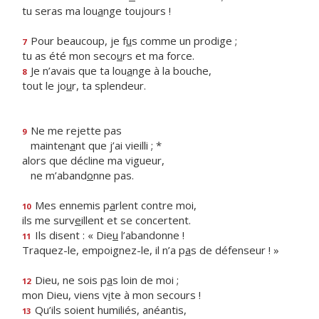
tu seras ma lou
a
nge toujours !
Pour beaucoup, je f
u
s comme un prodige ;
7
tu as été mon seco
u
rs et ma force.
Je n’avais que ta lou
a
nge à la bouche,
8
tout le jo
u
r, ta splendeur.
Ne me rejette pas
9
mainten
a
nt que j’ai vieilli ; *
alors que décline ma vigueur,
ne m’aband
o
nne pas.
Mes ennemis p
a
rlent contre moi,
10
ils me surv
e
illent et se concertent.
Ils disent : « Die
u
l’abandonne !
11
Traquez-le, empoignez-le, il n’a p
a
s de défenseur ! »
Dieu, ne sois p
a
s loin de moi ;
12
mon Dieu, viens v
i
te à mon secours !
Qu’ils soient humiliés, anéantis,
13