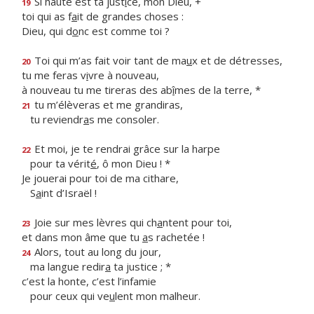
Si haute est ta just
i
ce, mon Dieu, +
19
toi qui as f
a
it de grandes choses :
Dieu, qui d
o
nc est comme toi ?
Toi qui m’as fait voir tant de ma
u
x et de détresses,
20
tu me feras v
i
vre à nouveau,
à nouveau tu me tireras des ab
î
mes de la terre, *
tu m’élèveras et me grandiras,
21
tu reviendr
a
s me consoler.
Et moi, je te rendrai grâce sur la harpe
22
pour ta vérit
é
, ô mon Dieu ! *
Je jouerai pour toi de ma cithare,
S
a
int d’Israël !
Joie sur mes lèvres qui ch
a
ntent pour toi,
23
et dans mon âme que tu
a
s rachetée !
Alors, tout au long du jour,
24
ma langue redir
a
ta justice ; *
c’est la honte, c’est l’infamie
pour ceux qui ve
u
lent mon malheur.