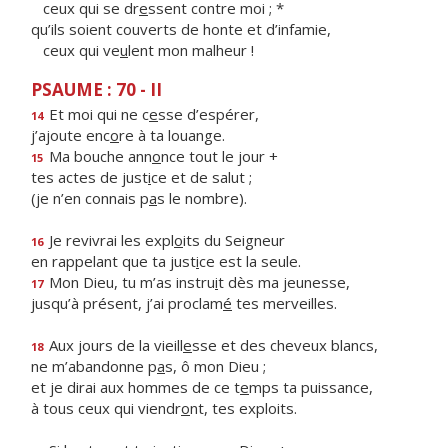
ceux qui se dr
e
ssent contre moi ; *
qu’ils soient couverts de honte et d’infamie,
ceux qui ve
u
lent mon malheur !
PSAUME : 70 - II
Et moi qui ne c
e
sse d’espérer,
14
j’ajoute enc
o
re à ta louange.
Ma bouche ann
o
nce tout le jour +
15
tes actes de just
i
ce et de salut ;
(je n’en connais p
a
s le nombre).
Je revivrai les expl
o
its du Seigneur
16
en rappelant que ta just
i
ce est la seule.
Mon Dieu, tu m’as instru
i
t dès ma jeunesse,
17
jusqu’à présent, j’ai proclam
é
tes merveilles.
Aux jours de la vieill
e
sse et des cheveux blancs,
18
ne m’abandonne p
a
s, ô mon Dieu ;
et je dirai aux hommes de ce t
e
mps ta puissance,
à tous ceux qui viendr
o
nt, tes exploits.