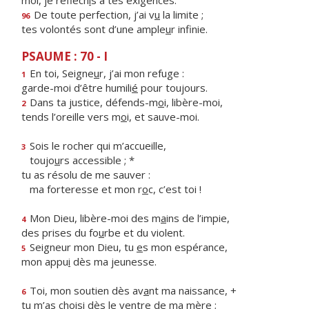
moi, je réfléch
i
s à tes exigences.
De toute perfection, j’ai v
u
la limite ;
96
tes volontés sont d’une ample
u
r infinie.
PSAUME : 70 - I
En toi, Seigne
u
r, j’ai mon refuge :
1
garde-moi d’être humili
é
pour toujours.
Dans ta justice, défends-m
o
i, libère-moi,
2
tends l’oreille vers m
o
i, et sauve-moi.
Sois le rocher qui m’accueille,
3
toujo
u
rs accessible ; *
tu as résolu de me sauver :
ma forteresse et mon r
o
c, c’est toi !
Mon Dieu, libère-moi des m
a
ins de l’impie,
4
des prises du fo
u
rbe et du violent.
Seigneur mon Dieu, tu
e
s mon espérance,
5
mon appu
i
dès ma jeunesse.
Toi, mon soutien dès av
a
nt ma naissance, +
6
tu m’as choisi dès le v
e
ntre de ma mère ;