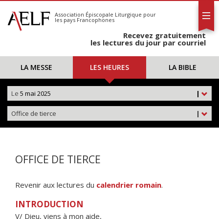
L'AELF
S'abonner
Association Épiscopale Liturgique
pour
les pays Francophones
Calendrier
Recevez gratuitement
Contact
les lectures du jour par courriel
LA MESSE
LES HEURES
LA BIBLE
Le
5 mai 2025
|
Office de tierce
|
OFFICE DE TIERCE
Revenir aux lectures du
calendrier romain
.
INTRODUCTION
V/ Dieu, viens à mon aide,