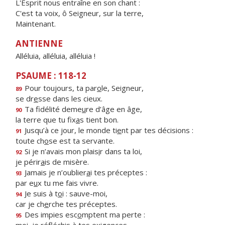
L'Esprit nous entraîne en son chant :
C'est ta voix, ô Seigneur, sur la terre,
Maintenant.
ANTIENNE
Alléluia, alléluia, alléluia !
PSAUME : 118-12
Pour toujours, ta par
o
le, Seigneur,
89
se dr
e
sse dans les cieux.
Ta fidélité deme
u
re d’âge en âge,
90
la terre que tu fix
a
s tient bon.
Jusqu’à ce jour, le monde ti
e
nt par tes décisions :
91
toute ch
o
se est ta servante.
Si je n’avais mon plais
i
r dans ta loi,
92
je périr
a
is de misère.
Jamais je n’oublier
a
i tes préceptes :
93
par e
u
x tu me fais vivre.
Je suis à t
o
i : sauve-moi,
94
car je ch
e
rche tes préceptes.
Des impies esc
o
mptent ma perte :
95