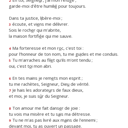
En toi, Seigne
u
r, j'ai mon refuge ;
2
garde-moi d'être humili
é
pour toujours.
Dans ta justice, l
i
bère-moi ;
écoute, et vi
e
ns me délivrer.
3
Sois le roch
e
r qui m'abrite,
la maison fortifi
é
e qui me sauve.
Ma forteresse et mon r
o
c, c'est toi :
4
pour l'honneur de ton nom, tu me gu
i
des et me conduis.
Tu m'arraches au fil
e
t qu'ils m'ont tendu ;
5
oui, c'est t
o
i mon abri.
En tes mains je rem
e
ts mon esprit ;
6
tu me rachètes, Seigneur, Die
u
de vérité.
Je hais les adorate
u
rs de faux dieux,
7
et moi, je suis s
û
r du Seigneur.
Ton amour me fait dans
e
r de joie :
8
tu vois ma misère et tu s
a
is ma détresse.
Tu ne m'as pas livré aux m
a
ins de l'ennemi ;
9
devant moi, tu as ouv
e
rt un passage.