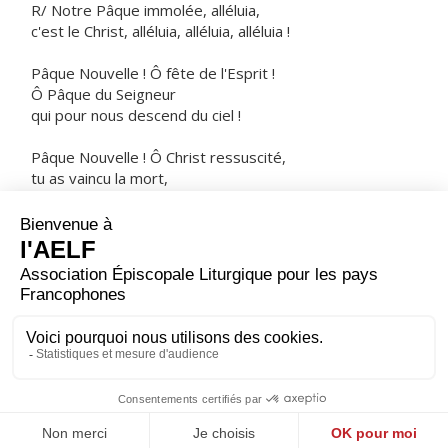
R/ Notre Pâque immolée, alléluia,
c'est le Christ, alléluia, alléluia, alléluia !
Pâque Nouvelle ! Ô fête de l'Esprit !
Ô Pâque du Seigneur
qui pour nous descend du ciel !
Pâque Nouvelle ! Ô Christ ressuscité,
tu as vaincu la mort,
tu nous as donné la vie !
ORAISON
Dieu éternel et tout-puissant, toi que nous pouvons
déjà appeler notre Père, fais grandir en nos cœurs
l'esprit filial, afin que nous soyons capables d'entrer un
jour dans l'héritage qui nous est promis.