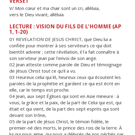
VERSET
V/ Mon cœur et ma chair sont un cri, alléluia,
vers le Dieu vivant, alléluia.
LECTURE : VISION DU FILS DE L'HOMME (AP
1, 1-20)
01 REVELATION DE JESUS CHRIST, que Dieu lui a
confiée pour montrer à ses serviteurs ce qui doit
bientôt advenir ; cette révélation, il l’a fait connaître à
son serviteur Jean par l’envoi de son ange.
02 Jean atteste comme parole de Dieu et témoignage
de Jésus Christ tout ce qu’il a vu.
03 Heureux celui qui lit, heureux ceux qui écoutent les
paroles de la prophétie et gardent ce qui est écrit en
elle, car le temps est proche.
04 Jean, aux sept Églises qui sont en Asie mineure : à
vous, la grâce et la paix, de la part de Celui qui est, qui
était et qui vient, de la part des sept esprits qui sont
devant son trône,
05 de la part de Jésus Christ, le témoin fidèle, le
premier-né des morts, le prince des rois de la terre. À
lui qui nous aime, qui nous a délivrés de nos péchés par