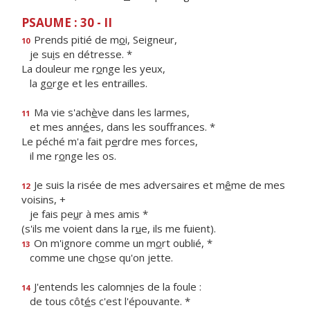
PSAUME : 30 - II
Prends pitié de m
o
i, Seigneur,
10
je su
i
s en détresse. *
La douleur me r
o
nge les yeux,
la g
o
rge et les entrailles.
Ma vie s'ach
è
ve dans les larmes,
11
et mes ann
é
es, dans les souffrances. *
Le péché m'a fait p
e
rdre mes forces,
il me r
o
nge les os.
Je suis la risée de mes adversaires et m
ê
me de mes
12
voisins, +
je fais pe
u
r à mes amis *
(s'ils me voient dans la r
u
e, ils me fuient).
On m'ignore comme un m
o
rt oublié, *
13
comme une ch
o
se qu'on jette.
J'entends les calomn
i
es de la foule :
14
de tous côt
é
s c'est l'épouvante. *