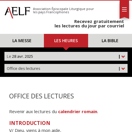
L'AELF
S'abonner
Association Épiscopale Liturgique
pour
les pays Francophones
Calendrier
Recevez gratuitement
Contact
les lectures du jour par courriel
LA MESSE
LES HEURES
LA BIBLE
Le
28 avr. 2025
|
Office des lectures
|
OFFICE DES LECTURES
Revenir aux lectures du
calendrier romain
.
INTRODUCTION
V/ Dieu, viens à mon aide,