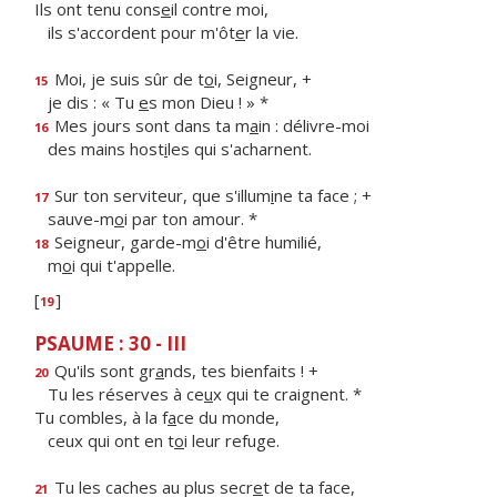
Ils ont tenu cons
e
il contre moi,
ils s'accordent pour m'ôt
e
r la vie.
Moi, je suis sûr de t
o
i, Seigneur, +
15
je dis : « Tu
e
s mon Dieu ! » *
Mes jours sont dans ta m
a
in : délivre-moi
16
des mains host
i
les qui s'acharnent.
Sur ton serviteur, que s'illum
i
ne ta face ; +
17
sauve-m
o
i par ton amour. *
Seigneur, garde-m
o
i d'être humilié,
18
m
o
i qui t'appelle.
[
]
19
PSAUME : 30 - III
Qu'ils sont gr
a
nds, tes bienfaits ! +
20
Tu les réserves à ce
u
x qui te craignent. *
Tu combles, à la f
a
ce du monde,
ceux qui ont en t
o
i leur refuge.
Tu les caches au plus secr
e
t de ta face,
21