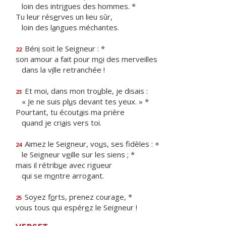
loin des intr
i
gues des hommes. *
Tu leur rés
e
rves un lieu sûr,
loin des l
a
ngues méchantes.
Bén
i
soit le Seigneur : *
22
son amour a fait pour m
o
i des merveilles
dans la v
i
lle retranchée !
Et moi, dans mon tro
u
ble, je disais :
23
« Je ne suis pl
u
s devant tes yeux. » *
Pourtant, tu écout
a
is ma prière
quand je cri
a
is vers toi.
Aimez le Seigneur, vo
u
s, ses fidèles : +
24
le Seigneur v
e
ille sur les siens ; *
mais il rétrib
u
e avec rigueur
qui se m
o
ntre arrogant.
Soyez f
o
rts, prenez courage, *
25
vous tous qui espér
e
z le Seigneur !