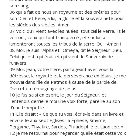
son sang,
06 qui a fait de nous un royaume et des prêtres pour
son Dieu et Père, à lui, la gloire et la souveraineté pour
les siècles des siècles. Amen.
07 Voici qu’il vient avec les nuées, tout œil le verra, ils le
verront, ceux qui l’ont transpercé ; et sur lui se
lamenteront toutes les tribus de la terre. Oui ! Amen !
08 Moi, je suis l’Alpha et l’Oméga, dit le Seigneur Dieu,
Celui qui est, qui était et qui vient, le Souverain de
l’univers.
09 Moi, Jean, votre frère, partageant avec vous la
détresse, la royauté et la persévérance en Jésus, je me
trouvai dans l’île de Patmos à cause de la parole de
Dieu et du témoignage de Jésus.
10 Je fus saisi en esprit, le jour du Seigneur, et
j’entendis derrière moi une voix forte, pareille au son
d’une trompette.
11 Elle disait : « Ce que tu vois, écris-le dans un livre et
envoie-le aux sept Églises : à Éphèse, Smyrne,
Pergame, Thyatire, Sardes, Philadelphie et Laodicée. »
12 Je me retournai pour regarder quelle était cette voix