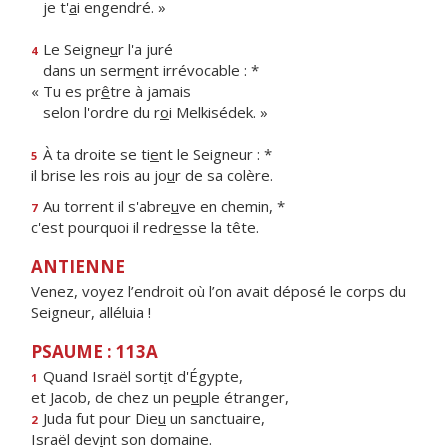
je t'
a
i engendré. »
Le Seigne
u
r l'a juré
4
dans un serm
e
nt irrévocable : *
« Tu es pr
ê
tre à jamais
selon l'ordre du r
o
i Melkisédek. »
À ta droite se ti
e
nt le Seigneur : *
5
il brise les rois au jo
u
r de sa colère.
Au torrent il s'abre
u
ve en chemin, *
7
c'est pourquoi il redr
e
sse la tête.
ANTIENNE
Venez, voyez l’endroit où l’on avait déposé le corps du
Seigneur, alléluia !
PSAUME : 113A
Quand Israël sort
i
t d'Égypte,
1
et Jacob, de chez un pe
u
ple étranger,
Juda fut pour Die
u
un sanctuaire,
2
Israël dev
i
nt son domaine.