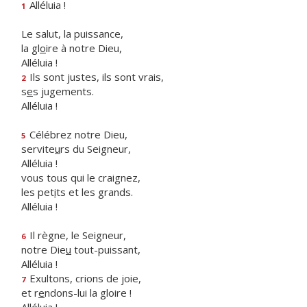
Alléluia !
1
Le salut, la puissance,
la gl
o
ire à notre Dieu,
Alléluia !
Ils sont justes, ils sont vrais,
2
s
e
s jugements.
Alléluia !
Célébrez notre Dieu,
5
servite
u
rs du Seigneur,
Alléluia !
vous tous qui le craignez,
les pet
i
ts et les grands.
Alléluia !
Il règne, le Seigneur,
6
notre Die
u
tout-puissant,
Alléluia !
Exultons, crions de joie,
7
et r
e
ndons-lui la gloire !