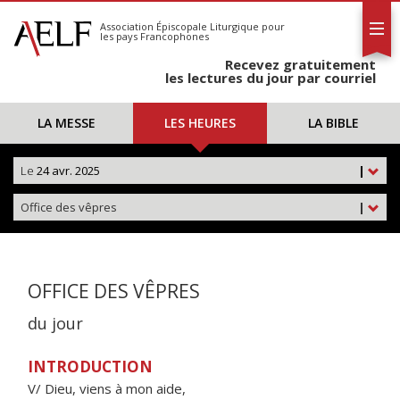
L'AELF
S'abonner
Association Épiscopale Liturgique
pour
les pays Francophones
Calendrier
Recevez gratuitement
Contact
les lectures du jour par courriel
LA MESSE
LES HEURES
LA BIBLE
Le
24 avr. 2025
|
Office des vêpres
|
OFFICE DES VÊPRES
du jour
INTRODUCTION
V/ Dieu, viens à mon aide,