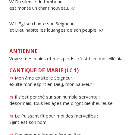
V/ Du silence du tombeau
est monté un chant nouveau. R/
V/ L’Église chante son Seigneur
et Dieu habite les louanges de son peuple. R/
ANTIENNE
Voyez mes mains et mes pieds : c’est bien moi. Alléluia !
CANTIQUE DE MARIE (LC 1)
Mon âme ex
a
lte le Seigneur,
47
exulte mon esprit en Die
u
, mon Sauveur !
Il s'est penché sur son h
u
mble servante ;
48
désormais, tous les âges me dir
o
nt bienheureuse.
Le Puissant fit pour m
o
i des merveilles ;
49
S
a
int est son nom !
Son amour s'ét
e
nd d'âge en âge