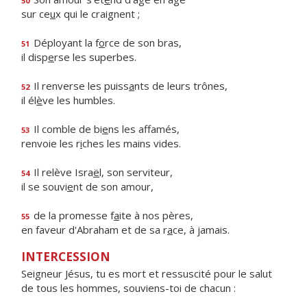
50
sur ce
u
x qui le craignent ;
Déployant la f
o
rce de son bras,
51
il disp
e
rse les superbes.
Il renverse les puiss
a
nts de leurs trônes,
52
il él
è
ve les humbles.
Il comble de bi
e
ns les affamés,
53
renvoie les r
i
ches les mains vides.
Il relève Isra
ë
l, son serviteur,
54
il se souvi
e
nt de son amour,
de la promesse f
a
ite à nos pères,
55
en faveur d'Abraham et de sa r
a
ce, à jamais.
INTERCESSION
Seigneur Jésus, tu es mort et ressuscité pour le salut
de tous les hommes, souviens-toi de chacun :