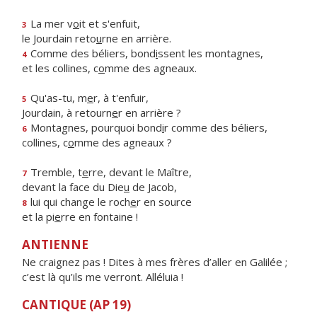
La mer v
o
it et s'enfuit,
3
le Jourdain reto
u
rne en arrière.
Comme des béliers, bond
i
ssent les montagnes,
4
et les collines, c
o
mme des agneaux.
Qu'as-tu, m
e
r, à t'enfuir,
5
Jourdain, à retourn
e
r en arrière ?
Montagnes, pourquoi bond
i
r comme des béliers,
6
collines, c
o
mme des agneaux ?
Tremble, t
e
rre, devant le Maître,
7
devant la face du Die
u
de Jacob,
lui qui change le roch
e
r en source
8
et la pi
e
rre en fontaine !
ANTIENNE
Ne craignez pas ! Dites à mes frères d’aller en Galilée ;
c’est là qu’ils me verront. Alléluia !
CANTIQUE (AP 19)