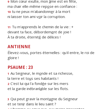
Mon cœur exulte, mon
â
me est en fête,
9
ma chair elle-même rep
o
se en confiance :
tu ne peux m'abandonn
e
r à la mort
10
ni laisser ton ami v
o
ir la corruption.
Tu m'apprends le chemin de la vie : +
11
devant ta face, débordem
e
nt de joie !
À ta droite, éternit
é
de délices !
ANTIENNE
Élevez-vous, portes éternelles : qu'il entre, le roi de
gloire !
PSAUME : 23
Au Seigneur, le m
o
nde et sa richesse,
1
la terre et to
u
s ses habitants !
C'est lui qui l'a fond
é
e sur les mers
2
et la garde inébranl
a
ble sur les flots.
Qui peut gravir la mont
a
gne du Seigneur
3
et se ten
i
r dans le lieu saint ?