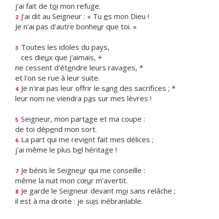
j'ai fait de t
o
i mon refuge.
J'ai dit au Seigneur : « Tu
e
s mon Dieu !
2
Je n'ai pas d'autre bonhe
u
r que toi. »
Toutes les idoles du pays,
3
ces die
u
x que j'aimais, +
ne cessent d'ét
e
ndre leurs ravages, *
et l'on se rue à leur suite.
Je n'irai pas leur offrir le s
a
ng des sacrifices ; *
4
leur nom ne viendra p
a
s sur mes lèvres !
Seigneur, mon part
a
ge et ma coupe :
5
de toi dép
e
nd mon sort.
La part qui me revi
e
nt fait mes délices ;
6
j'ai même le plus b
e
l héritage !
Je bénis le Seigne
u
r qui me conseille :
7
même la nuit mon cœ
u
r m'avertit.
Je garde le Seigneur devant m
o
i sans relâche ;
8
il est à ma droite : je su
i
s inébranlable.