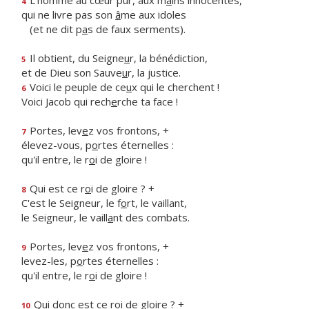
L'homme au cœur pur, aux m
a
ins innocentes,
4
qui ne livre pas son
â
me aux idoles
(et ne dit p
a
s de faux serments).
Il obtient, du Seigne
u
r, la bénédiction,
5
et de Dieu son Sauve
u
r, la justice.
Voici le peuple de ce
u
x qui le cherchent !
6
Voici Jacob qui rech
e
rche ta face !
Portes, lev
e
z vos frontons, +
7
élevez-vous, p
o
rtes éternelles :
qu'il entre, le r
o
i de gloire !
Qui est ce r
o
i de gloire ? +
8
C'est le Seigneur, le f
o
rt, le vaillant,
le Seigneur, le vaill
a
nt des combats.
Portes, lev
e
z vos frontons, +
9
levez-les, p
o
rtes éternelles :
qu'il entre, le r
o
i de gloire !
Qui donc est ce r
o
i de gloire ? +
10