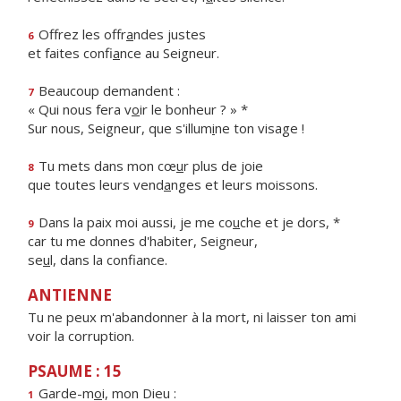
Offrez les offr
a
ndes justes
6
et faites confi
a
nce au Seigneur.
Beaucoup demandent :
7
« Qui nous fera v
o
ir le bonheur ? » *
Sur nous, Seigneur, que s'illum
i
ne ton visage !
Tu mets dans mon cœ
u
r plus de joie
8
que toutes leurs vend
a
nges et leurs moissons.
Dans la paix moi aussi, je me co
u
che et je dors, *
9
car tu me donnes d'habiter, Seigneur,
se
u
l, dans la confiance.
ANTIENNE
Tu ne peux m'abandonner à la mort, ni laisser ton ami
voir la corruption.
PSAUME : 15
Garde-m
o
i, mon Dieu :
1