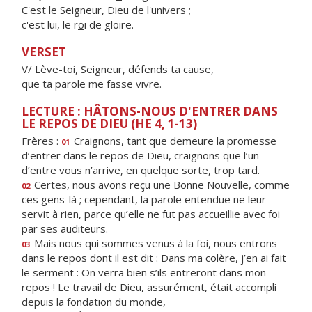
C'est le Seigneur, Die
u
de l'univers ;
c'est lui, le r
o
i de gloire.
VERSET
V/ Lève-toi, Seigneur, défends ta cause,
que ta parole me fasse vivre.
LECTURE : HÂTONS-NOUS D'ENTRER DANS
LE REPOS DE DIEU (HE 4, 1-13)
Frères :
Craignons, tant que demeure la promesse
01
d’entrer dans le repos de Dieu, craignons que l’un
d’entre vous n’arrive, en quelque sorte, trop tard.
Certes, nous avons reçu une Bonne Nouvelle, comme
02
ces gens-là ; cependant, la parole entendue ne leur
servit à rien, parce qu’elle ne fut pas accueillie avec foi
par ses auditeurs.
Mais nous qui sommes venus à la foi, nous entrons
03
dans le repos dont il est dit : Dans ma colère, j’en ai fait
le serment : On verra bien s’ils entreront dans mon
repos ! Le travail de Dieu, assurément, était accompli
depuis la fondation du monde,