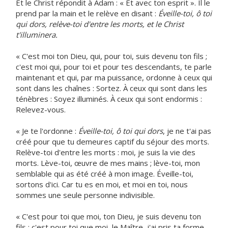
Et le Christ répondit à Adam : « Et avec ton esprit ». Il le
prend par la main et le relève en disant :
Éveille-toi, ô toi
qui dors, relève-toi d'entre les morts, et le Christ
t'illuminera.
« C'est moi ton Dieu, qui, pour toi, suis devenu ton fils ;
c'est moi qui, pour toi et pour tes descendants, te parle
maintenant et qui, par ma puissance, ordonne à ceux qui
sont dans les chaînes : Sortez. À ceux qui sont dans les
ténèbres : Soyez illuminés. À ceux qui sont endormis :
Relevez-vous.
« Je te l'ordonne :
Éveille-toi, ô toi qui dors
, je ne t'ai pas
créé pour que tu demeures captif du séjour des morts.
Relève-toi d'entre les morts : moi, je suis la vie des
morts. Lève-toi, œuvre de mes mains ; lève-toi, mon
semblable qui as été créé à mon image. Éveille-toi,
sortons d'ici. Car tu es en moi, et moi en toi, nous
sommes une seule personne indivisible.
« C'est pour toi que moi, ton Dieu, je suis devenu ton
fils ; c'est pour toi que moi, le Maître, j'ai pris ta forme