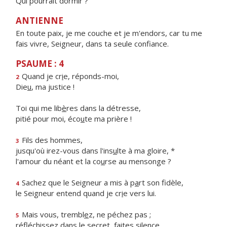
Qui pourrait dormir ?
ANTIENNE
En toute paix, je me couche et je m'endors, car tu me
fais vivre, Seigneur, dans ta seule confiance.
PSAUME : 4
Quand je cr
i
e, réponds-moi,
2
Die
u
, ma justice !
Toi qui me lib
è
res dans la détresse,
pitié pour moi, éco
u
te ma prière !
Fils des hommes,
3
jusqu'où irez-vous dans l'ins
u
lte à ma gloire, *
l'amour du néant et la co
u
rse au mensonge ?
Sachez que le Seigneur a mis à p
a
rt son fidèle,
4
le Seigneur entend quand je cr
i
e vers lui.
Mais vous, trembl
e
z, ne péchez pas ;
5
réfléchissez dans le secret, f
a
ites silence.