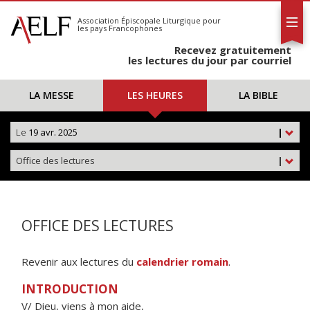
L'AELF
S'abonner
Association Épiscopale Liturgique
pour
les pays Francophones
Calendrier
Recevez gratuitement
Contact
les lectures du jour par courriel
LA MESSE
LES HEURES
LA BIBLE
Le
19 avr. 2025
|
Office des lectures
|
OFFICE DES LECTURES
Revenir aux lectures du
calendrier romain
.
INTRODUCTION
V/ Dieu, viens à mon aide,