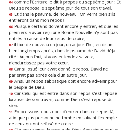
comme l’Écriture le dit à propos du septième jour : Et
04
Dieu se reposa le septième jour de tout son travail.
Et dans le psaume, de nouveau : On verra bien s’ils
05
entreront dans mon repos !
Puisque certains doivent encore y entrer, et que les
06
premiers à avoir reçu une Bonne Nouvelle n’y sont pas
entrés à cause de leur refus de croire,
il fixe de nouveau un jour, un aujourd’hui, en disant
07
bien longtemps après, dans le psaume de David déjà
cité : Aujourd’hui, si vous entendez sa voix,
n’endurcissez pas votre cœur.
Car si Josué leur avait donné le repos, David ne
08
parlerait pas après cela d’un autre jour.
Ainsi, un repos sabbatique doit encore advenir pour
09
le peuple de Dieu.
Car Celui qui est entré dans son repos s’est reposé
10
lui aussi de son travail, comme Dieu s’est reposé du
sien.
Empressons-nous donc d’entrer dans ce repos-là,
11
afin que plus personne ne tombe en suivant l’exemple
de ceux qui ont refusé de croire.
Elle est vivante, la parole de Dieu, énergique et plus