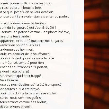
de même une multitude de nations ;
es rois resteront bouche bée,
nt ce que, jamais, on ne leur avait dit,
ront ce dont ils n’avaient jamais entendu parler.
cru ce que nous avons entendu ?
ant du Seigneur, à qui s’est-il révélé ?
le serviteur a poussé comme une plante chétive,
ans une terre aride ;
s apparence ni beauté qui attire nos regards,
’avait rien pour nous plaire.
bandonné des hommes,
leurs, familier de la souffrance,
il à celui devant qui on se voile la face ;
ons méprisé, compté pour rien.
aient nos souffrances qu’il portait,
 dont il était chargé.
s pensions qu’il était frappé,
Dieu, humilié.
ause de nos révoltes qu’il a été transpercé,
os fautes qu’il a été broyé.
 qui nous donne la paix a pesé sur lui :
ssures, nous sommes guéris.
 tous errants comme des brebis,
ait son propre chemin.