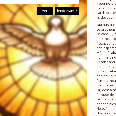
Il étonnera 
devant lui l
veille
lendemain
car ils verro
ils découvri
Qui aurait 
Le bras puiss
Devant lui, 
une racine d
il était san
son aspect n
Méprisé, a
homme de dou
il était pare
et nous l’av
En fait, c’ét
nos douleurs
Et nous, nou
meurtri par 
Or, c’est à c
à cause de n
Le châtiment
par ses ble
Nous étions
chacun suiv