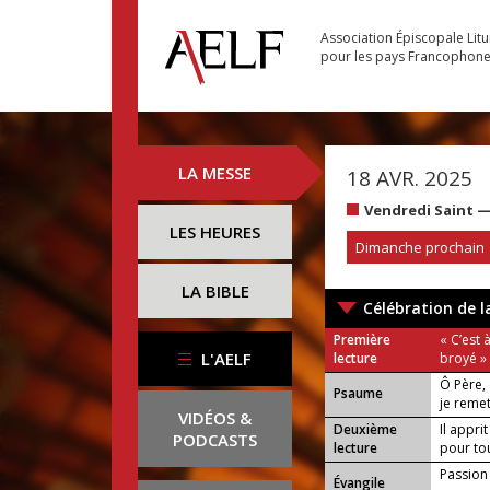
Association Épiscopale Lit
pour les pays Francophon
LA MESSE
18 AVR. 2025
Vendredi Saint 
LES HEURES
Dimanche prochain
LA BIBLE
Célébration de l
Première
« C’est 
L'AELF
lecture
broyé »
Ô Père,
Psaume
je reme
VIDÉOS &
Deuxième
Il appri
PODCASTS
lecture
pour tou
Passion 
Évangile