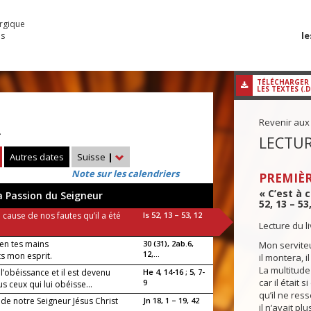
urgique
le
es
TÉLÉCHARGER
LES TEXTES (.
Revenir aux
—
LECTUR
Autres dates
Suisse
|
Note sur les calendriers
PREMIÈR
« C’est à 
a Passion du Seigneur
52, 13 – 53
à cause de nos fautes qu’il a été
Is 52, 13 – 53, 12
Lecture du l
 en tes mains
30 (31), 2ab.6,
Mon serviteur
12,...
ts mon esprit.
il montera, il
La multitude
t l’obéissance et il est devenu
He 4, 14-16 ; 5, 7-
car il était s
9
s ceux qui lui obéisse...
qu’il ne res
de notre Seigneur Jésus Christ
Jn 18, 1 – 19, 42
il n’avait pl