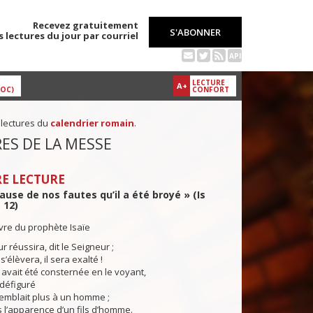
Recevez gratuitement
S'ABONNER
s lectures du jour par courriel
API
LECTURE
A+
DOC)
CONFORT
 lectures du
calendrier romain
.
ES DE LA MESSE
E LECTURE
cause de nos fautes qu’il a été broyé » (Is
, 12)
ivre du prophète Isaïe
 réussira, dit le Seigneur ;
 s’élèvera, il sera exalté !
 avait été consternée en le voyant,
i défiguré
semblait plus à un homme ;
us l’apparence d’un fils d’homme.