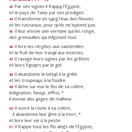
Par ses signes il frapp
a
l’Égypte,
43
et le pays de Tan
i
s par ses prodiges.
Il transforme en s
a
ng l’eau des fleuves
44
et les ruisseaux, pour qu’ils ne b
o
ivent pas.
Il leur envoie une verm
i
ne qui les ronge,
45
des grenouilles qui inf
e
stent tout.
Il livre les réc
o
ltes aux sauterelles
46
et le fruit de leur trav
a
il aux insectes.
Il ravage leurs v
i
gnes par les grêlons
47
et leurs figui
e
rs par le gel.
Il abandonne le bét
a
il à la grêle
48
et les troupea
u
x à la foudre.
Il lâche sur eux le feu de sa colère,
49
indignation, fure
u
r, effroi, *
il envoie des
a
nges de malheur.
Il ouvre la route à sa colère,
50
il abandonne leur
â
me à la mort, *
et livre leur v
i
e à la peste.
Il frappe tous les fils aîn
é
s de l’Égypte,
51