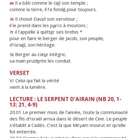
Il a bâti comme le ci
e
l son temple ;
69
comme la terre, il l’a fond
é
pour toujours.
Il choisit Dav
i
d son serviteur ;
70
il le prend dans les p
a
rcs à moutons ;
il l’appelle à quitt
e
r ses brebis *
71
pour en faire le berger de Jacob, son peuple,
d’Isra
ë
l, son héritage.
Berger au cœ
u
r intègre,
72
sa main prud
e
nte les conduit.
VERSET
V/ Celui qui fait la vérité
vient à la lumière.
LECTURE : LE SERPENT D'AIRAIN (NB 20, 1-
13; 21, 4-9)
20.01 Le premier mois de l’année, toute la communauté
des fils d’Israël arriva dans le désert de Cine. Le peuple
s’établit à Cadès. C’est là que Miryam mourut et qu’elle
fut enterrée.