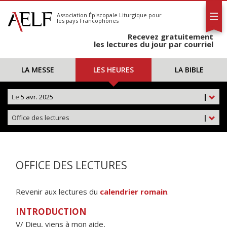
L'AELF
S'abonner
Association Épiscopale Liturgique
pour
les pays Francophones
Calendrier
Recevez gratuitement
Contact
les lectures du jour par courriel
LA MESSE
LES HEURES
LA BIBLE
Le
5 avr. 2025
|
Office des lectures
|
OFFICE DES LECTURES
Revenir aux lectures du
calendrier romain
.
INTRODUCTION
V/ Dieu, viens à mon aide,