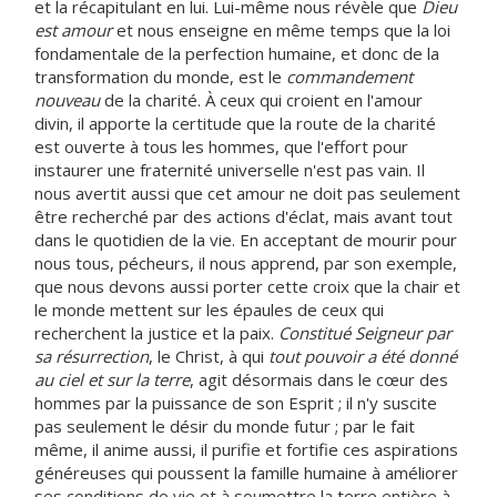
et la récapitulant en lui. Lui-même nous révèle que
Dieu
est amour
et nous enseigne en même temps que la loi
fondamentale de la perfection humaine, et donc de la
transformation du monde, est le
commandement
nouveau
de la charité. À ceux qui croient en l'amour
divin, il apporte la certitude que la route de la charité
est ouverte à tous les hommes, que l'effort pour
instaurer une fraternité universelle n'est pas vain. Il
nous avertit aussi que cet amour ne doit pas seulement
être recherché par des actions d'éclat, mais avant tout
dans le quotidien de la vie. En acceptant de mourir pour
nous tous, pécheurs, il nous apprend, par son exemple,
que nous devons aussi porter cette croix que la chair et
le monde mettent sur les épaules de ceux qui
recherchent la justice et la paix.
Constitué Seigneur par
sa résurrection
, le Christ, à qui
tout pouvoir a été donné
au ciel et sur la terre
, agit désormais dans le cœur des
hommes par la puissance de son Esprit ; il n'y suscite
pas seulement le désir du monde futur ; par le fait
même, il anime aussi, il purifie et fortifie ces aspirations
généreuses qui poussent la famille humaine à améliorer
ses conditions de vie et à soumettre la terre entière à