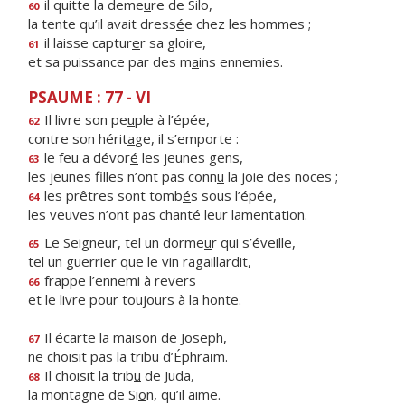
il quitte la deme
u
re de Silo,
60
la tente qu’il avait dress
é
e chez les hommes ;
il laisse captur
e
r sa gloire,
61
et sa puissance par des m
a
ins ennemies.
PSAUME : 77 - VI
Il livre son pe
u
ple à l’épée,
62
contre son hérit
a
ge, il s’emporte :
le feu a dévor
é
les jeunes gens,
63
les jeunes filles n’ont pas conn
u
la joie des noces ;
les prêtres sont tomb
é
s sous l’épée,
64
les veuves n’ont pas chant
é
leur lamentation.
Le Seigneur, tel un dorme
u
r qui s’éveille,
65
tel un guerrier que le v
i
n ragaillardit,
frappe l’ennem
i
à revers
66
et le livre pour toujo
u
rs à la honte.
Il écarte la mais
o
n de Joseph,
67
ne choisit pas la trib
u
d’Éphraïm.
Il choisit la trib
u
de Juda,
68
la montagne de Si
o
n, qu’il aime.