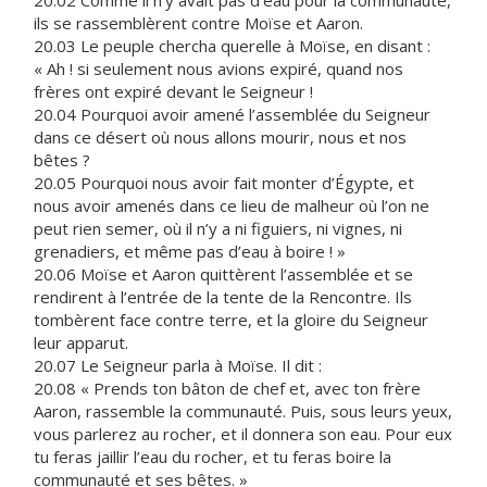
20.02 Comme il n’y avait pas d’eau pour la communauté,
ils se rassemblèrent contre Moïse et Aaron.
20.03 Le peuple chercha querelle à Moïse, en disant :
« Ah ! si seulement nous avions expiré, quand nos
frères ont expiré devant le Seigneur !
20.04 Pourquoi avoir amené l’assemblée du Seigneur
dans ce désert où nous allons mourir, nous et nos
bêtes ?
20.05 Pourquoi nous avoir fait monter d’Égypte, et
nous avoir amenés dans ce lieu de malheur où l’on ne
peut rien semer, où il n’y a ni figuiers, ni vignes, ni
grenadiers, et même pas d’eau à boire ! »
20.06 Moïse et Aaron quittèrent l’assemblée et se
rendirent à l’entrée de la tente de la Rencontre. Ils
tombèrent face contre terre, et la gloire du Seigneur
leur apparut.
20.07 Le Seigneur parla à Moïse. Il dit :
20.08 « Prends ton bâton de chef et, avec ton frère
Aaron, rassemble la communauté. Puis, sous leurs yeux,
vous parlerez au rocher, et il donnera son eau. Pour eux
tu feras jaillir l’eau du rocher, et tu feras boire la
communauté et ses bêtes. »