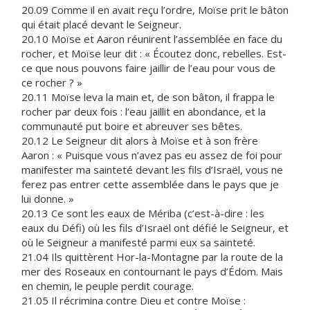
20.09 Comme il en avait reçu l’ordre, Moïse prit le bâton
qui était placé devant le Seigneur.
20.10 Moïse et Aaron réunirent l’assemblée en face du
rocher, et Moïse leur dit : « Écoutez donc, rebelles. Est-
ce que nous pouvons faire jaillir de l’eau pour vous de
ce rocher ? »
20.11 Moïse leva la main et, de son bâton, il frappa le
rocher par deux fois : l’eau jaillit en abondance, et la
communauté put boire et abreuver ses bêtes.
20.12 Le Seigneur dit alors à Moïse et à son frère
Aaron : « Puisque vous n’avez pas eu assez de foi pour
manifester ma sainteté devant les fils d’Israël, vous ne
ferez pas entrer cette assemblée dans le pays que je
lui donne. »
20.13 Ce sont les eaux de Mériba (c’est-à-dire : les
eaux du Défi) où les fils d’Israël ont défié le Seigneur, et
où le Seigneur a manifesté parmi eux sa sainteté.
21.04 Ils quittèrent Hor-la-Montagne par la route de la
mer des Roseaux en contournant le pays d’Édom. Mais
en chemin, le peuple perdit courage.
21.05 Il récrimina contre Dieu et contre Moïse :