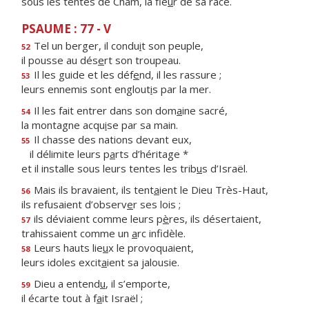
sous les tentes de Cham, la fle
u
r de sa race.
PSAUME : 77 - V
Tel un berger, il condu
i
t son peuple,
52
il pousse au dés
e
rt son troupeau.
Il les guide et les déf
e
nd, il les rassure ;
53
leurs ennemis sont englout
i
s par la mer.
Il les fait entrer dans son dom
a
ine sacré,
54
la montagne acqu
i
se par sa main.
Il chasse des nations devant eux,
55
il délimite leurs p
a
rts d’héritage *
et il installe sous leurs tentes les trib
u
s d’Israël.
Mais ils bravaient, ils tent
a
ient le Dieu Très-Haut,
56
ils refusaient d’observ
e
r ses lois ;
ils déviaient comme leurs p
è
res, ils désertaient,
57
trahissaient comme un
a
rc infidèle.
Leurs hauts lie
u
x le provoquaient,
58
leurs idoles excit
a
ient sa jalousie.
Dieu a entend
u
, il s’emporte,
59
il écarte tout à f
a
it Israël ;