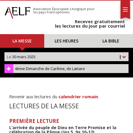
L'AELF
S'abonner
Association Épiscopale Liturgique
pour
les pays Francophones
Calendrier
Recevez gratuitement
Contact
les lectures du jour par courriel
LA MESSE
LES HEURES
LA BIBLE
Le
30 mars 2025
|
4ème Dimanche de Carême, de Lætare
Revenir aux lectures du
calendrier romain
.
LECTURES DE LA MESSE
PREMIÈRE LECTURE
L’arrivée du peuple de Dieu en Terre Promise et la
célébration de la Pâque (Jos 5, 9a.10-12)